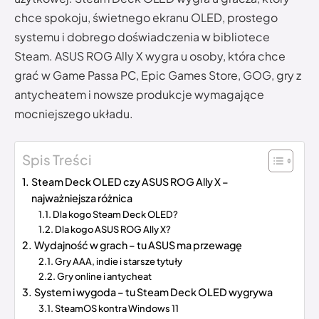
chce spokoju, świetnego ekranu OLED, prostego
systemu i dobrego doświadczenia w bibliotece
Steam. ASUS ROG Ally X wygra u osoby, która chce
grać w Game Passa PC, Epic Games Store, GOG, gry z
antycheatem i nowsze produkcje wymagające
mocniejszego układu.
Spis Treści
Steam Deck OLED czy ASUS ROG Ally X –
najważniejsza różnica
Dla kogo Steam Deck OLED?
Dla kogo ASUS ROG Ally X?
Wydajność w grach – tu ASUS ma przewagę
Gry AAA, indie i starsze tytuły
Gry online i antycheat
System i wygoda – tu Steam Deck OLED wygrywa
SteamOS kontra Windows 11