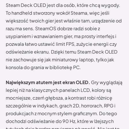
Steam Deck OLED jest dla osób, które chcą wygody.
To handheld stworzony wokół Steama, więc jeśli
większość twoich gier jest właśnie tam, urządzenie od
razu ma sens. SteamOS dobrze radzi sobie z
usypianiem i wznawianiem gier, ma prosty interfejs i
pozwala łatwo ustawić limit FPS, zużycie energii czy
odświeżanie ekranu. Dzięki temu Steam Deck OLED
nie zachowuje się jak miniaturowy laptop, tylko jak
konsola do grania w bibliotekę PC.
Największym atutem jest ekran OLED.
Gry wyglądają
lepiej niż na klasycznych panelach LCD, kolory są
mocniejsze, czerń głębsza, a kontrast robi różnicę
szczególnie w indykach, grach 2D, horrorach, RPG i
produkcjach z mocnym stylem graficznym. Do tego
dochodzi odświeżanie do 90 Hz, które w lżejszych
tytułach daje bardzo przyjemną płynność. Nie jest to