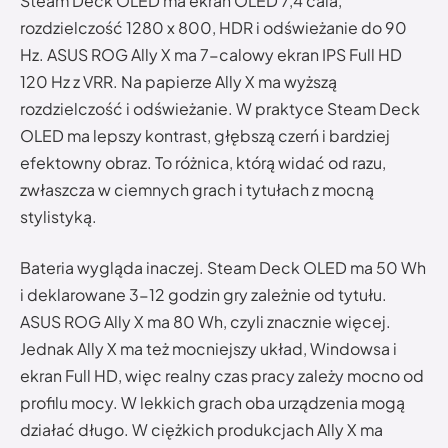
Steam Deck OLED ma ekran OLED 7,4 cala,
rozdzielczość 1280 x 800, HDR i odświeżanie do 90
Hz. ASUS ROG Ally X ma 7-calowy ekran IPS Full HD
120 Hz z VRR. Na papierze Ally X ma wyższą
rozdzielczość i odświeżanie. W praktyce Steam Deck
OLED ma lepszy kontrast, głębszą czerń i bardziej
efektowny obraz. To różnica, którą widać od razu,
zwłaszcza w ciemnych grach i tytułach z mocną
stylistyką.
Bateria wygląda inaczej. Steam Deck OLED ma 50 Wh
i deklarowane 3-12 godzin gry zależnie od tytułu.
ASUS ROG Ally X ma 80 Wh, czyli znacznie więcej.
Jednak Ally X ma też mocniejszy układ, Windowsa i
ekran Full HD, więc realny czas pracy zależy mocno od
profilu mocy. W lekkich grach oba urządzenia mogą
działać długo. W ciężkich produkcjach Ally X ma