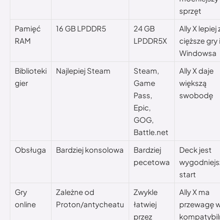
sprzęt
Pamięć
16 GB LPDDR5
24 GB
Ally X lepiej
RAM
LPDDR5X
cięższe gry 
Windowsa
Biblioteki
Najlepiej Steam
Steam,
Ally X daje
gier
Game
większą
Pass,
swobodę
Epic,
GOG,
Battle.net
Obsługa
Bardziej konsolowa
Bardziej
Deck jest
pecetowa
wygodniejs
start
Gry
Zależne od
Zwykle
Ally X ma
online
Proton/antycheatu
łatwiej
przewagę 
przez
kompatybil