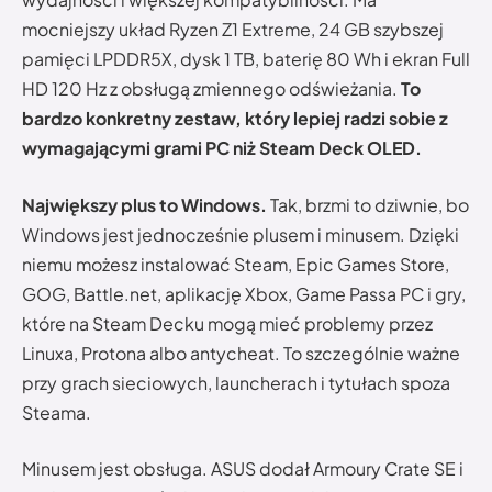
mocniejszy układ Ryzen Z1 Extreme, 24 GB szybszej
pamięci LPDDR5X, dysk 1 TB, baterię 80 Wh i ekran Full
HD 120 Hz z obsługą zmiennego odświeżania.
To
bardzo konkretny zestaw, który lepiej radzi sobie z
wymagającymi grami PC niż Steam Deck OLED.
Największy plus to Windows.
Tak, brzmi to dziwnie, bo
Windows jest jednocześnie plusem i minusem. Dzięki
niemu możesz instalować Steam, Epic Games Store,
GOG, Battle.net, aplikację Xbox, Game Passa PC i gry,
które na Steam Decku mogą mieć problemy przez
Linuxa, Protona albo antycheat. To szczególnie ważne
przy grach sieciowych, launcherach i tytułach spoza
Steama.
Minusem jest obsługa. ASUS dodał Armoury Crate SE i