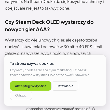
natywnie. Na Steam Decku da się korzystać z chmury i
obejść, ale nie jest to tak wygodne.
Czy Steam Deck OLED wystarczy do
nowych gier AAA?
Wystarczy do wielu nowych gier, ale często trzeba
obniżyć ustawienia i celować w 30 albo 40 FPS. Jeśli
zależy ci na wyższej wydajności w najnowszych
tytułach, ASUS ROG Ally X będzie bezpieczniejszy.
Artur Łokietek
Gracz z pasji i zamiłowania. Uwielbia staroszkolne
RPG-i, obfitujące w dobrą fabułę gry akcji i
dopaminę płynącą ze zmagań przez sieć. W