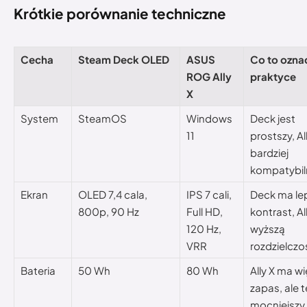
Krótkie porównanie techniczne
Cecha
Steam Deck OLED
ASUS
Co to ozna
ROG Ally
praktyce
X
System
SteamOS
Windows
Deck jest
11
prostszy, Al
bardziej
kompatybil
Ekran
OLED 7,4 cala,
IPS 7 cali,
Deck ma le
800p, 90 Hz
Full HD,
kontrast, Al
120 Hz,
wyższą
VRR
rozdzielczo
Bateria
50 Wh
80 Wh
Ally X ma w
zapas, ale t
mocniejszy