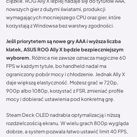
ciężkie. ROG Ally X lepiej nadaje się do tytułów AAA,
nowszych gier z dużymi światami, produkcji
wymagających mocniejszego CPU oraz gier, które
korzystają z Windowsa bez warstwy zgodności.
Jeśli priorytetem są nowe gry AAA i wyższa liczba
klatek, ASUS ROG Ally X będzie bezpieczniejszym
wyborem.
Różnica nie zawsze oznacza magiczne 60
FPS w każdym tytule, bo handheld nadal ma
ograniczony pobór mocy i chłodzenie. Jednak Ally X
daje większą elastyczność. Możesz grać w 720p,
900p albo 1080p, korzystać z FSR, zmieniać profile
mocy i dobierać ustawienia pod konkretną grę.
Steam Deck OLED nadrabia optymalizacją i niższą
rozdzielczością ekranu. W wielu grach 800p wygląda
dobrze, a system pozwala łatwo ustawić limit 40 FPS,