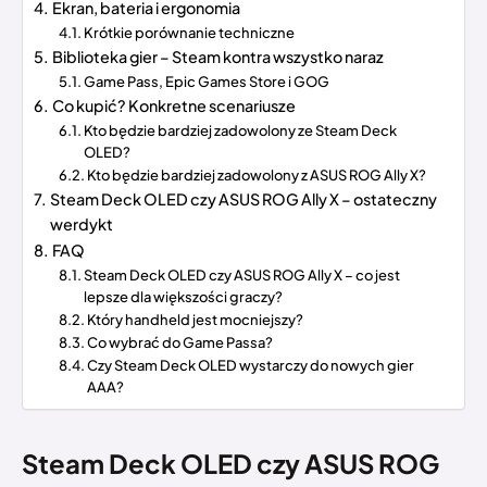
Ekran, bateria i ergonomia
Krótkie porównanie techniczne
Biblioteka gier – Steam kontra wszystko naraz
Game Pass, Epic Games Store i GOG
Co kupić? Konkretne scenariusze
Kto będzie bardziej zadowolony ze Steam Deck
OLED?
Kto będzie bardziej zadowolony z ASUS ROG Ally X?
Steam Deck OLED czy ASUS ROG Ally X – ostateczny
werdykt
FAQ
Steam Deck OLED czy ASUS ROG Ally X – co jest
lepsze dla większości graczy?
Który handheld jest mocniejszy?
Co wybrać do Game Passa?
Czy Steam Deck OLED wystarczy do nowych gier
AAA?
Steam Deck OLED czy ASUS ROG