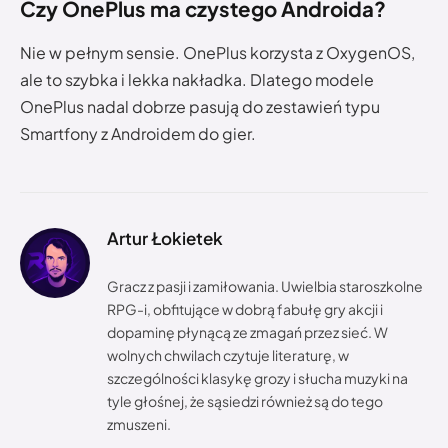
Czy OnePlus ma czystego Androida?
Nie w pełnym sensie. OnePlus korzysta z OxygenOS,
ale to szybka i lekka nakładka. Dlatego modele
OnePlus nadal dobrze pasują do zestawień typu
Smartfony z Androidem do gier.
Artur Łokietek
Gracz z pasji i zamiłowania. Uwielbia staroszkolne
RPG-i, obfitujące w dobrą fabułę gry akcji i
dopaminę płynącą ze zmagań przez sieć. W
wolnych chwilach czytuje literaturę, w
szczególności klasykę grozy i słucha muzyki na
tyle głośnej, że sąsiedzi również są do tego
zmuszeni.