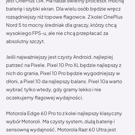
jest OnePlus 13R. Ma nadal świetny procesor, mocną
baterię i szybki ekran. Dla wielu osób będzie wręcz
rozsądniejszy niż topowe flagowce. Z kolei OnePlus
Nord 5 to mocny średniak dla graczy, którzy chcą
wysokiego FPS-u, ale nie chcą przepłacać za
absolutny szczyt.
Jeśli najważniejszy jest czysty Android, najlepiej
patrzeć na Pixele. Pixel 10 Pro XL będzie najlepszy z
nich do grania, Pixel 10 Pro będzie wygodniejszy w
dłoni, a Pixel 10 da najlepszy balans. Pixel 10a warto
wybrać tylko wtedy, gdy gramy lekko i nie
oczekujemy flagowej wydajności.
Motorola Edge 60 Pro to z kolei najlepszy klasyczny
wybór Motoroli. Ma czysty system, dużą baterię i
sensowną wydajność. Motorola Razr 60 Ultra jest