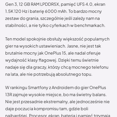
Gen 3, 12 GB RAM LPDDR5X, pamięć UFS 4.0, ekran
1.5K 120 Hz i baterię 6000 mAh. To bardzo mocny
zestaw do grania, szczególnie jeśli zależy nam na
stabilności, a nie tylko cyferkach w benchmarkach.
Ten model spokojnie obsłuży większość popularnych
gier na wysokich ustawieniach. Jasne, nie jest tak
brutalnie mocny jak OnePlus 15, ale nadal oferuje
wydajność klasy flagowej. Dzięki temu świetnie
nadaje się dla graczy, którzy chcą mocnego telefonu
na lata, ale nie potrzebują absolutnego topu.
W rankingu Smartfony z Androidem do gier OnePlus
13R zajmuje wysokie miejsce, bo ma świetny balans.
Nie jest przesadnie ekstremalny, ale jednocześnie nie
daje poczucia kompromisu tam, gdzie boli
najbardziej. Procesor, ekran, bateria i pamięć trzymają