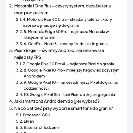
Motorola i OnePlus – czysty system, duża bateria i
moc pod palcami
4. Motorola Razr 60 Ultra – składany telefon, który
naprawdę nadaje się do grania
5. Motorola Edge 60 Pro – najlepsza Motorola w
klasycznej formie
6. OnePlus Nord 5 – mocny średniak do grania
Pixel do gier – świetny Android, ale nie zawsze
najlepszy FPS
7. Google Pixel 10 Pro XL – najlepszy Pixel do grania
8. Google Pixel 10 Pro – mniejszy flagowiec z czystym
Androidem
9. Google Pixel 10 – najrozsądniejszy Pixel do grania i
codzienności
10. Google Pixel 10a – tani Pixel do lżejszego grania
Jaki smartfon z Androidem do gier wybrać?
Na co patrzeć przy wyborze smartfona do grania?
Procesor i GPU
Ekran
Bateria i chłodzenie