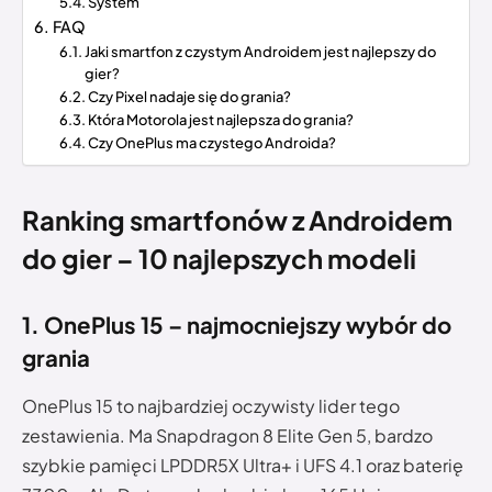
System
FAQ
Jaki smartfon z czystym Androidem jest najlepszy do
gier?
Czy Pixel nadaje się do grania?
Która Motorola jest najlepsza do grania?
Czy OnePlus ma czystego Androida?
Ranking smartfonów z Androidem
do gier – 10 najlepszych modeli
1. OnePlus 15 – najmocniejszy wybór do
grania
OnePlus 15 to najbardziej oczywisty lider tego
zestawienia. Ma Snapdragon 8 Elite Gen 5, bardzo
szybkie pamięci LPDDR5X Ultra+ i UFS 4.1 oraz baterię