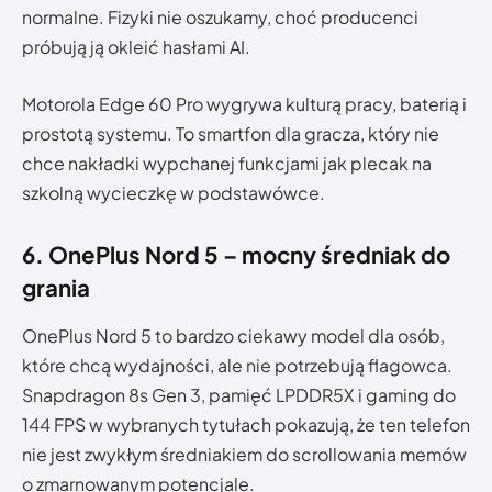
normalne. Fizyki nie oszukamy, choć producenci
próbują ją okleić hasłami AI.
Motorola Edge 60 Pro wygrywa kulturą pracy, baterią i
prostotą systemu. To smartfon dla gracza, który nie
chce nakładki wypchanej funkcjami jak plecak na
szkolną wycieczkę w podstawówce.
6. OnePlus Nord 5 – mocny średniak do
grania
OnePlus Nord 5 to bardzo ciekawy model dla osób,
które chcą wydajności, ale nie potrzebują flagowca.
Snapdragon 8s Gen 3, pamięć LPDDR5X i gaming do
144 FPS w wybranych tytułach pokazują, że ten telefon
nie jest zwykłym średniakiem do scrollowania memów
o zmarnowanym potencjale.