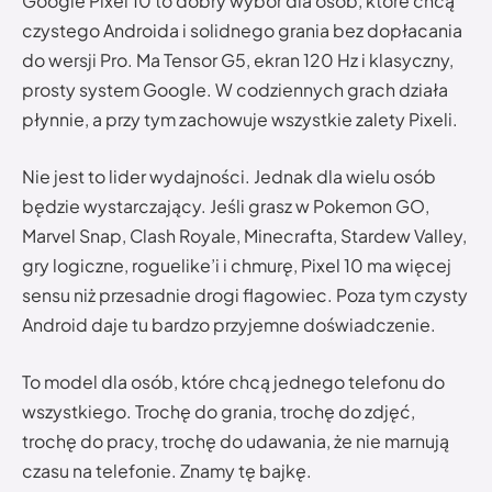
Google Pixel 10 to dobry wybór dla osób, które chcą
czystego Androida i solidnego grania bez dopłacania
do wersji Pro. Ma Tensor G5, ekran 120 Hz i klasyczny,
prosty system Google. W codziennych grach działa
płynnie, a przy tym zachowuje wszystkie zalety Pixeli.
Nie jest to lider wydajności. Jednak dla wielu osób
będzie wystarczający. Jeśli grasz w Pokemon GO,
Marvel Snap, Clash Royale, Minecrafta, Stardew Valley,
gry logiczne, roguelike’i i chmurę, Pixel 10 ma więcej
sensu niż przesadnie drogi flagowiec. Poza tym czysty
Android daje tu bardzo przyjemne doświadczenie.
To model dla osób, które chcą jednego telefonu do
wszystkiego. Trochę do grania, trochę do zdjęć,
trochę do pracy, trochę do udawania, że nie marnują
czasu na telefonie. Znamy tę bajkę.