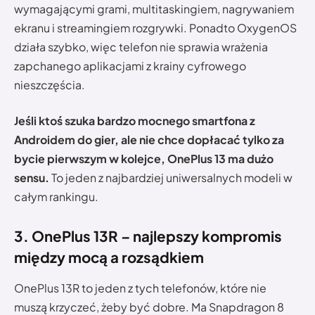
wymagającymi grami, multitaskingiem, nagrywaniem
ekranu i streamingiem rozgrywki. Ponadto OxygenOS
działa szybko, więc telefon nie sprawia wrażenia
zapchanego aplikacjami z krainy cyfrowego
nieszczęścia.
Jeśli ktoś szuka bardzo mocnego smartfona z
Androidem do gier, ale nie chce dopłacać tylko za
bycie pierwszym w kolejce, OnePlus 13 ma dużo
sensu.
To jeden z najbardziej uniwersalnych modeli w
całym rankingu.
3. OnePlus 13R – najlepszy kompromis
między mocą a rozsądkiem
OnePlus 13R to jeden z tych telefonów, które nie
muszą krzyczeć, żeby być dobre. Ma Snapdragon 8