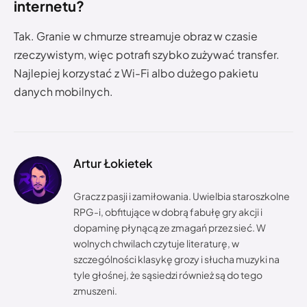
internetu?
Tak. Granie w chmurze streamuje obraz w czasie
rzeczywistym, więc potrafi szybko zużywać transfer.
Najlepiej korzystać z Wi-Fi albo dużego pakietu
danych mobilnych.
Artur Łokietek
Gracz z pasji i zamiłowania. Uwielbia staroszkolne
RPG-i, obfitujące w dobrą fabułę gry akcji i
dopaminę płynącą ze zmagań przez sieć. W
wolnych chwilach czytuje literaturę, w
szczególności klasykę grozy i słucha muzyki na
tyle głośnej, że sąsiedzi również są do tego
zmuszeni.