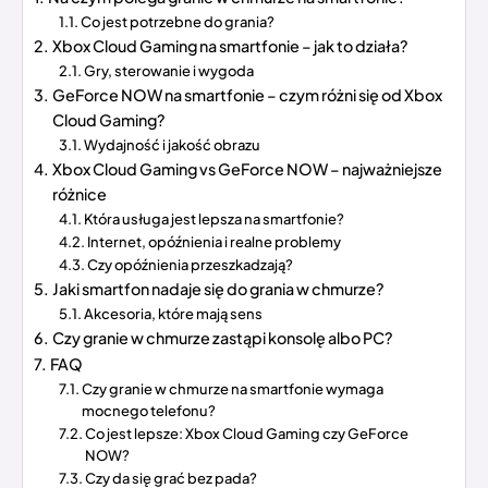
Co jest potrzebne do grania?
Xbox Cloud Gaming na smartfonie – jak to działa?
Gry, sterowanie i wygoda
GeForce NOW na smartfonie – czym różni się od Xbox
Cloud Gaming?
Wydajność i jakość obrazu
Xbox Cloud Gaming vs GeForce NOW – najważniejsze
różnice
Która usługa jest lepsza na smartfonie?
Internet, opóźnienia i realne problemy
Czy opóźnienia przeszkadzają?
Jaki smartfon nadaje się do grania w chmurze?
Akcesoria, które mają sens
Czy granie w chmurze zastąpi konsolę albo PC?
FAQ
Czy granie w chmurze na smartfonie wymaga
mocnego telefonu?
Co jest lepsze: Xbox Cloud Gaming czy GeForce
NOW?
Czy da się grać bez pada?