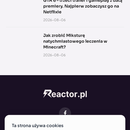
GTA 6 – trzeci trailer i gameplay z datą
premiery. Najpierw zobaczysz go na
Netflixie
2026-08-06
Jak zrobić Miksturę
natychmiastowego leczenia w
Minecraft?
2026-08-06
Facebook