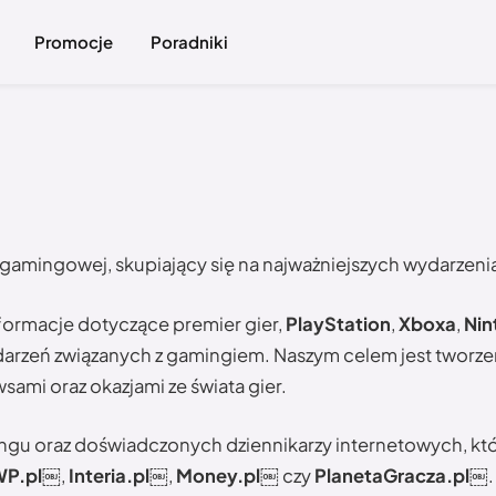
Promocje
Poradniki
gamingowej, skupiający się na najważniejszych wydarzeniac
formacje dotyczące premier gier,
PlayStation
,
Xboxa
,
Nin
rzeń związanych z gamingiem. Naszym celem jest tworzenie
sami oraz okazjami ze świata gier.
ngu oraz doświadczonych dziennikarzy internetowych, któ
WP.pl￼
,
Interia.pl
￼,
Money.pl
￼ czy
PlanetaGracza.pl￼
.