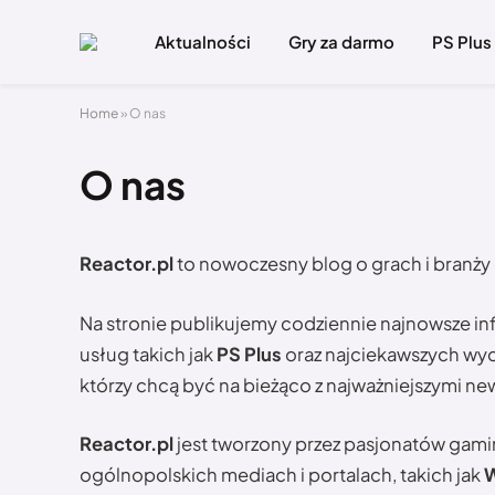
Aktualności
Gry za darmo
PS Plus
Home
»
O nas
O nas
Reactor.pl
to nowoczesny blog o grach i branży 
Na stronie publikujemy codziennie najnowsze in
usług takich jak
PS Plus
oraz najciekawszych wyda
którzy chcą być na bieżąco z najważniejszymi new
Reactor.pl
jest tworzony przez pasjonatów gami
ogólnopolskich mediach i portalach, takich jak