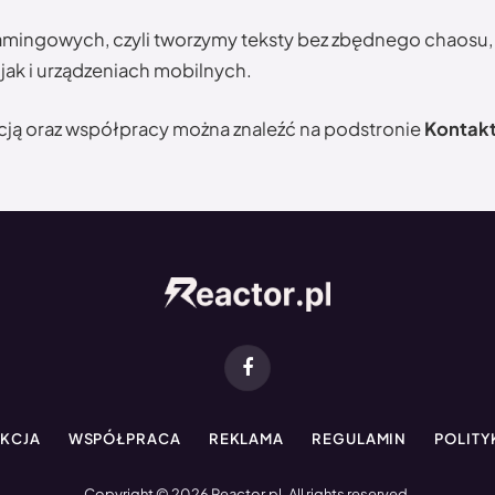
ingowych, czyli tworzymy teksty bez zbędnego chaosu, z 
ak i urządzeniach mobilnych.
cją oraz współpracy można znaleźć na podstronie
Kontak
Facebook
KCJA
WSPÓŁPRACA
REKLAMA
REGULAMIN
POLITY
Copyright © 2026 Reactor.pl. All rights reserved.