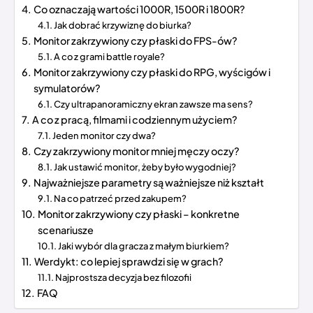
Co oznaczają wartości 1000R, 1500R i 1800R?
Jak dobrać krzywiznę do biurka?
Monitor zakrzywiony czy płaski do FPS-ów?
A co z grami battle royale?
Monitor zakrzywiony czy płaski do RPG, wyścigów i
symulatorów?
Czy ultrapanoramiczny ekran zawsze ma sens?
A co z pracą, filmami i codziennym użyciem?
Jeden monitor czy dwa?
Czy zakrzywiony monitor mniej męczy oczy?
Jak ustawić monitor, żeby było wygodniej?
Najważniejsze parametry są ważniejsze niż kształt
Na co patrzeć przed zakupem?
Monitor zakrzywiony czy płaski – konkretne
scenariusze
Jaki wybór dla gracza z małym biurkiem?
Werdykt: co lepiej sprawdzi się w grach?
Najprostsza decyzja bez filozofii
FAQ