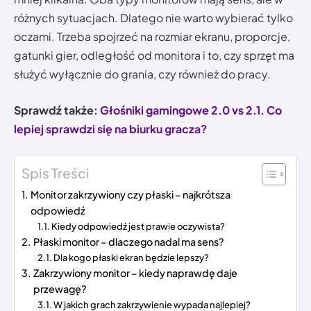
różnych sytuacjach. Dlatego nie warto wybierać tylko
oczami. Trzeba spojrzeć na rozmiar ekranu, proporcje,
gatunki gier, odległość od monitora i to, czy sprzęt ma
służyć wyłącznie do grania, czy również do pracy.
Sprawdź także:
Głośniki gamingowe 2.0 vs 2.1. Co
lepiej sprawdzi się na biurku gracza?
Spis Treści
Monitor zakrzywiony czy płaski – najkrótsza
odpowiedź
Kiedy odpowiedź jest prawie oczywista?
Płaski monitor – dlaczego nadal ma sens?
Dla kogo płaski ekran będzie lepszy?
Zakrzywiony monitor – kiedy naprawdę daje
przewagę?
W jakich grach zakrzywienie wypada najlepiej?