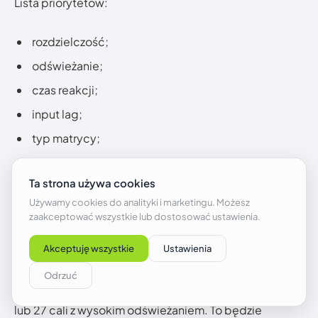
Lista priorytetów:
rozdzielczość;
odświeżanie;
czas reakcji;
input lag;
typ matrycy;
ergonomia podstawy;
dopiero potem zakrzywienie.
Monitor zakrzywiony czy płaski –
konkretne scenariusze
Jeśli grasz głównie w FPS-y, wybierz płaski monitor 24
lub 27 cali z wysokim odświeżaniem. To będzie