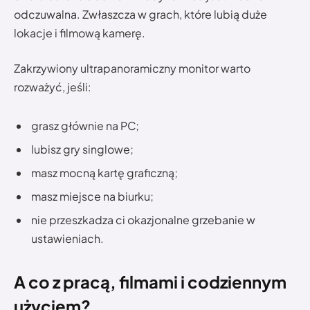
odczuwalna. Zwłaszcza w grach, które lubią duże
lokacje i filmową kamerę.
Zakrzywiony ultrapanoramiczny monitor warto
rozważyć, jeśli:
grasz głównie na PC;
lubisz gry singlowe;
masz mocną kartę graficzną;
masz miejsce na biurku;
nie przeszkadza ci okazjonalne grzebanie w
ustawieniach.
A co z pracą, filmami i codziennym
użyciem?