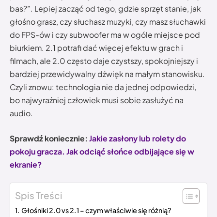
bas?”. Lepiej zacząć od tego, gdzie sprzęt stanie, jak
głośno grasz, czy słuchasz muzyki, czy masz słuchawki
do FPS-ów i czy subwoofer ma w ogóle miejsce pod
biurkiem. 2.1 potrafi dać więcej efektu w grach i
filmach, ale 2.0 często daje czystszy, spokojniejszy i
bardziej przewidywalny dźwięk na małym stanowisku.
Czyli znowu: technologia nie da jednej odpowiedzi,
bo najwyraźniej człowiek musi sobie zasłużyć na
audio.
Sprawdź koniecznie:
Jakie zasłony lub rolety do
pokoju gracza. Jak odciąć słońce odbijające się w
ekranie?
Spis Treści
Głośniki 2.0 vs 2.1 – czym właściwie się różnią?