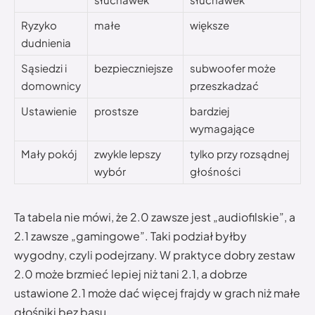
Ryzyko
małe
większe
dudnienia
Sąsiedzi i
bezpieczniejsze
subwoofer może
domownicy
przeszkadzać
Ustawienie
prostsze
bardziej
wymagające
Mały pokój
zwykle lepszy
tylko przy rozsądnej
wybór
głośności
Ta tabela nie mówi, że 2.0 zawsze jest „audiofilskie”, a
2.1 zawsze „gamingowe”. Taki podział byłby
wygodny, czyli podejrzany. W praktyce dobry zestaw
2.0 może brzmieć lepiej niż tani 2.1, a dobrze
ustawione 2.1 może dać więcej frajdy w grach niż małe
głośniki bez basu.