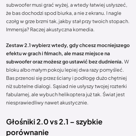
subwoofer musi grać wyżej, a wtedy łatwiej usłyszeć,
że bas dochodzi spod biurka, a nie z ekranu. I nagle
czołg w grze brzmi tak, jakby stał przy twoich stopach.
Immersja? Raczej akustyczna komedia.
Zestaw 2.1 wybierz wtedy, gdy chcesz mocniejszego
efektu w grach i filmach, ale masz miejsce na
subwoofer oraz możesz go ustawić bez dudnienia.
W
bloku albo małym pokoju lepiej dwa razy pomyśleć.
Bas przenosi się przez ściany i podłogę dużo chętniej
niż subtelne dialogi. Sąsiad nie usłyszy twojej rozterki
fabularnej, ale wybuch helikoptera już tak. Świat jest
niesprawiedliwy nawet akustycznie.
Głośniki 2.0 vs 2.1 – szybkie
porównanie