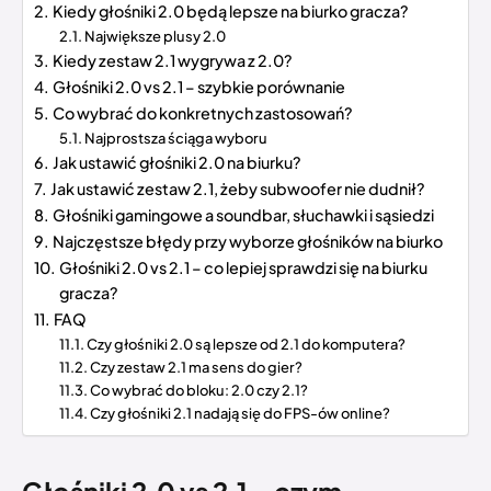
Kiedy głośniki 2.0 będą lepsze na biurko gracza?
Największe plusy 2.0
Kiedy zestaw 2.1 wygrywa z 2.0?
Głośniki 2.0 vs 2.1 – szybkie porównanie
Co wybrać do konkretnych zastosowań?
Najprostsza ściąga wyboru
Jak ustawić głośniki 2.0 na biurku?
Jak ustawić zestaw 2.1, żeby subwoofer nie dudnił?
Głośniki gamingowe a soundbar, słuchawki i sąsiedzi
Najczęstsze błędy przy wyborze głośników na biurko
Głośniki 2.0 vs 2.1 – co lepiej sprawdzi się na biurku
gracza?
FAQ
Czy głośniki 2.0 są lepsze od 2.1 do komputera?
Czy zestaw 2.1 ma sens do gier?
Co wybrać do bloku: 2.0 czy 2.1?
Czy głośniki 2.1 nadają się do FPS-ów online?
Głośniki 2.0 vs 2.1 – czym