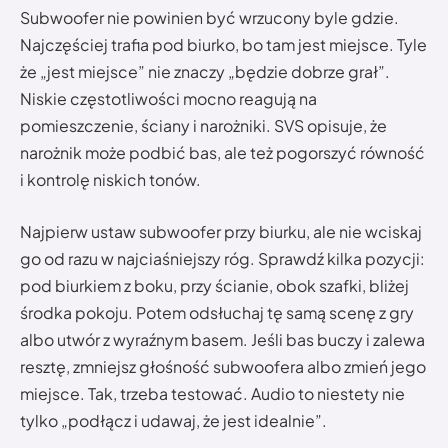
Subwoofer nie powinien być wrzucony byle gdzie.
Najczęściej trafia pod biurko, bo tam jest miejsce. Tyle
że „jest miejsce” nie znaczy „będzie dobrze grał”.
Niskie częstotliwości mocno reagują na
pomieszczenie, ściany i narożniki. SVS opisuje, że
narożnik może podbić bas, ale też pogorszyć równość
i kontrolę niskich tonów.
Najpierw ustaw subwoofer przy biurku, ale nie wciskaj
go od razu w najciaśniejszy róg. Sprawdź kilka pozycji:
pod biurkiem z boku, przy ścianie, obok szafki, bliżej
środka pokoju. Potem odsłuchaj tę samą scenę z gry
albo utwór z wyraźnym basem. Jeśli bas buczy i zalewa
resztę, zmniejsz głośność subwoofera albo zmień jego
miejsce. Tak, trzeba testować. Audio to niestety nie
tylko „podłącz i udawaj, że jest idealnie”.