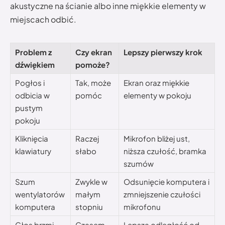
akustyczne na ścianie albo inne miękkie elementy w
miejscach odbić.
Problem z
Czy ekran
Lepszy pierwszy krok
dźwiękiem
pomoże?
Pogłos i
Tak, może
Ekran oraz miękkie
odbicia w
pomóc
elementy w pokoju
pustym
pokoju
Kliknięcia
Raczej
Mikrofon bliżej ust,
klawiatury
słabo
niższa czułość, bramka
szumów
Szum
Zwykle w
Odsunięcie komputera i
wentylatorów
małym
zmniejszenie czułości
komputera
stopniu
mikrofonu
Głos brzmi
Czasem
Lepsza odległość od