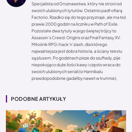
Specjalista od Groznawstwa, który nie stroni od
swoich ulubionych tytułów. Ostatnio padł ofiarą
Factorio. Rzadko się do tego przyznaje, ale ma też
prawie 2000 godzin na liczniku w Path of Exile.
Pozostałe dwa tytuły w jego świętej trójcy to
Assassin’s Creed: Origins oraz Final Fantasy XV.
Miłośnik RPG i hack’n’slash, dla którego
najważniejsza jest dobra historia, a ściany tekstu
są plusem. Po godzinach pisze do szuflady, pije
niepokojąco duże ilości kawy i często wraca do
swoich ulubionych seriali (o Hannibalu
prawdopodobnie gadałby nawet w trumnie).
PODOBNE ARTYKUŁY