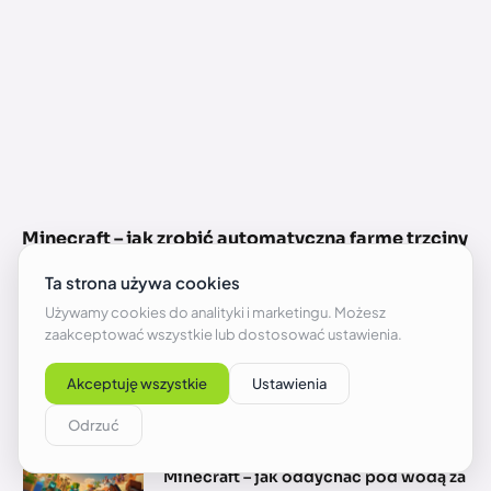
Minecraft – jak zrobić automatyczną farmę trzciny
cukrowej z tłokami?
2026-08-05
NAJNOWSZE ARTYKUŁY
Minecraft – jak oddychać pod wodą za