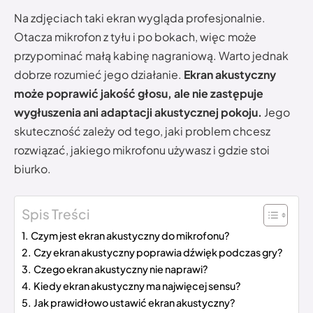
Na zdjęciach taki ekran wygląda profesjonalnie.
Otacza mikrofon z tyłu i po bokach, więc może
przypominać małą kabinę nagraniową. Warto jednak
dobrze rozumieć jego działanie.
Ekran akustyczny
może poprawić jakość głosu, ale nie zastępuje
wygłuszenia ani adaptacji akustycznej pokoju.
Jego
skuteczność zależy od tego, jaki problem chcesz
rozwiązać, jakiego mikrofonu używasz i gdzie stoi
biurko.
Spis Treści
Czym jest ekran akustyczny do mikrofonu?
Czy ekran akustyczny poprawia dźwięk podczas gry?
Czego ekran akustyczny nie naprawi?
Kiedy ekran akustyczny ma najwięcej sensu?
Jak prawidłowo ustawić ekran akustyczny?