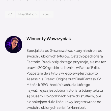
PC
PlayStation
Xbox
Wincenty Wawrzyniak
Specjalista od Groznawstwa, który nie stroni od
swoich ulubionych tytułów. Ostatnio padł ofiarą
Factorio. Rzadko się do tego przyznaje, ale ma też
prawie 2000 godzin na liczniku w Path of Exile.
Pozostałe dwa tytuły w jego świętej trójcy to
Assassin’s Creed: Origins oraz Final Fantasy XV.
Miłośnik RPG i hack’n’slash, dla którego
najważniejsza jest dobra historia, a ściany tekstu
są plusem. Po godzinach pisze do szuflady, pije
niepokojąco duże ilości kawy i często wraca do
swoich ulubionych seriali (o Hannibalu