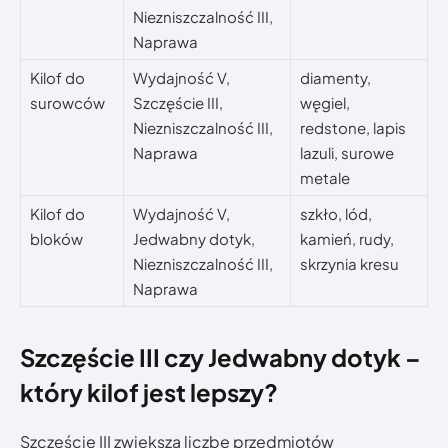
Niezniszczalność III,
Naprawa
Kilof do
Wydajność V,
diamenty,
surowców
Szczęście III,
węgiel,
Niezniszczalność III,
redstone, lapis
Naprawa
lazuli, surowe
metale
Kilof do
Wydajność V,
szkło, lód,
bloków
Jedwabny dotyk,
kamień, rudy,
Niezniszczalność III,
skrzynia kresu
Naprawa
Szczęście III czy Jedwabny dotyk –
który kilof jest lepszy?
Szczęście III zwiększa liczbę przedmiotów