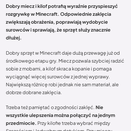
Dobry miecz i kilof potrafią wyraźnie przyspieszyć
rozgrywkę w Minecraft. Odpowiednie zaklęcia
zwiększają obrażenia, poprawiają wydobycie
surowców i sprawiają, że sprzęt służy znacznie
dłużej.
Dobry sprzęt w Minecraft daje dużą przewagę już od
środkowego etapu gry. Miecz pozwala szybciej radzić
sobie z mobami, a kilof skraca kopanie i pomaga
wyciągnąć więcej surowców z jednej wyprawy.
Największą różnicę robi jednak nie sam materiał, ale
dobrze dobrane zaklęcia.
Trzeba też pamiętać o zgodności zaklęć.
Nie
wszystkie ulepszenia można połączyć na jednym
przedmiocie.
Przy kilofie trzeba wybrać między
Szczęściem i Jedwabnym dotykiem. Przy mieczu