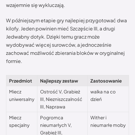
wzajemnie się wykluczają.
W późniejszym etapie gry najlepiej przygotować dwa
kilofy. Jeden powinien mieć Szczęście III, a drugi
Jedwabny dotyk. Dzięki temu gracz może
wydobywać więcej surowców, a jednocześnie
zachować możliwość zbierania bloków w oryginalnej
formie.
Przedmiot
Najlepszy zestaw
Zastosowanie
Miecz
Ostrość V, Grabież
walka na co
uniwersalny
III, Niezniszczalność
dzień
III, Naprawa
Miecz
Pogromca
Wither i
specjalny
nieumarłych V,
nieumarłe moby
Grabież III,