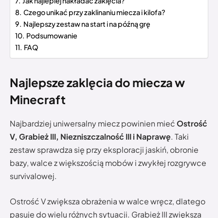
Jak najlepiej nakładać zaklęcia?
Czego unikać przy zaklinaniu miecza i kilofa?
Najlepszy zestaw na start i na późną grę
Podsumowanie
FAQ
Najlepsze zaklęcia do miecza w
Minecraft
Najbardziej uniwersalny miecz powinien mieć
Ostrość
V, Grabież III, Niezniszczalność III i Naprawę
. Taki
zestaw sprawdza się przy eksploracji jaskiń, obronie
bazy, walce z większością mobów i zwykłej rozgrywce
survivalowej.
Ostrość V zwiększa obrażenia w walce wręcz, dlatego
pasuje do wielu różnych sytuacji. Grabież III zwiększa