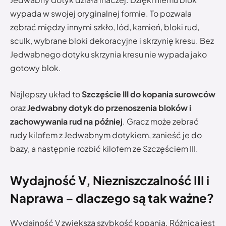
wypada w swojej oryginalnej formie. To pozwala
zebrać między innymi szkło, lód, kamień, bloki rud,
sculk, wybrane bloki dekoracyjne i skrzynię kresu. Bez
Jedwabnego dotyku skrzynia kresu nie wypada jako
gotowy blok.
Najlepszy układ to
Szczęście III do kopania surowców
oraz
Jedwabny dotyk do przenoszenia bloków i
zachowywania rud na później
. Gracz może zebrać
rudy kilofem z Jedwabnym dotykiem, zanieść je do
bazy, a następnie rozbić kilofem ze Szczęściem III.
Wydajność V, Niezniszczalność III i
Naprawa – dlaczego są tak ważne?
Wydajność V zwiększa szybkość kopania. Różnica jest