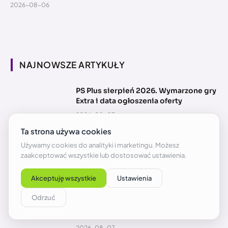
2026-08-06
NAJNOWSZE ARTYKUŁY
PS Plus sierpień 2026. Wymarzone gry
Extra i data ogłoszenia oferty
2026-08-07
Sprawdź za darmo na PS5 hit ze Steam.
Porywające RPG o ucieczce z
więzienia
2026-08-07
Oto gra za darmo w Epic Games Store
od 13 sierpnia. Oszczędzisz 50 zł
2026-08-07