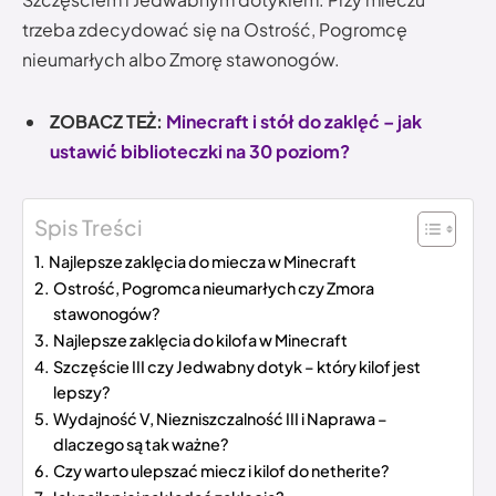
trzeba zdecydować się na Ostrość, Pogromcę
nieumarłych albo Zmorę stawonogów.
ZOBACZ TEŻ:
Minecraft i stół do zaklęć – jak
ustawić biblioteczki na 30 poziom?
Spis Treści
Najlepsze zaklęcia do miecza w Minecraft
Ostrość, Pogromca nieumarłych czy Zmora
stawonogów?
Najlepsze zaklęcia do kilofa w Minecraft
Szczęście III czy Jedwabny dotyk – który kilof jest
lepszy?
Wydajność V, Niezniszczalność III i Naprawa –
dlaczego są tak ważne?
Czy warto ulepszać miecz i kilof do netherite?