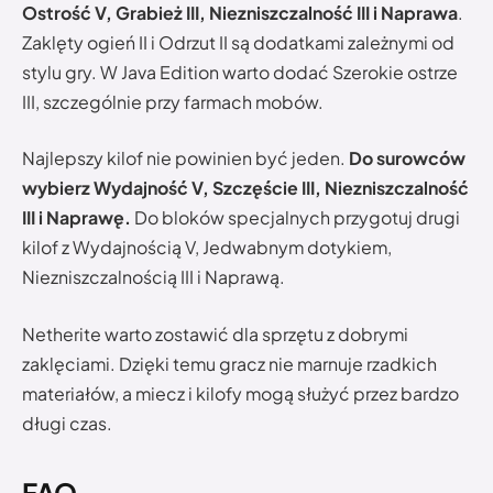
Ostrość V, Grabież III, Niezniszczalność III i Naprawa
.
Zaklęty ogień II i Odrzut II są dodatkami zależnymi od
stylu gry. W Java Edition warto dodać Szerokie ostrze
III, szczególnie przy farmach mobów.
Najlepszy kilof nie powinien być jeden.
Do surowców
wybierz Wydajność V, Szczęście III, Niezniszczalność
III i Naprawę.
Do bloków specjalnych przygotuj drugi
kilof z Wydajnością V, Jedwabnym dotykiem,
Niezniszczalnością III i Naprawą.
Netherite warto zostawić dla sprzętu z dobrymi
zaklęciami. Dzięki temu gracz nie marnuje rzadkich
materiałów, a miecz i kilofy mogą służyć przez bardzo
długi czas.
FAQ