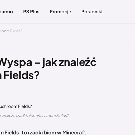
 darmo
PS Plus
Promocje
Poradniki
hroom Fields?
Wyspa – jak znaleźć
 Fields?
k znaleźć rzadki biom Mushroom Fields?
Fields, to rzadki biom w Minecraft.