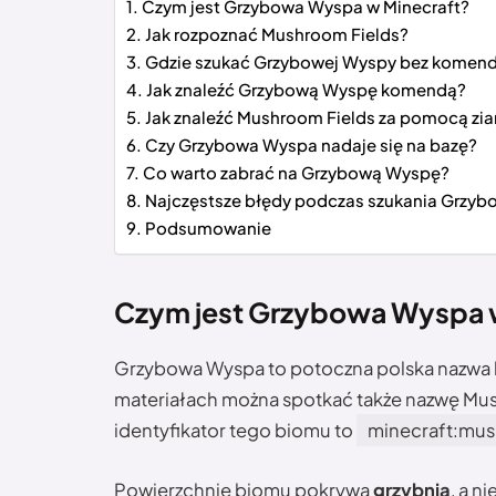
Czym jest Grzybowa Wyspa w Minecraft?
Jak rozpoznać Mushroom Fields?
Gdzie szukać Grzybowej Wyspy bez komen
Jak znaleźć Grzybową Wyspę komendą?
Jak znaleźć Mushroom Fields za pomocą zia
Czy Grzybowa Wyspa nadaje się na bazę?
Co warto zabrać na Grzybową Wyspę?
Najczęstsze błędy podczas szukania Grzyb
Podsumowanie
Czym jest Grzybowa Wyspa 
Grzybowa Wyspa to potoczna polska nazwa
materiałach można spotkać także nazwę Mush
identyfikator tego biomu to
minecraft:mus
Powierzchnię biomu pokrywa
grzybnia
, a n