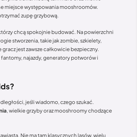
ralne miejsce występowania mooshroomów.
otrzymać zupę grzybową.
 którzy chcą spokojnie budować. Na powierzchni
gie stworzenia, takie jak zombie, szkielety,
że gracz jest zawsze całkowicie bezpieczny.
fantomy, najazdy, generatory potworów i
lds?
ległości, jeśli wiadomo, czego szukać.
nia
, wielkie grzyby oraz mooshroomy chodzące
rawiasta. Nie ma tam klasycznych lasów, wielu