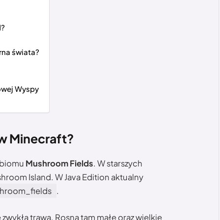
d?
rna świata?
owej Wyspy
w Minecraft?
 biomu
Mushroom Fields
. W starszych
room Island. W Java Edition aktualny
hroom_fields
.
ie zwykła trawa. Rosną tam małe oraz wielkie