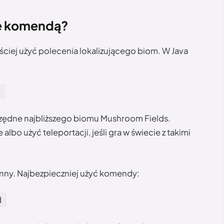
ę komendą?
ściej użyć polecenia lokalizującego biom. W Java
zędne najbliższego biomu Mushroom Fields.
bo użyć teleportacji, jeśli gra w świecie z takimi
inny. Najbezpieczniej użyć komendy:
d