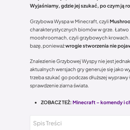
Wyjaśniamy, gdzie jej szukać, po czym ją 
Grzybowa Wyspa w Minecraft, czyli
Mushroo
charakterystycznych biomów w grze. Łatwo r
mooshroomach, czyli grzybowych krowach. T
bazę, ponieważ
wrogie stworzenia nie poja
Znalezienie Grzybowej Wyspy nie jest jednak
aktualnych wersjach gry generuje się jako
trzeba szukać go podczas dłuższej wyprawy
sprawdzenie ziarna świata.
ZOBACZ TEŻ:
Minecraft – komendy i c
Spis Treści