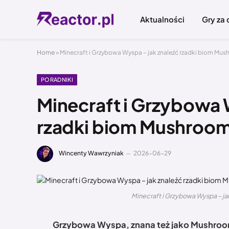
Aktualności
Gry za
Home
»
Minecraft i Grzybowa Wyspa – jak znaleźć rzadki biom Mus
PORADNIKI
Minecraft i Grzybowa 
rzadki biom Mushroom
Wincenty Wawrzyniak
2026-06-29
Minecraft i Grzybowa Wyspa – ja
Grzybowa Wyspa, znana też jako Mushroom 