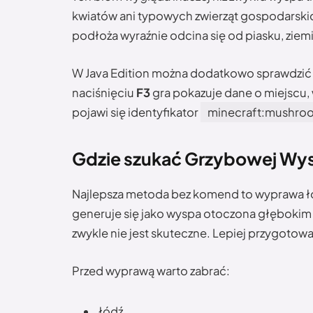
kwiatów ani typowych zwierząt gospodarskich
podłoża wyraźnie odcina się od piasku, ziemi 
W Java Edition można dodatkowo sprawdzić 
naciśnięciu
F3
gra pokazuje dane o miejscu, 
pojawi się identyfikator
minecraft:mushroo
Gdzie szukać Grzybowej Wy
Najlepsza metoda bez komend to wyprawa ło
generuje się jako wyspa otoczona głęboki
zwykle nie jest skuteczne. Lepiej przygoto
Przed wyprawą warto zabrać:
łódź,