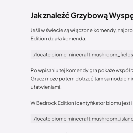
Jak znaleźć Grzybową Wysp
Jeśli w świecie są włączone komendy, najpro
Edition działa komenda:
/locate biome minecraft:mushroom_fields
Po wpisaniu tej komendy gra pokaże współr
Gracz może potem dotrzeć tam samodzielnie al
ułatwieniami.
W Bedrock Edition identyfikator biomu jest 
/locate biome minecraft:mushroom_islan