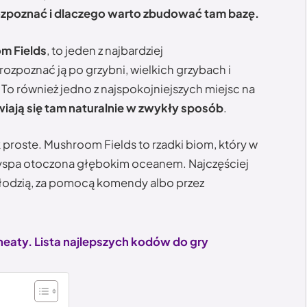
rozpoznać i dlaczego warto zbudować tam bazę.
m Fields
, to jeden z najbardziej
ozpoznać ją po grzybni, wielkich grzybach i
o również jedno z najspokojniejszych miejsc na
wiają się tam naturalnie w zwykły sposób
.
 proste. Mushroom Fields to rzadki biom, który w
 wyspa otoczona głębokim oceanem. Najczęściej
 łodzią, za pomocą komendy albo przez
heaty. Lista najlepszych kodów do gry