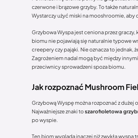
czerwone i brązowe grzyby. To także natu
Wystarczy użyć miski na mooshroomie, aby 
Grzybowa Wyspa jest ceniona przez graczy,
biomu nie pojawiają się naturalnie typowe wro
creepery czy pająki. Nie oznacza to jednak, 
Zagrożeniem nadal mogą być między innymi 
przeciwnicy sprowadzeni spoza biomu.
Jak rozpoznać Mushroom Fie
Grzybową Wyspę można rozpoznać z dużej od
Najważniejsze znaki to
szarofioletowa grzyb
po wyspie.
Ten biom wygląda inaczej niż zwykła wyspa t