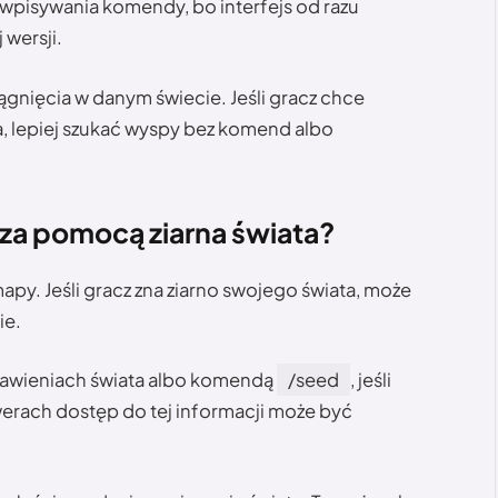
wpisywania komendy, bo interfejs od razu
wersji.
nięcia w danym świecie. Jeśli gracz chce
a, lepiej szukać wyspy bez komend albo
 za pomocą ziarna świata?
py. Jeśli gracz zna ziarno swojego świata, może
ie.
tawieniach świata albo komendą
/seed
, jeśli
erach dostęp do tej informacji może być