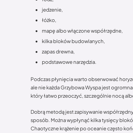
jedzenie,
łóżko,
mapę albo włączone współrzędne,
kilka bloków budowlanych,
zapas drewna,
podstawowe narzędzia.
Podczas płynięcia warto obserwować horyzo
ale nie każda Grzybowa Wyspa jest ogromna
który łatwo przeoczyć, szczególnie nocą alb
Dobrą metodą jest zapisywanie współrzędny
sposób. Można wypłynąć kilka tysięcy blokó
Chaotyczne krążenie po oceanie często koń