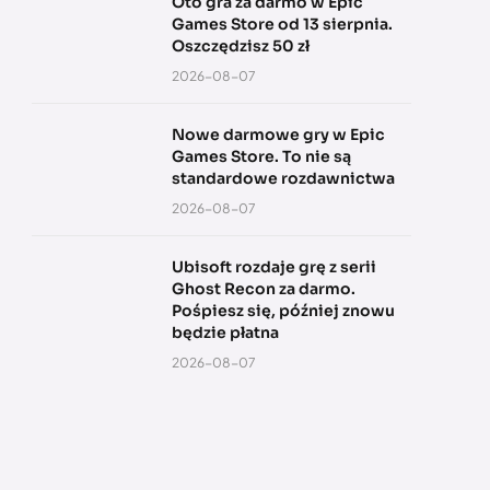
Oto gra za darmo w Epic
Games Store od 13 sierpnia.
Oszczędzisz 50 zł
2026-08-07
Nowe darmowe gry w Epic
Games Store. To nie są
standardowe rozdawnictwa
2026-08-07
Ubisoft rozdaje grę z serii
Ghost Recon za darmo.
Pośpiesz się, później znowu
będzie płatna
2026-08-07