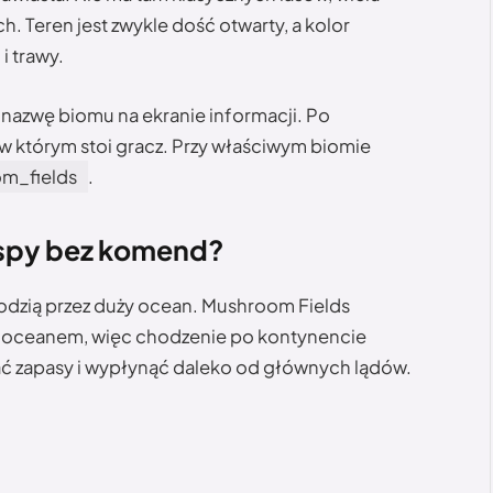
. Teren jest zwykle dość otwarty, a kolor
i trawy.
nazwę biomu na ekranie informacji. Po
w którym stoi gracz. Przy właściwym biomie
m_fields
.
spy bez komend?
dzią przez duży ocean. Mushroom Fields
m oceanem, więc chodzenie po kontynencie
wać zapasy i wypłynąć daleko od głównych lądów.