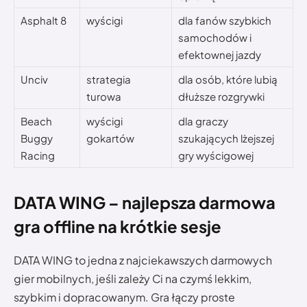
Asphalt 8
wyścigi
dla fanów szybkich
samochodów i
efektownej jazdy
Unciv
strategia
dla osób, które lubią
turowa
dłuższe rozgrywki
Beach
wyścigi
dla graczy
Buggy
gokartów
szukających lżejszej
Racing
gry wyścigowej
DATA WING – najlepsza darmowa
gra offline na krótkie sesje
DATA WING to jedna z najciekawszych darmowych
gier mobilnych, jeśli zależy Ci na czymś lekkim,
szybkim i dopracowanym. Gra łączy proste