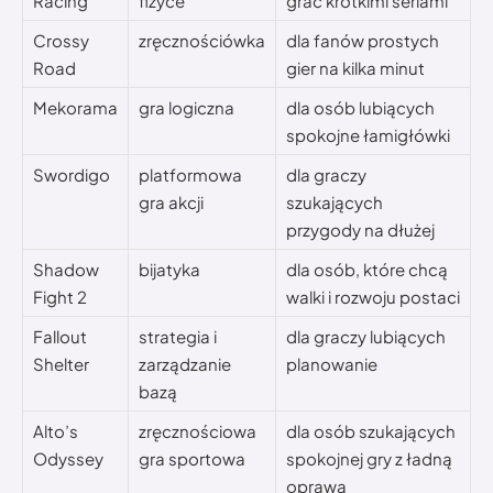
Racing
fizyce
grać krótkimi seriami
Crossy
zręcznościówka
dla fanów prostych
Road
gier na kilka minut
Mekorama
gra logiczna
dla osób lubiących
spokojne łamigłówki
Swordigo
platformowa
dla graczy
gra akcji
szukających
przygody na dłużej
Shadow
bijatyka
dla osób, które chcą
Fight 2
walki i rozwoju postaci
Fallout
strategia i
dla graczy lubiących
Shelter
zarządzanie
planowanie
bazą
Alto’s
zręcznościowa
dla osób szukających
Odyssey
gra sportowa
spokojnej gry z ładną
oprawą