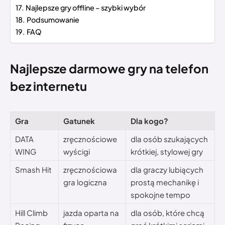
Najlepsze gry offline – szybki wybór
Podsumowanie
FAQ
Najlepsze darmowe gry na telefon
bez internetu
Gra
Gatunek
Dla kogo?
DATA
zręcznościowe
dla osób szukających
WING
wyścigi
krótkiej, stylowej gry
Smash Hit
zręcznościowa
dla graczy lubiących
gra logiczna
prostą mechanikę i
spokojne tempo
Hill Climb
jazda oparta na
dla osób, które chcą