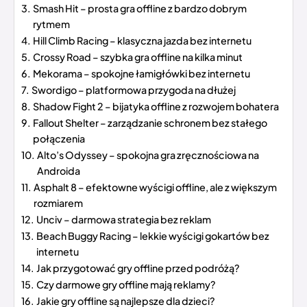
Smash Hit – prosta gra offline z bardzo dobrym
rytmem
Hill Climb Racing – klasyczna jazda bez internetu
Crossy Road – szybka gra offline na kilka minut
Mekorama – spokojne łamigłówki bez internetu
Swordigo – platformowa przygoda na dłużej
Shadow Fight 2 – bijatyka offline z rozwojem bohatera
Fallout Shelter – zarządzanie schronem bez stałego
połączenia
Alto’s Odyssey – spokojna gra zręcznościowa na
Androida
Asphalt 8 – efektowne wyścigi offline, ale z większym
rozmiarem
Unciv – darmowa strategia bez reklam
Beach Buggy Racing – lekkie wyścigi gokartów bez
internetu
Jak przygotować gry offline przed podróżą?
Czy darmowe gry offline mają reklamy?
Jakie gry offline są najlepsze dla dzieci?