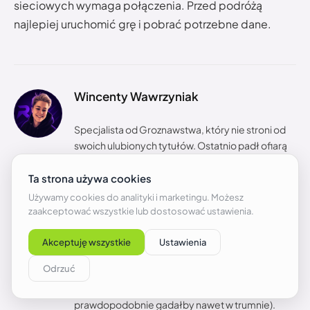
sieciowych wymaga połączenia. Przed podróżą
najlepiej uruchomić grę i pobrać potrzebne dane.
Wincenty Wawrzyniak
Specjalista od Groznawstwa, który nie stroni od
swoich ulubionych tytułów. Ostatnio padł ofiarą
Factorio. Rzadko się do tego przyznaje, ale ma też
prawie 2000 godzin na liczniku w Path of Exile.
Pozostałe dwa tytuły w jego świętej trójcy to
Assassin’s Creed: Origins oraz Final Fantasy XV.
Miłośnik RPG i hack’n’slash, dla którego
najważniejsza jest dobra historia, a ściany tekstu
są plusem. Po godzinach pisze do szuflady, pije
niepokojąco duże ilości kawy i często wraca do
swoich ulubionych seriali (o Hannibalu
prawdopodobnie gadałby nawet w trumnie).