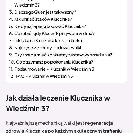
Wiedźmin 3?
Dlaczego Quen jest tak ważny?
Jak unikać ataków Klucznika?
Kiedy najlepiej atakować Klucznika?
Co robić, gdy Klucznik przywoła widma?
Taktyka na Klucznika krok po kroku
Najczęstsze błędy podczas walki
Czy trzeba mieć konkretny zestaw wyposażenia?
Co otrzymasz po pokonaniu Klucznika?
Podsumowanie – Klucznik w Wiedźmin 3
FAQ – Klucznik w Wiedźmin 3
Jak działa leczenie Klucznika w
Wiedźmin 3?
Najważniejszą mechaniką walki jest
regeneracja
zdrowia Klucznika po każdym skutecznym trafieniu