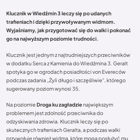
Klucznik w Wiedźmin 3 leczy się po udanych
trafieniach i dzięki przywoływanym widmom.
Wyjaśniamy, jak przygotować się do walki i pokonać
go na najwyższym poziomie trudności.
Klucznik jest jednym z najtrudniejszych przeciwników
w dodatku Serca z Kamienia do Wiedźmina 3. Geralt
spotyka go w ogrodach posiadłości von Evereców
podczas zadania „Żyli długo i szczęśliwie”, którego
sugerowany poziom wynosi 35.
Na poziomie
Droga ku zagładzie
największym
problemem jest zdolność przeciwnika do
odzyskiwania zdrowia. Klucznik leczy się po
skutecznych trafieniach Geralta, a podczas walki
przywołuje również widma, które mogą posłużyć mu