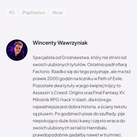
PC
PlayStation
Xbox
Wincenty Wawrzyniak
Specjalista od Groznawstwa, który nie stroni od
swoich ulubionych tytułów. Ostatnio padł ofiarą
Factorio. Rzadko się do tego przyznaje, ale ma też
prawie 2000 godzin na liczniku w Path of Exile.
Pozostałe dwa tytuły w jego świętej trójcy to
Assassin’s Creed: Origins oraz Final Fantasy XV.
Miłośnik RPG i hack’n’slash, dla którego
najważniejsza jest dobra historia, a ściany tekstu
są plusem. Po godzinach pisze do szuflady, pije
niepokojąco duże ilości kawy i często wraca do
swoich ulubionych seriali (o Hannibalu
prawdopodobnie gadałby nawet w trumnie).