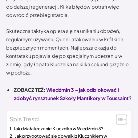
do dalszej regeneracji. Kilka błędów potrafi więc
odwrócić przebieg starcia.
Skuteczna taktyka opiera się na unikaniu obrażeń,
regularnym używaniu Quen i atakowaniu w krótkich,
bezpiecznych momentach. Najlepsza okazja do
kontrataku pojawia się po specjalnym uderzeniu w
ziemię, gdy łopata Klucznika na kilka sekund grzęźnie
w podłożu.
ZOBACZ TEŻ:
Wiedźmin 3 – jak odblokować i
zdobyć rynsztunek Szkoły Mantikory w Toussaint?
Spis Treści
Jak działa leczenie Klucznika w Wiedźmin 3?
Jak przygotować się do walki z Klucznikiem w