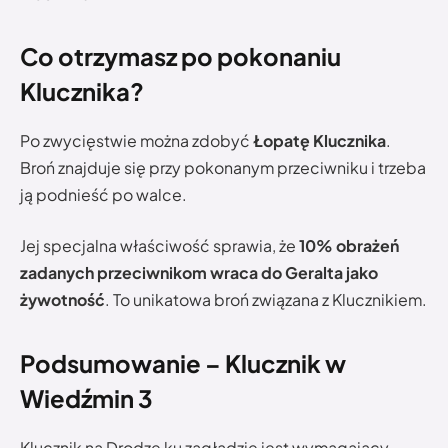
Co otrzymasz po pokonaniu
Klucznika?
Po zwycięstwie można zdobyć
Łopatę Klucznika
.
Broń znajduje się przy pokonanym przeciwniku i trzeba
ją podnieść po walce.
Jej specjalna właściwość sprawia, że
10% obrażeń
zadanych przeciwnikom wraca do Geralta jako
żywotność
. To unikatowa broń związana z Klucznikiem.
Podsumowanie – Klucznik w
Wiedźmin 3
Klucznik na Drodze ku zagładzie jest wymagający