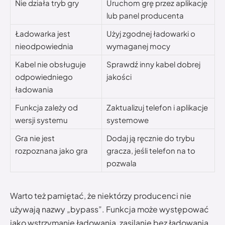
Nie działa tryb gry
Uruchom grę przez aplikację
lub panel producenta
Ładowarka jest
Użyj zgodnej ładowarki o
nieodpowiednia
wymaganej mocy
Kabel nie obsługuje
Sprawdź inny kabel dobrej
odpowiedniego
jakości
ładowania
Funkcja zależy od
Zaktualizuj telefon i aplikacje
wersji systemu
systemowe
Gra nie jest
Dodaj ją ręcznie do trybu
rozpoznana jako gra
gracza, jeśli telefon na to
pozwala
Warto też pamiętać, że niektórzy producenci nie
używają nazwy „bypass”. Funkcja może występować
jako wstrzymanie ładowania, zasilanie bez ładowania