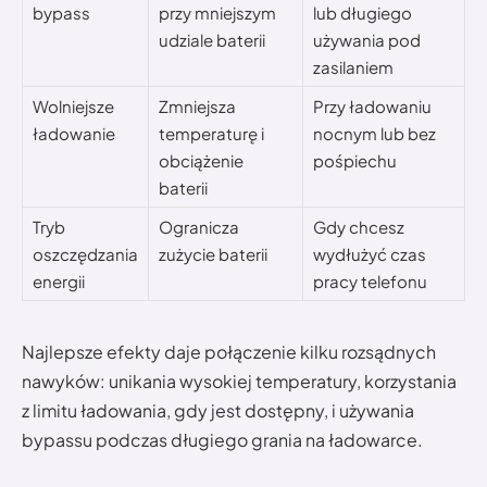
bypass
przy mniejszym
lub długiego
udziale baterii
używania pod
zasilaniem
Wolniejsze
Zmniejsza
Przy ładowaniu
ładowanie
temperaturę i
nocnym lub bez
obciążenie
pośpiechu
baterii
Tryb
Ogranicza
Gdy chcesz
oszczędzania
zużycie baterii
wydłużyć czas
energii
pracy telefonu
Najlepsze efekty daje połączenie kilku rozsądnych
nawyków: unikania wysokiej temperatury, korzystania
z limitu ładowania, gdy jest dostępny, i używania
bypassu podczas długiego grania na ładowarce.