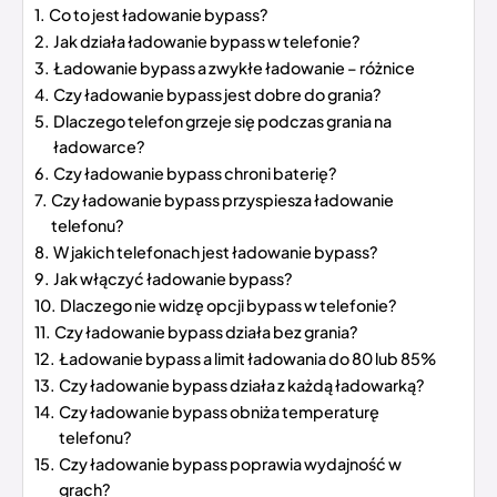
Co to jest ładowanie bypass?
Jak działa ładowanie bypass w telefonie?
Ładowanie bypass a zwykłe ładowanie – różnice
Czy ładowanie bypass jest dobre do grania?
Dlaczego telefon grzeje się podczas grania na
ładowarce?
Czy ładowanie bypass chroni baterię?
Czy ładowanie bypass przyspiesza ładowanie
telefonu?
W jakich telefonach jest ładowanie bypass?
Jak włączyć ładowanie bypass?
Dlaczego nie widzę opcji bypass w telefonie?
Czy ładowanie bypass działa bez grania?
Ładowanie bypass a limit ładowania do 80 lub 85%
Czy ładowanie bypass działa z każdą ładowarką?
Czy ładowanie bypass obniża temperaturę
telefonu?
Czy ładowanie bypass poprawia wydajność w
grach?