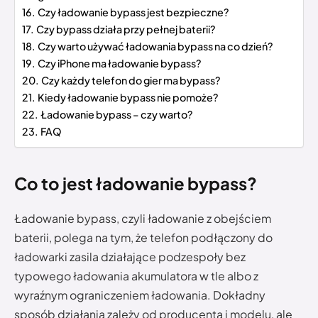
Czy ładowanie bypass jest bezpieczne?
Czy bypass działa przy pełnej baterii?
Czy warto używać ładowania bypass na co dzień?
Czy iPhone ma ładowanie bypass?
Czy każdy telefon do gier ma bypass?
Kiedy ładowanie bypass nie pomoże?
Ładowanie bypass – czy warto?
FAQ
Co to jest ładowanie bypass?
Ładowanie bypass, czyli ładowanie z obejściem
baterii, polega na tym, że telefon podłączony do
ładowarki zasila działające podzespoły bez
typowego ładowania akumulatora w tle albo z
wyraźnym ograniczeniem ładowania. Dokładny
sposób działania zależy od producenta i modelu, ale