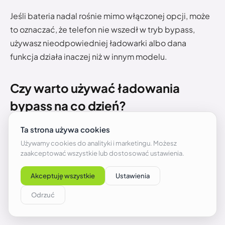
Jeśli bateria nadal rośnie mimo włączonej opcji, może
to oznaczać, że telefon nie wszedł w tryb bypass,
używasz nieodpowiedniej ładowarki albo dana
funkcja działa inaczej niż w innym modelu.
Czy warto używać ładowania
bypass na co dzień?
Warto używać ładowania bypass wtedy, gdy telefon
jest długo podłączony do zasilania i jednocześnie
mocno obciążony. Najlepsze przykłady to granie,
emulatory, długie rozmowy wideo albo nawigacja w
samochodzie. W takich sytuacjach telefon przez długi
czas pracuje pod obciążeniem, więc ograniczenie
ładowania baterii może pomóc.