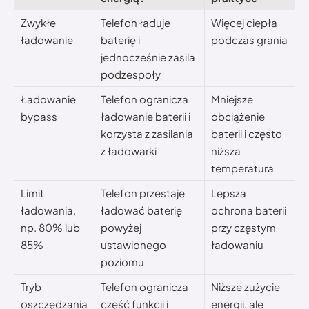
Zwykłe
Telefon ładuje
Więcej ciepła
ładowanie
baterię i
podczas grania
jednocześnie zasila
podzespoły
Ładowanie
Telefon ogranicza
Mniejsze
bypass
ładowanie baterii i
obciążenie
korzysta z zasilania
baterii i często
z ładowarki
niższa
temperatura
Limit
Telefon przestaje
Lepsza
ładowania,
ładować baterię
ochrona baterii
np. 80% lub
powyżej
przy częstym
85%
ustawionego
ładowaniu
poziomu
Tryb
Telefon ogranicza
Niższe zużycie
oszczędzania
część funkcji i
energii, ale