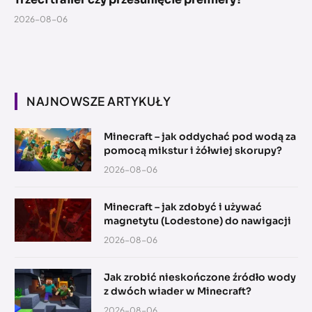
2026-08-06
NAJNOWSZE ARTYKUŁY
Minecraft – jak oddychać pod wodą za
pomocą mikstur i żółwiej skorupy?
2026-08-06
Minecraft – jak zdobyć i używać
magnetytu (Lodestone) do nawigacji
2026-08-06
Jak zrobić nieskończone źródło wody
z dwóch wiader w Minecraft?
2026-08-06