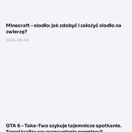
Minecraft – siodło: jak zdobyć i założyć siodło na
zwierzę?
2026-08-06
GTA 6 – Take-Two szykuje tajemnicze spotkanie.
Trzeci trailer czy przesunięcie premiery?