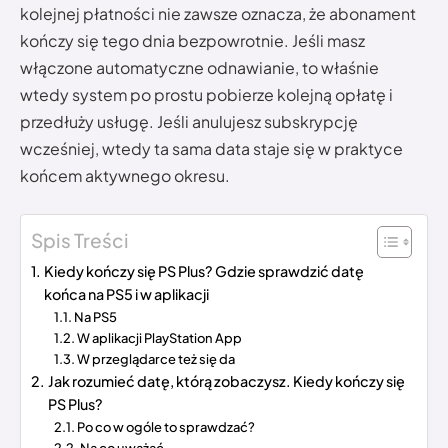
kolejnej płatności nie zawsze oznacza, że abonament
kończy się tego dnia bezpowrotnie. Jeśli masz
włączone automatyczne odnawianie, to właśnie
wtedy system po prostu pobierze kolejną opłatę i
przedłuży usługę. Jeśli anulujesz subskrypcję
wcześniej, wtedy ta sama data staje się w praktyce
końcem aktywnego okresu.
Spis Treści
Kiedy kończy się PS Plus? Gdzie sprawdzić datę
końca na PS5 i w aplikacji
Na PS5
W aplikacji PlayStation App
W przeglądarce też się da
Jak rozumieć datę, którą zobaczysz. Kiedy kończy się
PS Plus?
Po co w ogóle to sprawdzać?
Na co uważać