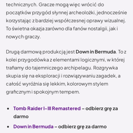
technicznych. Gracze mogą więc wrócić do
początków przygód słynnej archeolożki, jednocześnie
korzystając z bardziej współczesnej oprawy wizualnej.
To świetna okazja zarówno dla fanów nostalgii, jak i
nowych graczy.
Drugą darmową produkcją jest
Down in Bermuda
. To z
kolei przygodówka z elementami logicznymi, w której
trafiamy do tajemniczego archipelagu. Rozgrywka
skupia się na eksploracji i rozwiązywaniu zagadek, a
całość wyróżnia się lekkim, kolorowym stylem
graficznym i spokojnym tempem.
Tomb Raider I-III Remastered
– odbierz grę za
darmo
Down in Bermuda
– odbierz grę za darmo