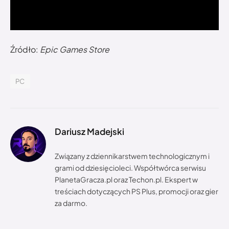
Źródło:
Epic Games Store
PC
Dariusz Madejski
Związany z dziennikarstwem technologicznym i
grami od dziesięcioleci. Współtwórca serwisu
PlanetaGracza.pl oraz Techon.pl. Ekspert w
treściach dotyczących PS Plus, promocji oraz gier
za darmo.