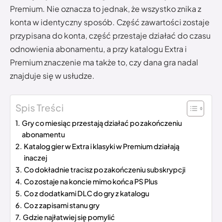
Premium. Nie oznacza to jednak, że wszystko znika z
konta w identyczny sposób. Część zawartości zostaje
przypisana do konta, część przestaje działać do czasu
odnowienia abonamentu, a przy katalogu Extra i
Premium znaczenie ma także to, czy dana gra nadal
znajduje się w usłudze.
Spis Treści
Gry co miesiąc przestają działać po zakończeniu
abonamentu
Katalog gier w Extra i klasyki w Premium działają
inaczej
Co dokładnie tracisz po zakończeniu subskrypcji
Co zostaje na koncie mimo końca PS Plus
Co z dodatkami DLC do gry z katalogu
Co z zapisami stanu gry
Gdzie najłatwiej się pomylić