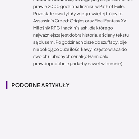
prawie 2000 godzin na liczniku w Path of Exile.
Pozostałe dwa tytuły w jego świętej trójcy to
Assassin’s Creed: Origins oraz Final Fantasy XV.
Miłośnik RPG i hack’n’slash, dla którego
najważniejsza jest dobra historia, a ściany tekstu
są plusem. Po godzinach pisze do szuflady, pije
niepokojąco duże ilości kawy i często wraca do
swoich ulubionych seriali (o Hannibalu
prawdopodobnie gadałby nawet w trumnie).
PODOBNE ARTYKUŁY