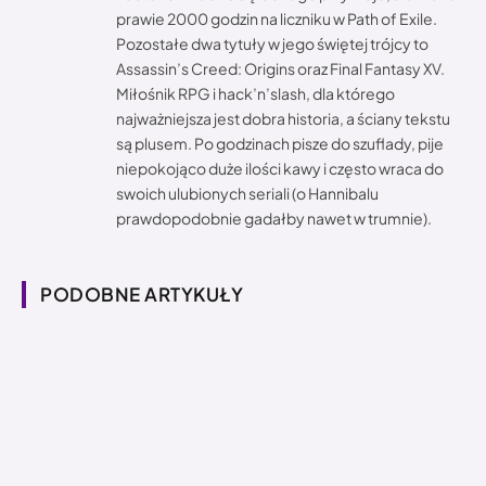
prawie 2000 godzin na liczniku w Path of Exile.
Pozostałe dwa tytuły w jego świętej trójcy to
Assassin’s Creed: Origins oraz Final Fantasy XV.
Miłośnik RPG i hack’n’slash, dla którego
najważniejsza jest dobra historia, a ściany tekstu
są plusem. Po godzinach pisze do szuflady, pije
niepokojąco duże ilości kawy i często wraca do
swoich ulubionych seriali (o Hannibalu
prawdopodobnie gadałby nawet w trumnie).
PODOBNE ARTYKUŁY