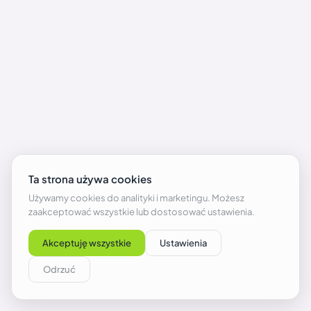
Minecraft – jak oddychać pod wodą za pomocą
mikstur i żółwiej skorupy?
2026-08-06