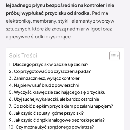
lej żadnego płynu bezpośrednio na kontroler i nie
próbuj wypłukać przycisku od środka.
Pad ma
elektronikę, membrany, styki i elementy z tworzyw
sztucznych, które źle znoszą nadmiar wilgoci oraz
agresywne środki czyszczące.
Spis Treści
Dlaczego przycisk w padzie się zacina?
Co przygotować do czyszczenia pada?
Zanim zaczniesz, wyłącz kontroler
Najpierw usuń brud z powierzchni
Wyczyść krawędzie zacinającego się przycisku
Użyj suchej wykałaczki, ale bardzo ostrożnie
Co zrobić z lepkim przyciskiem po zalaniu napojem?
Jak czyścić spusty i górne przyciski?
Jak czyścić drążki analogowe bez rozkręcania?
Czy można użyć sprężonego powietrza?