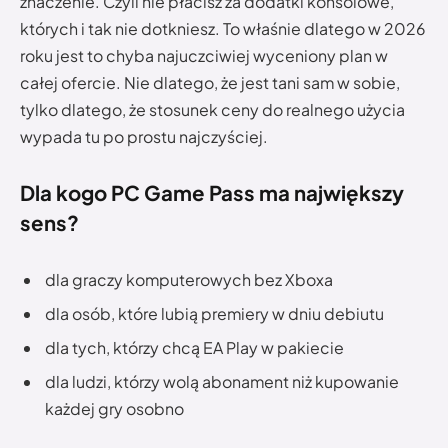
znaczenie. Czyli nie płacisz za dodatki konsolowe,
których i tak nie dotkniesz. To właśnie dlatego w 2026
roku jest to chyba najuczciwiej wyceniony plan w
całej ofercie. Nie dlatego, że jest tani sam w sobie,
tylko dlatego, że stosunek ceny do realnego użycia
wypada tu po prostu najczyściej.
Dla kogo PC Game Pass ma największy
sens?
dla graczy komputerowych bez Xboxa
dla osób, które lubią premiery w dniu debiutu
dla tych, którzy chcą EA Play w pakiecie
dla ludzi, którzy wolą abonament niż kupowanie
każdej gry osobno