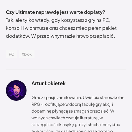
Czy Ultimate naprawdę jest warte dopłaty?
Tak, ale tylko wtedy, gdy korzystasz z gry na PC,
konsoli i w chmurze oraz chcesz mieć pełen pakiet
dodatków. W przeciwnym razie łatwo przepłacić.
PC
Xbox
Artur Łokietek
Gracz z pasji i zamiłowania. Uwielbia staroszkolne
RPG-i, obfitujące w dobrą fabułę gry akcji i
dopaminę płynącą ze zmagań przez sieć. W
wolnych chwilach czytuje literaturę, w
szczególności klasykę grozy i słucha muzyki na
tyle głośnej, że sąsiedzi również są do tego