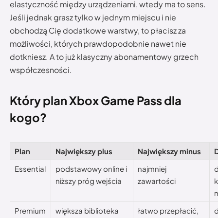
elastyczność między urządzeniami, wtedy ma to sens.
Jeśli jednak grasz tylko w jednym miejscu i nie
obchodzą Cię dodatkowe warstwy, to płacisz za
możliwości, których prawdopodobnie nawet nie
dotkniesz. A to już klasyczny abonamentowy grzech
współczesności.
Który plan Xbox Game Pass dla
kogo?
Plan
Największy plus
Największy minus
Essential
podstawowy online i
najmniej
d
niższy próg wejścia
zawartości
k
m
Premium
większa biblioteka
łatwo przepłacić,
d