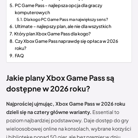
PC Game Pass – najlepsza opcja dla graczy
komputerowych
Dla kogo PC Game Pass ma największy sens?
Ultimate – najlepszy plan, ale nie dla wszystkich
Który plan Xbox Game Pass dla kogo?
Czy Xbox Game Pass naprawdę się opłaca w 2026
roku?
FAQ
Jakie plany Xbox Game Pass są
dostępne w 2026 roku?
Najprościej ujmując, Xbox Game Pass w 2026 roku
dzieli się na cztery główne warianty.
Essential to
poziom najbardziej podstawowy. Daje dostęp do gry
wieloosobowej online na konsolach, wybrane korzyści
i bibliotekę ponad 50 gier, ale bez premier w dniu