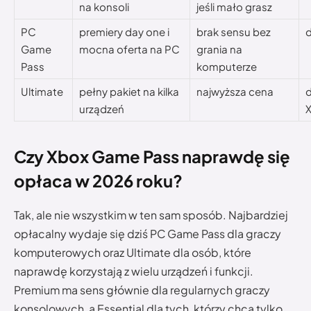
na konsoli
jeśli mało grasz
PC
premiery day one i
brak sensu bez
d
Game
mocna oferta na PC
grania na
Pass
komputerze
Ultimate
pełny pakiet na kilka
najwyższa cena
d
urządzeń
X
Czy Xbox Game Pass naprawdę się
opłaca w 2026 roku?
Tak, ale nie wszystkim w ten sam sposób. Najbardziej
opłacalny wydaje się dziś PC Game Pass dla graczy
komputerowych oraz Ultimate dla osób, które
naprawdę korzystają z wielu urządzeń i funkcji.
Premium ma sens głównie dla regularnych graczy
konsolowych, a Essential dla tych, którzy chcą tylko