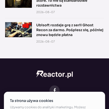
Store. To nie są standardowe
rozdawnictwa
2026-08-07
Ubisoft rozdaje grę z serii Ghost
Recon za darmo. Pośpiesz się, później
znowu będzie płatna
2026-08-07
Facebook
O NAS
KONTAKT
REDAKCJA
WSPÓŁPRACA