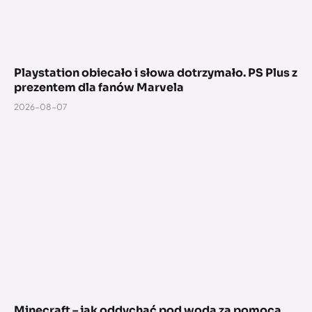
Playstation obiecało i słowa dotrzymało. PS Plus z
prezentem dla fanów Marvela
2026-08-07
Minecraft – jak oddychać pod wodą za pomocą