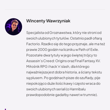
Wincenty Wawrzyniak
Specjalista od Groznawstwa, który nie stroni od
swoich ulubionych tytułów. Ostatnio padł ofiarą
Factorio. Rzadko się do tego przyznaje, ale ma też
prawie 2000 godzin na liczniku w Path of Exile.
Pozostałe dwa tytuły w jego świętej trójcy to
Assassin’s Creed: Origins oraz Final Fantasy XV.
Miłośnik RPG i hack’n’slash, dla którego
najważniejsza jest dobra historia, a ściany tekstu
są plusem. Po godzinach pisze do szuflady, pije
niepokojąco duże ilości kawy i często wraca do
swoich ulubionych seriali (o Hannibalu
prawdopodobnie gadałby nawet w trumnie).