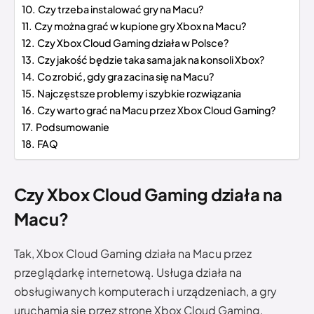
Czy trzeba instalować gry na Macu?
Czy można grać w kupione gry Xbox na Macu?
Czy Xbox Cloud Gaming działa w Polsce?
Czy jakość będzie taka sama jak na konsoli Xbox?
Co zrobić, gdy gra zacina się na Macu?
Najczęstsze problemy i szybkie rozwiązania
Czy warto grać na Macu przez Xbox Cloud Gaming?
Podsumowanie
FAQ
Czy Xbox Cloud Gaming działa na
Macu?
Tak, Xbox Cloud Gaming działa na Macu przez
przeglądarkę internetową. Usługa działa na
obsługiwanych komputerach i urządzeniach, a gry
uruchamia się przez stronę Xbox Cloud Gaming.