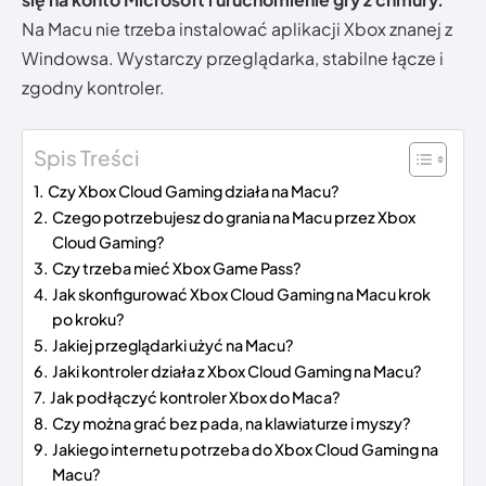
Na Macu nie trzeba instalować aplikacji Xbox znanej z
Windowsa. Wystarczy przeglądarka, stabilne łącze i
zgodny kontroler.
Spis Treści
Czy Xbox Cloud Gaming działa na Macu?
Czego potrzebujesz do grania na Macu przez Xbox
Cloud Gaming?
Czy trzeba mieć Xbox Game Pass?
Jak skonfigurować Xbox Cloud Gaming na Macu krok
po kroku?
Jakiej przeglądarki użyć na Macu?
Jaki kontroler działa z Xbox Cloud Gaming na Macu?
Jak podłączyć kontroler Xbox do Maca?
Czy można grać bez pada, na klawiaturze i myszy?
Jakiego internetu potrzeba do Xbox Cloud Gaming na
Macu?