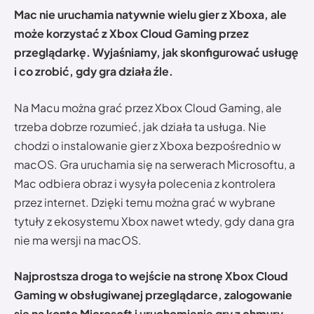
Mac nie uruchamia natywnie wielu gier z Xboxa, ale
może korzystać z Xbox Cloud Gaming przez
przeglądarkę. Wyjaśniamy, jak skonfigurować usługę
i co zrobić, gdy gra działa źle.
Na Macu można grać przez Xbox Cloud Gaming, ale
trzeba dobrze rozumieć, jak działa ta usługa. Nie
chodzi o instalowanie gier z Xboxa bezpośrednio w
macOS. Gra uruchamia się na serwerach Microsoftu, a
Mac odbiera obraz i wysyła polecenia z kontrolera
przez internet. Dzięki temu można grać w wybrane
tytuły z ekosystemu Xbox nawet wtedy, gdy dana gra
nie ma wersji na macOS.
Najprostsza droga to wejście na stronę Xbox Cloud
Gaming w obsługiwanej przeglądarce, zalogowanie
się na konto Microsoft i uruchomienie gry z chmury.