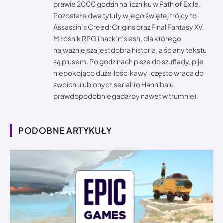
prawie 2000 godzin na liczniku w Path of Exile.
Pozostałe dwa tytuły w jego świętej trójcy to
Assassin’s Creed: Origins oraz Final Fantasy XV.
Miłośnik RPG i hack’n’slash, dla którego
najważniejsza jest dobra historia, a ściany tekstu
są plusem. Po godzinach pisze do szuflady, pije
niepokojąco duże ilości kawy i często wraca do
swoich ulubionych seriali (o Hannibalu
prawdopodobnie gadałby nawet w trumnie).
PODOBNE ARTYKUŁY