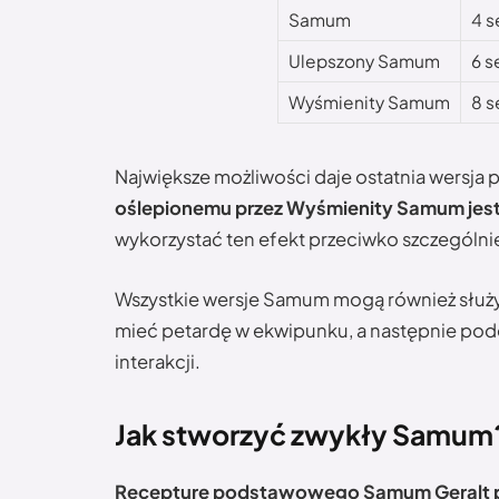
Samum
4 s
Ulepszony Samum
6 s
Wyśmienity Samum
8 s
Największe możliwości daje ostatnia wersja 
oślepionemu przez Wyśmienity Samum jest
wykorzystać ten efekt przeciwko szczególn
Wszystkie wersje Samum mogą również służy
mieć petardę w ekwipunku, a następnie pode
interakcji.
Jak stworzyć zwykły Samum
Recepturę podstawowego Samum Geralt p