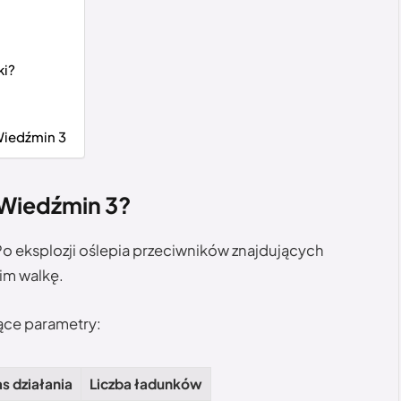
ki?
Wiedźmin 3
 Wiedźmin 3?
o eksplozji oślepia przeciwników znajdujących
 im walkę.
ące parametry:
s działania
Liczba ładunków