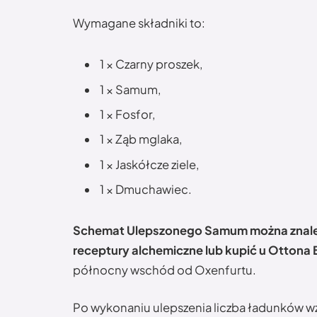
Wymagane składniki to:
1 × Czarny proszek,
1 × Samum,
1 × Fosfor,
1 × Ząb mglaka,
1 × Jaskółcze ziele,
1 × Dmuchawiec.
Schemat Ulepszonego Samum można znaleź
receptury alchemiczne lub kupić u Ottona
północny wschód od Oxenfurtu.
Po wykonaniu ulepszenia liczba ładunków wzr