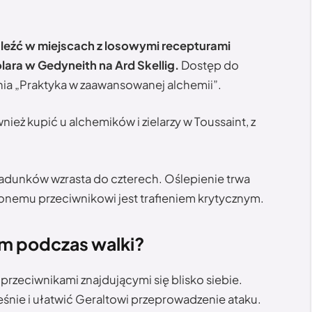
źć w miejscach z losowymi recepturami
lara w Gedyneith na Ard Skellig.
Dostęp do
ia „Praktyka w zaawansowanej alchemii”.
eż kupić u alchemików i zielarzy w Toussaint, z
ładunków wzrasta do czterech. Oślepienie trwa
ionemu przeciwnikowi jest trafieniem krytycznym.
m podczas walki?
rzeciwnikami znajdującymi się blisko siebie.
eśnie i ułatwić Geraltowi przeprowadzenie ataku.