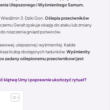
orzenia Ulepszonego i Wyśmienitego Samum.
 Wiedźmin 3: Dziki Gon.
Oślepia przeciwników
i czemu Geralt zyskuje okazję do ataku lub zmiany
do niszczenia gniazd potworów.
awowej, ulepszonej i wyśmienitej. Każde
iększa liczbę dostępnych ładunków.
Wyśmienity
s zadany oślepionemu przeciwnikowi jest
ić klątwę Umy i poprawnie ukończyć rytuał?