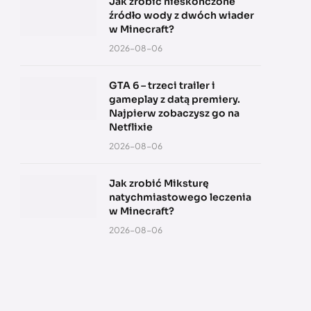
Jak zrobić nieskończone
źródło wody z dwóch wiader
w Minecraft?
2026-08-06
GTA 6 – trzeci trailer i
gameplay z datą premiery.
Najpierw zobaczysz go na
Netflixie
2026-08-06
Jak zrobić Miksturę
natychmiastowego leczenia
w Minecraft?
2026-08-06