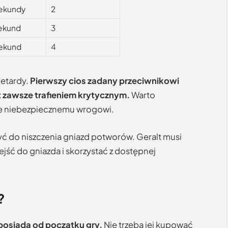
ekundy
2
ekund
3
ekund
4
petardy.
Pierwszy cios zadany przeciwnikowi
 zawsze trafieniem krytycznym.
Warto
ie niebezpiecznemu wrogowi.
ć do niszczenia gniazd potworów. Geralt musi
jść do gniazda i skorzystać z dostępnej
?
osiada od początku gry.
Nie trzeba jej kupować