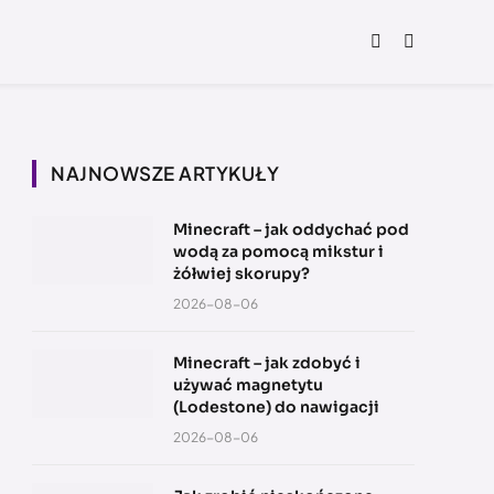
NAJNOWSZE ARTYKUŁY
Minecraft – jak oddychać pod
wodą za pomocą mikstur i
żółwiej skorupy?
2026-08-06
Minecraft – jak zdobyć i
używać magnetytu
(Lodestone) do nawigacji
2026-08-06