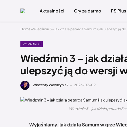
Aktualności
Gry za darmo
PS Plus
Home
»
Wiedźmin 3 – jak działa petarda Samum i jak ulepszyć ją do
PORADNIKI
Wiedźmin 3 – jak dział
ulepszyć ją do wersji 
Wincenty Wawrzyniak
2026-07-09
Wiedźmin 3 – jak działa petarda Sam
Wyjaśniamy, jak działa Samum w grze Wied