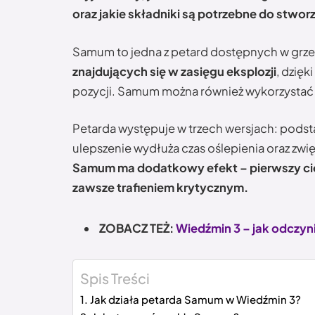
oraz jakie składniki są potrzebne do stw
Samum to jedna z petard dostępnych w grze
znajdujących się w zasięgu eksplozji
, dzięk
pozycji. Samum można również wykorzystać 
Petarda występuje w trzech wersjach: podst
ulepszenie wydłuża czas oślepienia oraz zw
Samum ma dodatkowy efekt – pierwszy cio
zawsze trafieniem krytycznym.
ZOBACZ TEŻ:
Wiedźmin 3 – jak odczyn
Spis Treści
Jak działa petarda Samum w Wiedźmin 3?