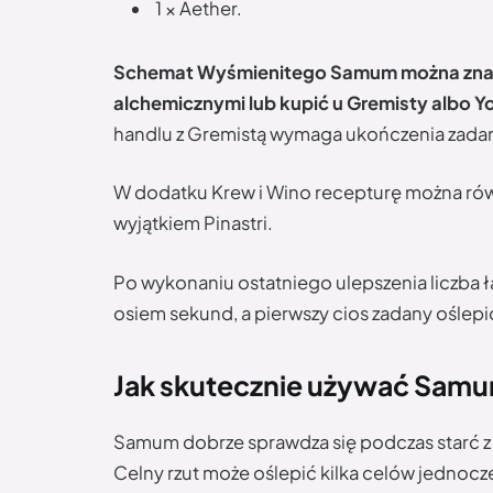
1 × Aether.
Schemat Wyśmienitego Samum można znale
alchemicznymi lub kupić u Gremisty albo Yo
handlu z Gremistą wymaga ukończenia zadan
W dodatku Krew i Wino recepturę można równi
wyjątkiem Pinastri.
Po wykonaniu ostatniego ulepszenia liczba 
osiem sekund, a pierwszy cios zadany oślep
Jak skutecznie używać Samu
Samum dobrze sprawdza się podczas starć z p
Celny rzut może oślepić kilka celów jednocz