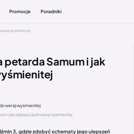
Promocje
Poradniki
 wersji wyśmienitej
a petarda Samum i jak
wyśmienitej
um i jak ulepszyć ją do wersji wyśmienitej
źmin 3, gdzie zdobyć schematy jego ulepszeń