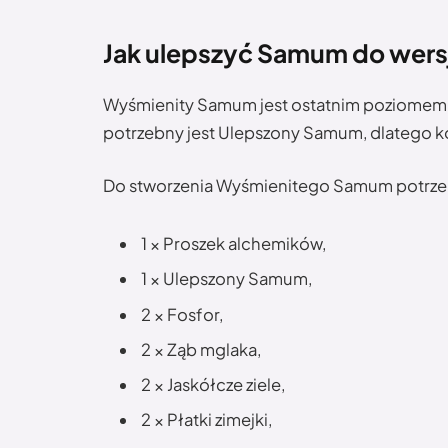
Jak ulepszyć Samum do wersj
Wyśmienity Samum jest ostatnim poziomem r
potrzebny jest Ulepszony Samum, dlatego kol
Do stworzenia Wyśmienitego Samum potrze
1 × Proszek alchemików,
1 × Ulepszony Samum,
2 × Fosfor,
2 × Ząb mglaka,
2 × Jaskółcze ziele,
2 × Płatki zimejki,