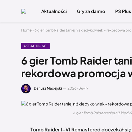
Aktualności
Gry za darmo
PS Plus
Home
»
6 gier Tomb Raider taniej niż kiedykolwiek – rekordowa pr
AKTUALNOŚCI
6 gier Tomb Raider tan
rekordowa promocja w
Dariusz Madejski
2026-06-19
6 gier Tomb Raider taniej niż kie
Tomb Raider I–VI Remastered doczekał się