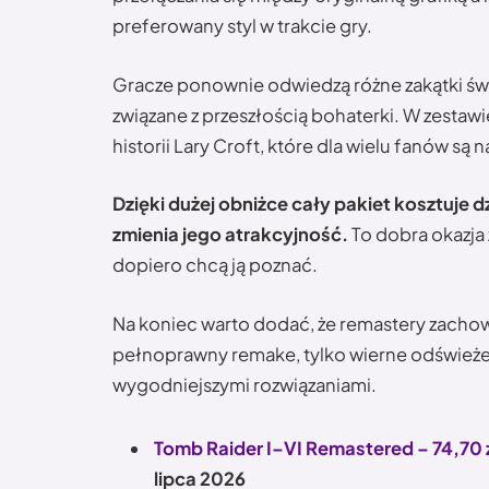
preferowany styl w trakcie gry.
Gracze ponownie odwiedzą różne zakątki świat
związane z przeszłością bohaterki. W zestawi
historii Lary Croft, które dla wielu fanów są 
Dzięki dużej obniżce cały pakiet kosztuje 
zmienia jego atrakcyjność.
To dobra okazja 
dopiero chcą ją poznać.
Na koniec warto dodać, że remastery zachowu
pełnoprawny remake, tylko wierne odświeże
wygodniejszymi rozwiązaniami.
Tomb Raider I–VI Remastered – 74,70 zł
lipca 2026