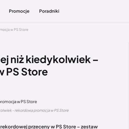
Promocje
Poradniki
omocja w PS Store
iej niż kiedykolwiek –
 PS Store
dykolwiek - rekordowa promocja w PS Store
 rekordowej przeceny w PS Store – zestaw