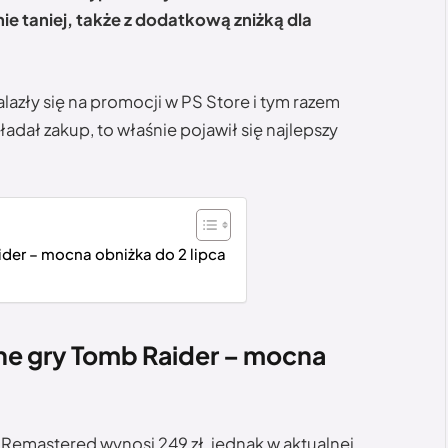
e taniej, także z dodatkową zniżką dla
azły się na promocji w PS Store i tym razem
adał zakup, to właśnie pojawił się najlepszy
aider – mocna obniżka do 2 lipca
czne gry Tomb Raider – mocna
Remastered wynosi 249 zł, jednak w aktualnej