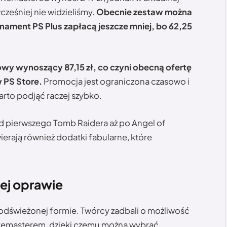
ześniej nie widzieliśmy.
Obecnie zestaw można
onament PS Plus zapłacą jeszcze mniej, bo 62,25
owy wynoszący 87,15 zł, co czyni obecną ofertę
w PS Store.
Promocja jest ograniczona czasowo i
arto podjąć raczej szybko.
od pierwszego Tomb Raidera aż po Angel of
ierają również dodatki fabularne, które
ej oprawie
 odświeżonej formie. Twórcy zadbali o możliwość
 a remasterem, dzięki czemu można wybrać