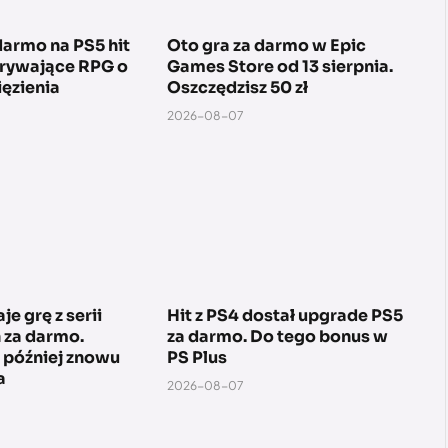
armo na PS5 hit
Oto gra za darmo w Epic
orywające RPG o
Games Store od 13 sierpnia.
ięzienia
Oszczędzisz 50 zł
2026-08-07
je grę z serii
Hit z PS4 dostał upgrade PS5
 za darmo.
za darmo. Do tego bonus w
, później znowu
PS Plus
a
2026-08-07