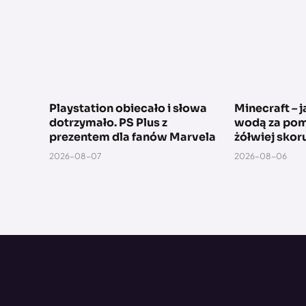
Playstation obiecało i słowa
Minecraft – 
dotrzymało. PS Plus z
wodą za pom
prezentem dla fanów Marvela
żółwiej skor
2026-08-07
2026-08-06