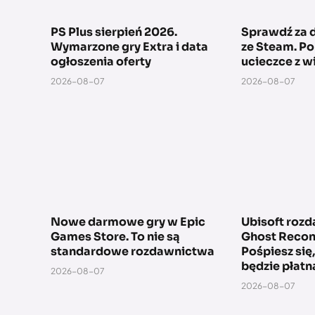
PS Plus sierpień 2026.
Sprawdź za d
Wymarzone gry Extra i data
ze Steam. P
ogłoszenia oferty
ucieczce z w
2026-08-07
2026-08-07
Nowe darmowe gry w Epic
Ubisoft rozda
Games Store. To nie są
Ghost Recon
standardowe rozdawnictwa
Pośpiesz się
będzie płatn
2026-08-07
2026-08-07