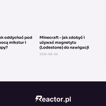
jak oddychać pod
Minecraft – jak zdobyć i
ocą mikstur i
używać magnetytu
upy?
(Lodestone) do nawigacji
2026-08-06