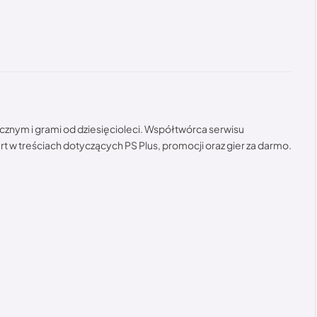
cznym i grami od dziesięcioleci. Współtwórca serwisu
t w treściach dotyczących PS Plus, promocji oraz gier za darmo.