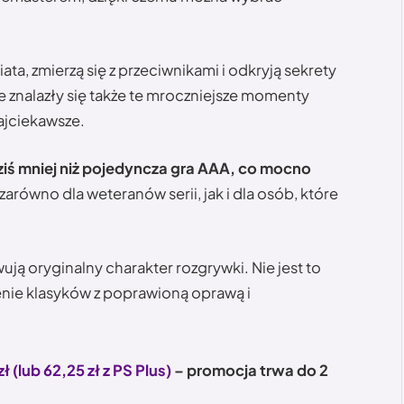
a, zmierzą się z przeciwnikami i odkryją sekrety
e znalazły się także te mroczniejsze momenty
najciekawsze.
dziś mniej niż pojedyncza gra AAA, co mocno
zarówno dla weteranów serii, jak i dla osób, które
ją oryginalny charakter rozgrywki. Nie jest to
nie klasyków z poprawioną oprawą i
 (lub 62,25 zł z PS Plus)
– promocja trwa do 2