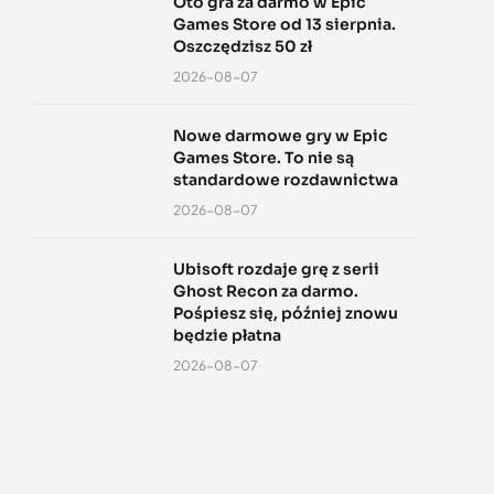
Oto gra za darmo w Epic
Games Store od 13 sierpnia.
Oszczędzisz 50 zł
2026-08-07
Nowe darmowe gry w Epic
Games Store. To nie są
standardowe rozdawnictwa
2026-08-07
Ubisoft rozdaje grę z serii
Ghost Recon za darmo.
Pośpiesz się, później znowu
będzie płatna
2026-08-07