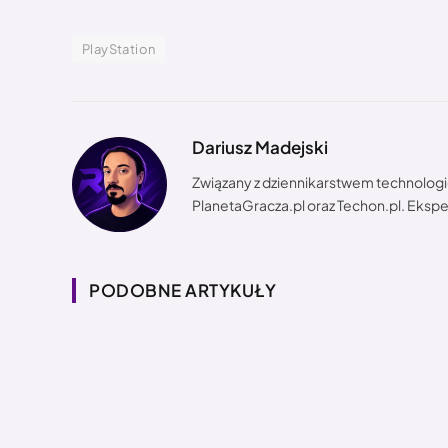
PlayStation
Dariusz Madejski
Związany z dziennikarstwem technologi
PlanetaGracza.pl oraz Techon.pl. Eksper
PODOBNE ARTYKUŁY