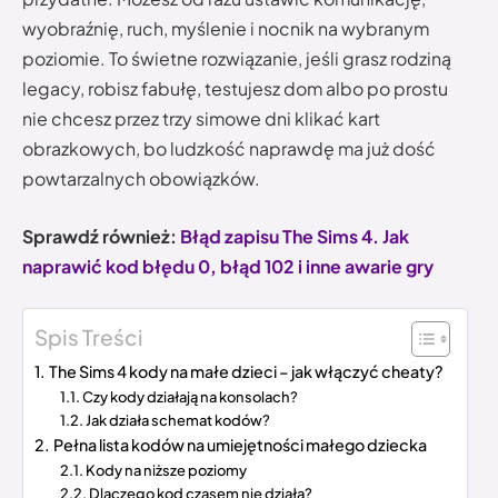
wyobraźnię, ruch, myślenie i nocnik na wybranym
poziomie. To świetne rozwiązanie, jeśli grasz rodziną
legacy, robisz fabułę, testujesz dom albo po prostu
nie chcesz przez trzy simowe dni klikać kart
obrazkowych, bo ludzkość naprawdę ma już dość
powtarzalnych obowiązków.
Sprawdź również:
Błąd zapisu The Sims 4. Jak
naprawić kod błędu 0, błąd 102 i inne awarie gry
Spis Treści
The Sims 4 kody na małe dzieci – jak włączyć cheaty?
Czy kody działają na konsolach?
Jak działa schemat kodów?
Pełna lista kodów na umiejętności małego dziecka
Kody na niższe poziomy
Dlaczego kod czasem nie działa?