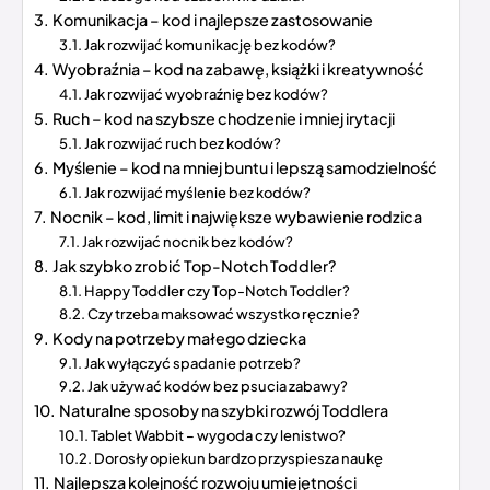
Komunikacja – kod i najlepsze zastosowanie
Jak rozwijać komunikację bez kodów?
Wyobraźnia – kod na zabawę, książki i kreatywność
Jak rozwijać wyobraźnię bez kodów?
Ruch – kod na szybsze chodzenie i mniej irytacji
Jak rozwijać ruch bez kodów?
Myślenie – kod na mniej buntu i lepszą samodzielność
Jak rozwijać myślenie bez kodów?
Nocnik – kod, limit i największe wybawienie rodzica
Jak rozwijać nocnik bez kodów?
Jak szybko zrobić Top-Notch Toddler?
Happy Toddler czy Top-Notch Toddler?
Czy trzeba maksować wszystko ręcznie?
Kody na potrzeby małego dziecka
Jak wyłączyć spadanie potrzeb?
Jak używać kodów bez psucia zabawy?
Naturalne sposoby na szybki rozwój Toddlera
Tablet Wabbit – wygoda czy lenistwo?
Dorosły opiekun bardzo przyspiesza naukę
Najlepsza kolejność rozwoju umiejętności