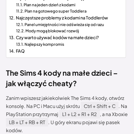
Plan na jeden dzień z kodami
Plan na gotowego super Toddlera
Najczęstsze problemy z kodami na Toddlerów
Panel umiejętności nie odświeża się od razu
Mody mogą blokować rozwój
Czy warto używać kodów na małe dzieci?
Najlepszy kompromis
FAQ
The Sims 4 kody na małe dzieci –
jak włączyć cheaty?
Zanim wpiszesz jakiekolwiek The Sims 4 kody, otwórz
konsolę. Na PC i Macu użyj skrótu
Ctrl + Shift + C
. Na
PlayStation przytrzymaj
L1 + L2 + R1 + R2
, a na Xboxie
LB + LT + RB + RT
. U góry ekranu pojawi się pasek
kodów.