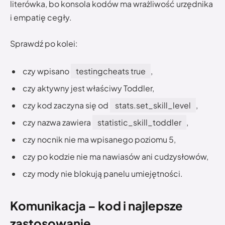
literówka, bo konsola kodów ma wrażliwość urzędnika
i empatię cegły.
Sprawdź po kolei:
czy wpisano
testingcheats true
,
czy aktywny jest właściwy Toddler,
czy kod zaczyna się od
stats.set_skill_level
,
czy nazwa zawiera
statistic_skill_toddler
,
czy nocnik nie ma wpisanego poziomu 5,
czy po kodzie nie ma nawiasów ani cudzysłowów,
czy mody nie blokują panelu umiejętności.
Komunikacja – kod i najlepsze
zastosowanie