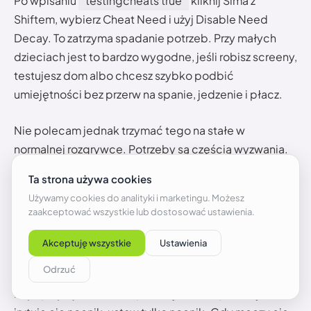
Po wpisaniu
testingcheats true
kliknij Sima z
Shiftem, wybierz Cheat Need i użyj Disable Need
Decay. To zatrzyma spadanie potrzeb. Przy małych
dzieciach jest to bardzo wygodne, jeśli robisz screeny,
testujesz dom albo chcesz szybko podbić
umiejętności bez przerw na spanie, jedzenie i płacz.
Nie polecam jednak trzymać tego na stałe w
normalnej rozgrywce. Potrzeby są częścią wyzwania.
Bez nich Toddler zmienia się w mały dekoracyjny
obiekt z chodzeniem. Wygodny, ale trochę martwy
gameplayowo. A The Sims 4 i tak ma wystarczająco
dużo martwych spojrzeń przy stole.
Jak używać kodów bez psucia zabawy?
Najlepiej wybrać, co naprawdę chcesz pominąć. Jeśli