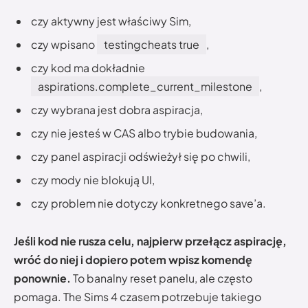
czy aktywny jest właściwy Sim,
czy wpisano
testingcheats true
,
czy kod ma dokładnie
aspirations.complete_current_milestone
,
czy wybrana jest dobra aspiracja,
czy nie jesteś w CAS albo trybie budowania,
czy panel aspiracji odświeżył się po chwili,
czy mody nie blokują UI,
czy problem nie dotyczy konkretnego save’a.
Jeśli kod nie rusza celu, najpierw przełącz aspirację,
wróć do niej i dopiero potem wpisz komendę
ponownie.
To banalny reset panelu, ale często
pomaga. The Sims 4 czasem potrzebuje takiego