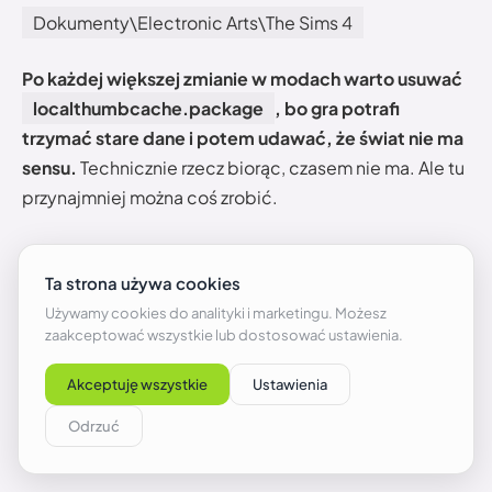
Dokumenty\Electronic Arts\The Sims 4
Po każdej większej zmianie w modach warto usuwać
localthumbcache.package
, bo gra potrafi
trzymać stare dane i potem udawać, że świat nie ma
sensu.
Technicznie rzecz biorąc, czasem nie ma. Ale tu
przynajmniej można coś zrobić.
Test 50/50 przy aspiracjach
Jeżeli problem pojawia się tylko z modami, użyj
metody 50/50. Podziel folder Mods na pół. Jedną
połowę wrzuć do gry, drugą odłóż na pulpit. Usuń
cache, uruchom grę i sprawdź aspirację. Jeśli problem
wraca, winny jest w tej połowie. Jeśli nie, szukaj w
drugiej.