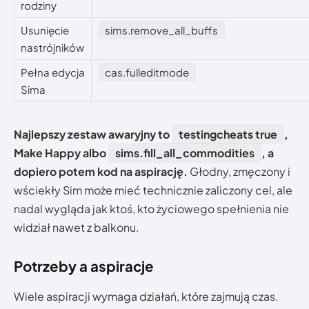
rodziny
Usunięcie
sims.remove_all_buffs
nastrójników
Pełna edycja
cas.fulleditmode
Sima
Najlepszy zestaw awaryjny to
testingcheats true
,
Make Happy albo
sims.fill_all_commodities
, a
dopiero potem kod na aspirację.
Głodny, zmęczony i
wściekły Sim może mieć technicznie zaliczony cel, ale
nadal wygląda jak ktoś, kto życiowego spełnienia nie
widział nawet z balkonu.
Potrzeby a aspiracje
Wiele aspiracji wymaga działań, które zajmują czas.