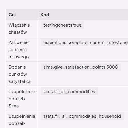
Cel
Kod
Włączenie
testingcheats true
cheatów
Zaliczenie
aspirations.complete_current_milestone
kamienia
milowego
Dodanie
sims.give_satisfaction_points 5000
punktów
satysfakcji
Uzupełnienie
sims.fill_all_commodities
potrzeb
Sima
Uzupełnienie
stats.fill_all_commodities_household
potrzeb