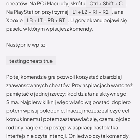
cheatów. Na PC i Macu użyj skrótu
Ctrl + Shift + C
.
Na PlayStation przytrzymaj
L1 + L2 + R1 + R2
, a na
Xboxie
LB + LT + RB + RT
. U góry ekranu pojawi się
pasek, w którym wpisujesz komendy.
Następnie wpisz:
testingcheats true
Po tej komendzie gra pozwoli korzystać z bardziej
zaawansowanych cheatów. Przy aspiracjach warto też
pamiętać o jednej rzeczy: kod działa na aktywnego
Sima. Najpierw kliknij więc właściwą postać, dopiero
potem wpisuj polecenie. Inaczej możesz zaliczyć cel
komuś innemu i potem zastanawiać się, czemu ojciec
rodziny nagle robi postęp w aspiracji nastolatka.
Interfejs nie czyta intencji. On ledwo czyta komendy.