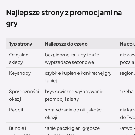
Najlepsze strony z promocjami na
gry
Typ strony
Najlepsze do czego
Na co
Oficjalne
bezpieczne zakupy i duże
nie za
sklepy
wyprzedaże sezonowe
poza a
Keyshopy
szybkie kupienie konkretnej gry
region,
taniej
Społeczności
błyskawiczne wyłapywanie
trzeba
okazji
promocji i alerty
Reddit
sprawdzanie opinii i jakości
nie ka
okazji
do Two
Bundle i
tanie paczki gier i głębsze
łatwo 