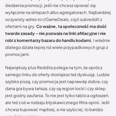
śledzenia promocji, jeśli nie chcesz opierać się
wyłącznie na sklepach albo agregatorach. Najbardziej
oczywisty adres to r/GameDeals, czyli subreddit z
ofertami na gry.
Co ważne, ta społeczność ma dość
twarde zasady – nie pozwala na linki afiliacyjne i nie
robi z komentarzy bazaru do handlu kodami.
I właśnie
dlatego działa lepiej niż wiele przypadkowych grup z
promocjami.
Największy plus Reddita polega na tym, że oprócz
samego linku do oferty dostajesz też dyskusję. Ludzie
szybko piszą, czy promocja jest naprawdę dobra, czy
dana gra bywa tańsza, czy są region locki i czy sklep
jest godny zaufania. To nie jest tylko tablica ogłoszeń,
ale też coś w rodzaju błyskawicznego filtra opinii. Jeśli
chcesz kupować mądrzej, a nie szybciej, to bardzo