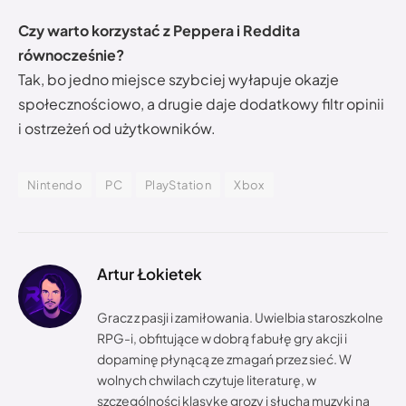
Czy warto korzystać z Peppera i Reddita
równocześnie?
Tak, bo jedno miejsce szybciej wyłapuje okazje
społecznościowo, a drugie daje dodatkowy filtr opinii
i ostrzeżeń od użytkowników.
Nintendo
PC
PlayStation
Xbox
Artur Łokietek
Gracz z pasji i zamiłowania. Uwielbia staroszkolne
RPG-i, obfitujące w dobrą fabułę gry akcji i
dopaminę płynącą ze zmagań przez sieć. W
wolnych chwilach czytuje literaturę, w
szczególności klasykę grozy i słucha muzyki na