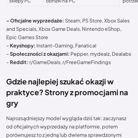
sklepy PC
obniżki na PC
potrze
– Oficjalne wyprzedaże:
Steam, PS Store, Xbox Sales
and Specials, Xbox Game Deals, Nintendo eShop,
Epic Games Store
–
Keyshopy:
Instant-Gaming, Fanatical
–
Społeczności z okazjami:
Pepper, mydealz, Dealabs
–
Reddit:
r/GameDeals, r/FreeGameFindings
Gdzie najlepiej szukać okazji w
praktyce? Strony z promocjami na
gry
Najrozsądniejszy model wygląda dziś tak: zaczynasz
od oficjalnych wyprzedaży na platformie, potem
porównujesz to z jedną lub dwiema sprawdzonymi