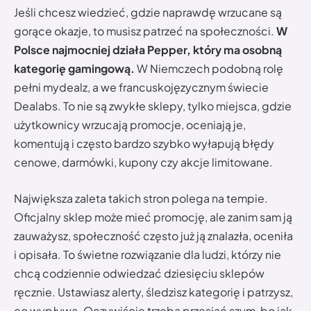
Jeśli chcesz wiedzieć, gdzie naprawdę wrzucane są
gorące okazje, to musisz patrzeć na społeczności.
W
Polsce najmocniej działa Pepper, który ma osobną
kategorię gamingową.
W Niemczech podobną rolę
pełni mydealz, a we francuskojęzycznym świecie
Dealabs. To nie są zwykłe sklepy, tylko miejsca, gdzie
użytkownicy wrzucają promocje, oceniają je,
komentują i często bardzo szybko wyłapują błędy
cenowe, darmówki, kupony czy akcje limitowane.
Największa zaleta takich stron polega na tempie.
Oficjalny sklep może mieć promocję, ale zanim sam ją
zauważysz, społeczność często już ją znalazła, oceniła
i opisała. To świetne rozwiązanie dla ludzi, którzy nie
chcą codziennie odwiedzać dziesięciu sklepów
ręcznie. Ustawiasz alerty, śledzisz kategorię i patrzysz,
co wypływa. Oczywiście trzeba przesiać szum, bo jak