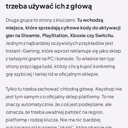
trzeba używać ich z głową
Druga grupa to strony z kluczami.
Tu wchodzą
miejsca, które sprzedają cyfrowe kody do aktywacji
gier na Steamie, PlayStation, Xboxie czy Switchu.
Jednym z najbardziej oczywistych przykładów jest
Instant-Gaming, które wprost reklamuje się jako sklep
z tańszymi grami na PC i konsole. To właśnie ten typ
strony przyciąga ludzi, którzy chcą kupić konkretną
grę szybciej i taniej niż w oficjalnym sklepie.
Tylko tu trzeba zachować chłodną głowę. Keyshop nie
jest tym samym co oficjalny sklep platformy. To nie
znaczy automatycznie, że coś jest podejrzane, ale
oznacza, że trzeba uważniej patrzeć na region,
platformę i rodzaj klucza. Nie ma nic bardziej
irytującego niż kupienie “okazji”, która okazuje się