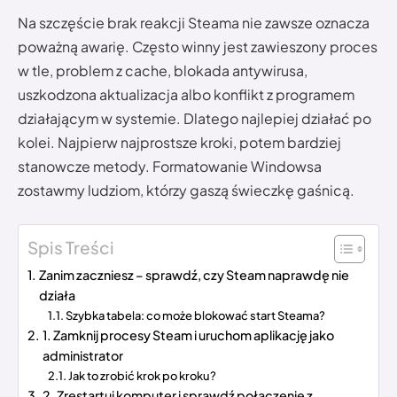
Na szczęście brak reakcji Steama nie zawsze oznacza
poważną awarię. Często winny jest zawieszony proces
w tle, problem z cache, blokada antywirusa,
uszkodzona aktualizacja albo konflikt z programem
działającym w systemie. Dlatego najlepiej działać po
kolei. Najpierw najprostsze kroki, potem bardziej
stanowcze metody. Formatowanie Windowsa
zostawmy ludziom, którzy gaszą świeczkę gaśnicą.
Spis Treści
Zanim zaczniesz – sprawdź, czy Steam naprawdę nie
działa
Szybka tabela: co może blokować start Steama?
1. Zamknij procesy Steam i uruchom aplikację jako
administrator
Jak to zrobić krok po kroku?
2. Zrestartuj komputer i sprawdź połączenie z