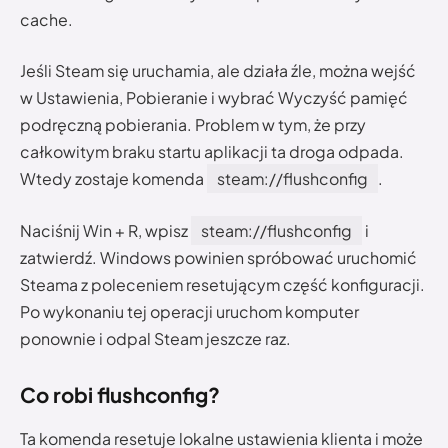
cache.
Jeśli Steam się uruchamia, ale działa źle, można wejść
w Ustawienia, Pobieranie i wybrać Wyczyść pamięć
podręczną pobierania. Problem w tym, że przy
całkowitym braku startu aplikacji ta droga odpada.
Wtedy zostaje komenda
steam://flushconfig
.
Naciśnij Win + R, wpisz
steam://flushconfig
i
zatwierdź. Windows powinien spróbować uruchomić
Steama z poleceniem resetującym część konfiguracji.
Po wykonaniu tej operacji uruchom komputer
ponownie i odpal Steam jeszcze raz.
Co robi flushconfig?
Ta komenda resetuje lokalne ustawienia klienta i może