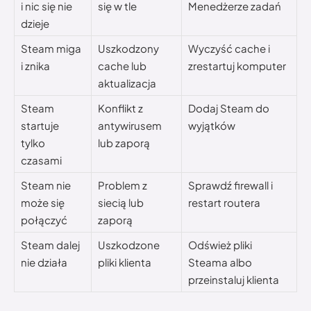
i nic się nie
się w tle
Menedżerze zadań
dzieje
Steam miga
Uszkodzony
Wyczyść cache i
i znika
cache lub
zrestartuj komputer
aktualizacja
Steam
Konflikt z
Dodaj Steam do
startuje
antywirusem
wyjątków
tylko
lub zaporą
czasami
Steam nie
Problem z
Sprawdź firewall i
może się
siecią lub
restart routera
połączyć
zaporą
Steam dalej
Uszkodzone
Odśwież pliki
nie działa
pliki klienta
Steama albo
przeinstaluj klienta