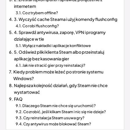
internetem
Co z trybem offline?
3. Wyczyść cache Steama i użyj komendy flushconfig
Co robi flushconfig?
4. Sprawdź antywirusa, zaporę, VPN i programy
działające w tle
Wyłącz nakładki i aplikacje konfliktowe
5. Odśwież pliki klienta Steam albo przeinstaluj
aplikację bez kasowania gier
Jak nie stracić gier przy reinstalacji?
Kiedy problem może leżeć po stronie systemu
Windows?
Najlepsza kolejność działań, gdy Steam nie chce
wystartować
FAQ
Dlaczego Steam nie chce się uruchomić?
Co zrobić, jeśli klikam Steam i nic się nie dzieje?
Czy reinstalacja Steam usuwa gry?
Czy antywirus może blokować Steam?