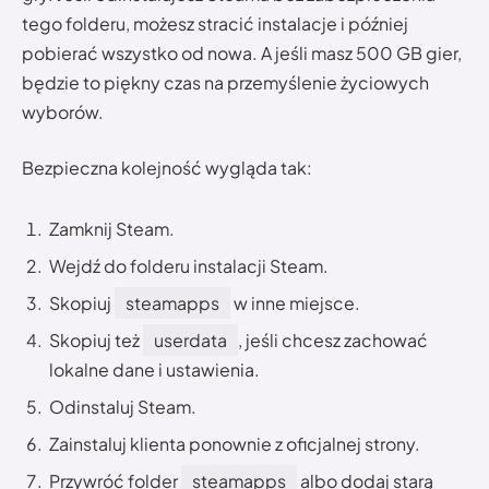
tego folderu, możesz stracić instalacje i później
pobierać wszystko od nowa. A jeśli masz 500 GB gier,
będzie to piękny czas na przemyślenie życiowych
wyborów.
Bezpieczna kolejność wygląda tak:
Zamknij Steam.
Wejdź do folderu instalacji Steam.
Skopiuj
steamapps
w inne miejsce.
Skopiuj też
userdata
, jeśli chcesz zachować
lokalne dane i ustawienia.
Odinstaluj Steam.
Zainstaluj klienta ponownie z oficjalnej strony.
Przywróć folder
steamapps
albo dodaj starą