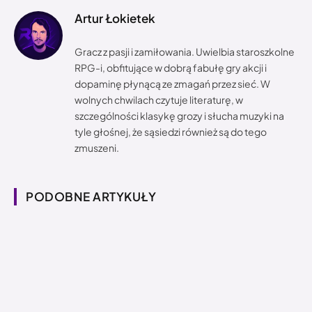
Artur Łokietek
Gracz z pasji i zamiłowania. Uwielbia staroszkolne
RPG-i, obfitujące w dobrą fabułę gry akcji i
dopaminę płynącą ze zmagań przez sieć. W
wolnych chwilach czytuje literaturę, w
szczególności klasykę grozy i słucha muzyki na
tyle głośnej, że sąsiedzi również są do tego
zmuszeni.
PODOBNE ARTYKUŁY