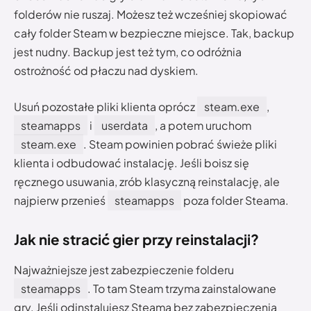
folderów nie ruszaj. Możesz też wcześniej skopiować
cały folder Steam w bezpieczne miejsce. Tak, backup
jest nudny. Backup jest też tym, co odróżnia
ostrożność od płaczu nad dyskiem.
Usuń pozostałe pliki klienta oprócz
steam.exe
,
steamapps
i
userdata
, a potem uruchom
steam.exe
. Steam powinien pobrać świeże pliki
klienta i odbudować instalację. Jeśli boisz się
ręcznego usuwania, zrób klasyczną reinstalację, ale
najpierw przenieś
steamapps
poza folder Steama.
Jak nie stracić gier przy reinstalacji?
Najważniejsze jest zabezpieczenie folderu
steamapps
. To tam Steam trzyma zainstalowane
gry. Jeśli odinstalujesz Steama bez zabezpieczenia