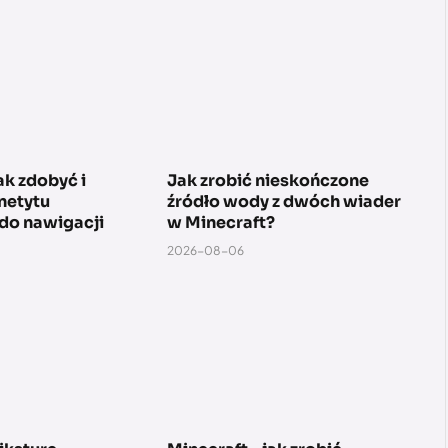
ak zdobyć i
Jak zrobić nieskończone
netytu
źródło wody z dwóch wiader
do nawigacji
w Minecraft?
2026-08-06