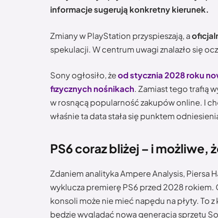
informacje sugerują konkretny kierunek.
Zmiany w PlayStation przyspieszają, a
oficjal
spekulacji. W centrum uwagi znalazło się oc
Sony ogłosiło, że
od stycznia 2028 roku n
fizycznych nośnikach
. Zamiast tego trafią 
w rosnącą popularność zakupów online. I ch
właśnie ta data stała się punktem odniesieni
PS6 coraz bliżej – i możliwe,
Zdaniem analityka Ampere Analysis, Piersa H
wyklucza premierę PS6 przed 2028 rokiem. 
konsoli może nie mieć napędu na płyty. To z 
będzie wyglądać nowa generacja sprzętu So