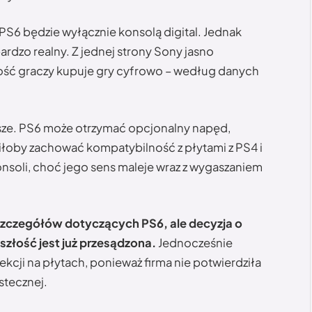
 PS6 będzie wyłącznie konsolą digital. Jednak
bardzo realny. Z jednej strony Sony jasno
kszość graczy kupuje gry cyfrowo – według danych
usze. PS6 może otrzymać opcjonalny napęd,
łoby zachować kompatybilność z płytami z PS4 i
konsoli, choć jego sens maleje wraz z wygaszaniem
szczegółów dotyczących PS6, ale decyzja o
szłość jest już przesądzona.
Jednocześnie
olekcji na płytach, ponieważ firma nie potwierdziła
stecznej.