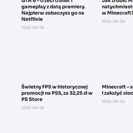
GTA 6 – trzeci trailer i
Jak zrobić M
gameplay z datą premiery.
natychmiast
Najpierw zobaczysz go na
w Minecraft
Netflixie
2026-08-06
2026-08-06
Świetny FPS w historycznej
Minecraft – 
promocji na PS5, za 32,25 zł w
i założyć sio
PS Store
2026-08-06
2026-08-06