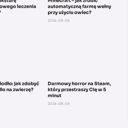
iksturę
Minecraft – jak zrobić
owego leczenia
automatyczną farmę wełny
?
przy użyciu owiec?
2026-08-06
siodło: jak zdobyć
Darmowy horror na Steam,
dło na zwierzę?
który przestraszy Cię w 5
minut
2026-08-06