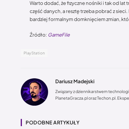
Warto dodać, że fizyczne nośniki i tak od lat 
część danych, a resztę trzeba pobrać z sieci
bardziej formalnym domknięciem zmian, któ
Źródło:
GameFile
PlayStation
Dariusz Madejski
Związany z dziennikarstwem technologi
PlanetaGracza.pl oraz Techon.pl. Eksper
PODOBNE ARTYKUŁY