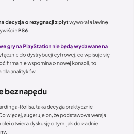
na decyzja o rezygnacji z płyt
wywołała lawinę
zywiście
PS6
.
owe gry na PlayStation nie będą wydawane na
wyłącznie do dystrybucji cyfrowej, co wpisuje się
oć firma nie wspomina o nowej konsoli, to
a dla analityków.
 że bez napędu
ardinga-Rollsa, taka decyzja praktycznie
Co więcej, sugeruje on, że podstawowa wersja
kolei otwiera dyskusję o tym, jak dokładnie
ny.