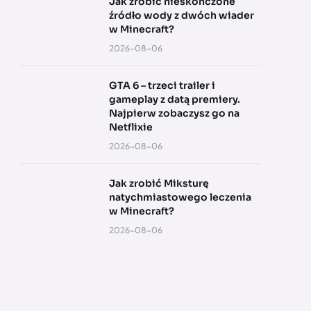
Jak zrobić nieskończone
źródło wody z dwóch wiader
w Minecraft?
2026-08-06
GTA 6 – trzeci trailer i
gameplay z datą premiery.
Najpierw zobaczysz go na
Netflixie
2026-08-06
Jak zrobić Miksturę
natychmiastowego leczenia
w Minecraft?
2026-08-06