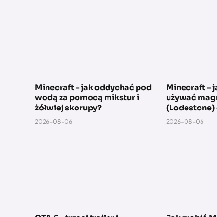
Minecraft – jak oddychać pod
Minecraft – j
wodą za pomocą mikstur i
używać mag
żółwiej skorupy?
(Lodestone) 
2026-08-06
2026-08-06