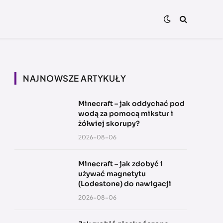
NAJNOWSZE ARTYKUŁY
Minecraft – jak oddychać pod
wodą za pomocą mikstur i
żółwiej skorupy?
2026-08-06
Minecraft – jak zdobyć i
używać magnetytu
(Lodestone) do nawigacji
2026-08-06