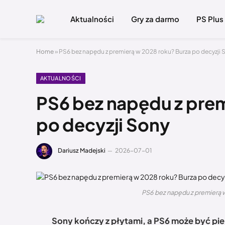
Aktualności
Gry za darmo
PS Plus
Home
»
PS6 bez napędu z premierą w 2028 roku? Burza po decyzji 
AKTUALNOŚCI
PS6 bez napędu z prem
po decyzji Sony
Dariusz Madejski
2026-07-01
PS6 bez napędu z premierą w
Sony kończy z płytami, a PS6 może być pi