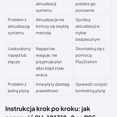
aktualizacji
pobierz go
systemu
ponownie
Problem z
Aktualizacja nie
Spróbuj
aktualizacją
kończy się zwykłą
aktualizacji w
systemu
metodą
trybie
bezpiecznym
Uszkodzony
Napęd nie
Skontaktuj się z
napęd lub
reaguje, nie
pomocą
złącze
przyjmuje płyt
PlayStation
albo błąd stale
wraca
Problem z
Inne płyty działają
Sprawdź i oczyść
jedną płytą
prawidłowo
konkretną płytę
Instrukcja krok po kroku: jak