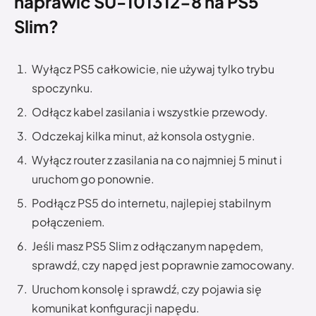
naprawić SU-101312-8 na PS5
Slim?
Wyłącz PS5 całkowicie, nie używaj tylko trybu
spoczynku.
Odłącz kabel zasilania i wszystkie przewody.
Odczekaj kilka minut, aż konsola ostygnie.
Wyłącz router z zasilania na co najmniej 5 minut i
uruchom go ponownie.
Podłącz PS5 do internetu, najlepiej stabilnym
połączeniem.
Jeśli masz PS5 Slim z odłączanym napędem,
sprawdź, czy napęd jest poprawnie zamocowany.
Uruchom konsolę i sprawdź, czy pojawia się
komunikat konfiguracji napędu.