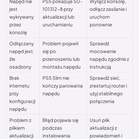
Napęd nie
PS5 pokazuje SU-
Wyłącz konsolę,
jest
101312-8 przy
odłącz zasilanie i
wykrywany
aktualizacji lub
uruchom
przez
uruchamianiu
ponownie
konsolę
Odłączany
Problem pojawił
Sprawdź
napęd jest
się po
mocowanie
źle
przenoszeniu lub
napędu zgodnie z
osadzony
montażu napędu
instrukcją
Brak
PS5 Slim nie
Sprawdź sieć,
internetu
kończy parowania
zrestartuj router i
przy
napędu
użyj stabilnego
konfiguracji
połączenia
napędu
Problem z
Błąd pojawia się
Usuń plik
plikiem
podczas
aktualizacji z
aktualizacji
instalowania
powiadomień i