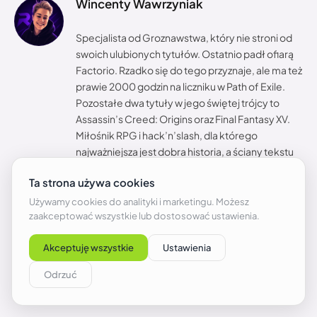
Wincenty Wawrzyniak
Specjalista od Groznawstwa, który nie stroni od
swoich ulubionych tytułów. Ostatnio padł ofiarą
Factorio. Rzadko się do tego przyznaje, ale ma też
prawie 2000 godzin na liczniku w Path of Exile.
Pozostałe dwa tytuły w jego świętej trójcy to
Assassin’s Creed: Origins oraz Final Fantasy XV.
Miłośnik RPG i hack’n’slash, dla którego
najważniejsza jest dobra historia, a ściany tekstu
są plusem. Po godzinach pisze do szuflady, pije
niepokojąco duże ilości kawy i często wraca do
swoich ulubionych seriali (o Hannibalu
prawdopodobnie gadałby nawet w trumnie).
PODOBNE ARTYKUŁY