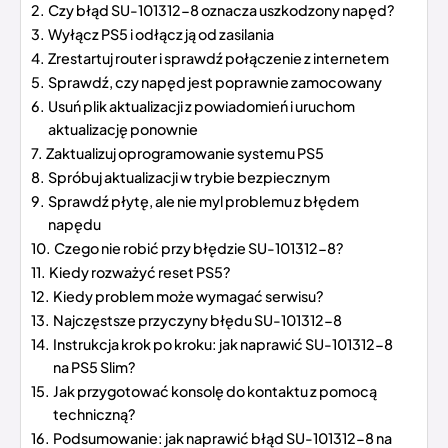
Czy błąd SU-101312-8 oznacza uszkodzony napęd?
Wyłącz PS5 i odłącz ją od zasilania
Zrestartuj router i sprawdź połączenie z internetem
Sprawdź, czy napęd jest poprawnie zamocowany
Usuń plik aktualizacji z powiadomień i uruchom
aktualizację ponownie
Zaktualizuj oprogramowanie systemu PS5
Spróbuj aktualizacji w trybie bezpiecznym
Sprawdź płytę, ale nie myl problemu z błędem
napędu
Czego nie robić przy błędzie SU-101312-8?
Kiedy rozważyć reset PS5?
Kiedy problem może wymagać serwisu?
Najczęstsze przyczyny błędu SU-101312-8
Instrukcja krok po kroku: jak naprawić SU-101312-8
na PS5 Slim?
Jak przygotować konsolę do kontaktu z pomocą
techniczną?
Podsumowanie: jak naprawić błąd SU-101312-8 na