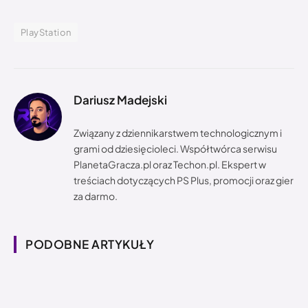
PlayStation
Dariusz Madejski
Związany z dziennikarstwem technologicznym i
grami od dziesięcioleci. Współtwórca serwisu
PlanetaGracza.pl oraz Techon.pl. Ekspert w
treściach dotyczących PS Plus, promocji oraz gier
za darmo.
PODOBNE ARTYKUŁY