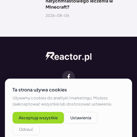
natychmiastowego leczenia w
Minecraft?
2026-08-06
Facebook
O NAS
KONTAKT
REDAKCJA
WSPÓŁPRACA
REKLAMA
REGULAMIN
POLITYKA PRYWATNOŚCI I COOKIES
Copyright © 2026 Reactor.pl. All rights reserved.