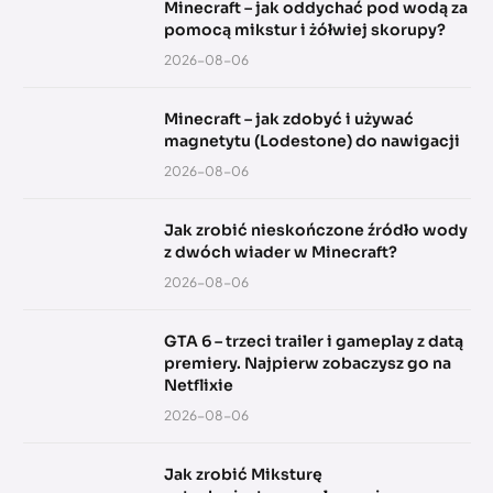
Minecraft – jak oddychać pod wodą za
pomocą mikstur i żółwiej skorupy?
2026-08-06
Minecraft – jak zdobyć i używać
magnetytu (Lodestone) do nawigacji
2026-08-06
Jak zrobić nieskończone źródło wody
z dwóch wiader w Minecraft?
2026-08-06
GTA 6 – trzeci trailer i gameplay z datą
premiery. Najpierw zobaczysz go na
Netflixie
2026-08-06
Jak zrobić Miksturę