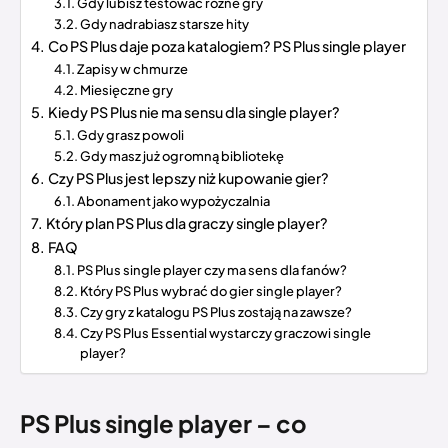
Gdy lubisz testować różne gry
Gdy nadrabiasz starsze hity
Co PS Plus daje poza katalogiem? PS Plus single player
Zapisy w chmurze
Miesięczne gry
Kiedy PS Plus nie ma sensu dla single player?
Gdy grasz powoli
Gdy masz już ogromną bibliotekę
Czy PS Plus jest lepszy niż kupowanie gier?
Abonament jako wypożyczalnia
Który plan PS Plus dla graczy single player?
FAQ
PS Plus single player czy ma sens dla fanów?
Który PS Plus wybrać do gier single player?
Czy gry z katalogu PS Plus zostają na zawsze?
Czy PS Plus Essential wystarczy graczowi single
player?
PS Plus single player
– co