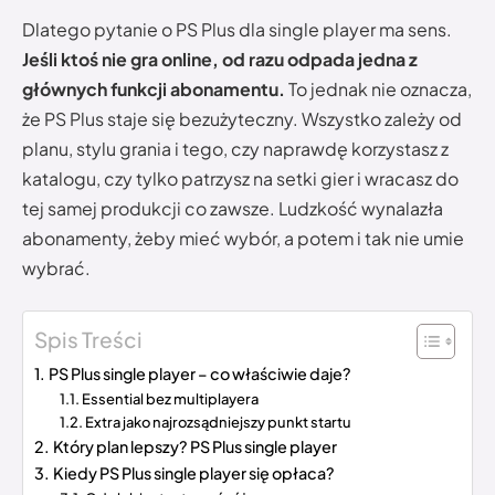
Dlatego pytanie o PS Plus dla single player ma sens.
Jeśli ktoś nie gra online, od razu odpada jedna z
głównych funkcji abonamentu.
To jednak nie oznacza,
że PS Plus staje się bezużyteczny. Wszystko zależy od
planu, stylu grania i tego, czy naprawdę korzystasz z
katalogu, czy tylko patrzysz na setki gier i wracasz do
tej samej produkcji co zawsze. Ludzkość wynalazła
abonamenty, żeby mieć wybór, a potem i tak nie umie
wybrać.
Spis Treści
PS Plus single player – co właściwie daje?
Essential bez multiplayera
Extra jako najrozsądniejszy punkt startu
Który plan lepszy? PS Plus single player
Kiedy PS Plus single player się opłaca?