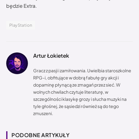
będzie Extra.
PlayStation
Artur Łokietek
Gracz z pasji i zamiłowania. Uwielbia staroszkolne
RPG-i, obfitujące w dobrą fabułę gry akcji i
dopaminę płynącą ze zmagań przez sieć. W
wolnych chwilach czytuje literaturę, w
szczególności klasykę grozy i słucha muzyki na
tyle głośnej, że sąsiedzi również są do tego
zmuszeni.
PODOBNE ARTYKUŁY