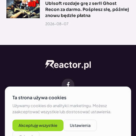
Ubisoft rozdaje grę z serii Ghost
Recon za darmo. Pośpiesz się, później
znowu będzie płatna
2026-08-07
Facebook
O NAS
KONTAKT
REDAKCJA
WSPÓŁPRACA
REKLAMA
REGULAMIN
POLITYKA PRYWATNOŚCI I COOKIES