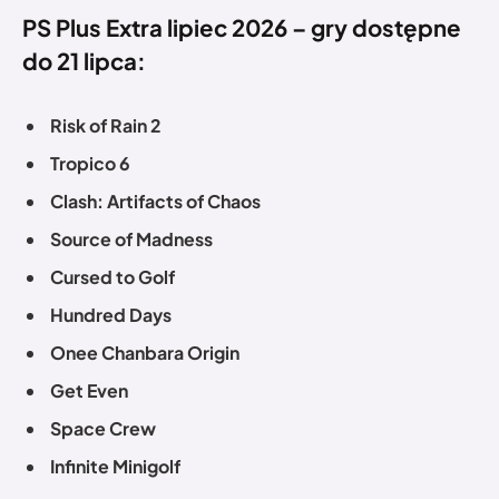
PS Plus Extra lipiec 2026 – gry dostępne
do 21 lipca:
Risk of Rain 2
Tropico 6
Clash: Artifacts of Chaos
Source of Madness
Cursed to Golf
Hundred Days
Onee Chanbara Origin
Get Even
Space Crew
Infinite Minigolf