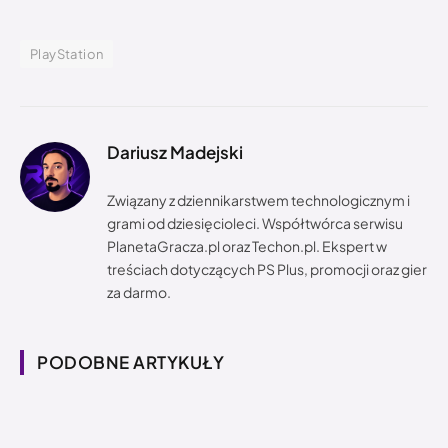
PlayStation
Dariusz Madejski
Związany z dziennikarstwem technologicznym i
grami od dziesięcioleci. Współtwórca serwisu
PlanetaGracza.pl oraz Techon.pl. Ekspert w
treściach dotyczących PS Plus, promocji oraz gier
za darmo.
PODOBNE ARTYKUŁY