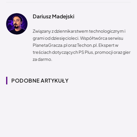
Dariusz Madejski
Związany z dziennikarstwem technologicznym i
grami od dziesięcioleci. Współtwórca serwisu
PlanetaGracza.pl oraz Techon.pl. Ekspert w
treściach dotyczących PS Plus, promocji oraz gier
za darmo.
PODOBNE ARTYKUŁY