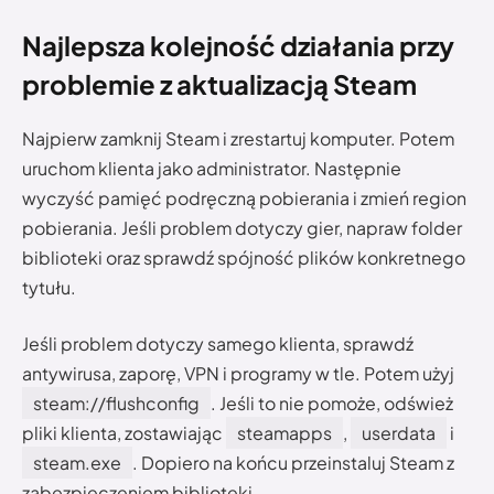
Najlepsza kolejność działania przy
problemie z aktualizacją Steam
Najpierw zamknij Steam i zrestartuj komputer. Potem
uruchom klienta jako administrator. Następnie
wyczyść pamięć podręczną pobierania i zmień region
pobierania. Jeśli problem dotyczy gier, napraw folder
biblioteki oraz sprawdź spójność plików konkretnego
tytułu.
Jeśli problem dotyczy samego klienta, sprawdź
antywirusa, zaporę, VPN i programy w tle. Potem użyj
steam://flushconfig
. Jeśli to nie pomoże, odśwież
pliki klienta, zostawiając
steamapps
,
userdata
i
steam.exe
. Dopiero na końcu przeinstaluj Steam z
zabezpieczeniem biblioteki.