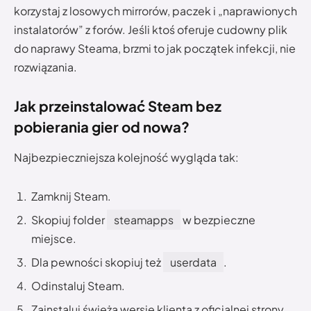
korzystaj z losowych mirrorów, paczek i „naprawionych
instalatorów” z forów. Jeśli ktoś oferuje cudowny plik
do naprawy Steama, brzmi to jak początek infekcji, nie
rozwiązania.
Jak przeinstalować Steam bez
pobierania gier od nowa?
Najbezpieczniejsza kolejność wygląda tak:
Zamknij Steam.
Skopiuj folder
steamapps
w bezpieczne
miejsce.
Dla pewności skopiuj też
userdata
.
Odinstaluj Steam.
Zainstaluj świeżą wersję klienta z oficjalnej strony.