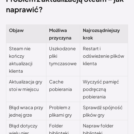
naprawić?
Objaw
Możliwa
Najrozsądniejszy
przyczyna
krok
Steam nie
Uszkodzone
Restart i
kończy
pliki
odświeżenie plików
aktualizacji
tymczasowe
klienta
klienta
Aktualizacja gry
Cache
Wyczyść pamięć
stoi w miejscu
pobierania
podręczną
pobierania
Błąd wraca przy
Problem z
Sprawdź spójność
jednej grze
plikami gry
plików gry
Błąd dotyczy
Folder
Napraw folder
wielu gier
biblioteki
biblioteki