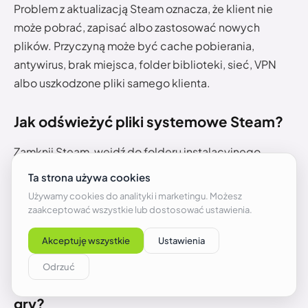
Problem z aktualizacją Steam oznacza, że klient nie
może pobrać, zapisać albo zastosować nowych
plików. Przyczyną może być cache pobierania,
antywirus, brak miejsca, folder biblioteki, sieć, VPN
albo uszkodzone pliki samego klienta.
Jak odświeżyć pliki systemowe Steam?
Zamknij Steam, wejdź do folderu instalacyjnego,
zostaw
steamapps
,
userdata
i
steam.exe
, a
pozostałe pliki klienta usuń. Potem uruchom
steam.exe
, żeby Steam pobrał świeże pliki klienta.
Przed tym krokiem warto zrobić kopię ważnych
folderów.
Czy odświeżenie plików Steam usuwa
gry?