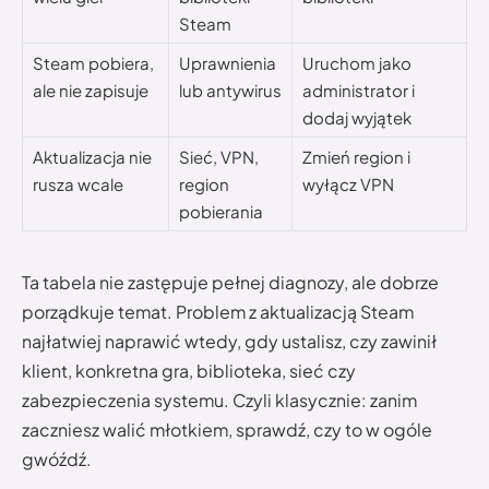
Steam
Steam pobiera,
Uprawnienia
Uruchom jako
ale nie zapisuje
lub antywirus
administrator i
dodaj wyjątek
Aktualizacja nie
Sieć, VPN,
Zmień region i
rusza wcale
region
wyłącz VPN
pobierania
Ta tabela nie zastępuje pełnej diagnozy, ale dobrze
porządkuje temat. Problem z aktualizacją Steam
najłatwiej naprawić wtedy, gdy ustalisz, czy zawinił
klient, konkretna gra, biblioteka, sieć czy
zabezpieczenia systemu. Czyli klasycznie: zanim
zaczniesz walić młotkiem, sprawdź, czy to w ogóle
gwóźdź.