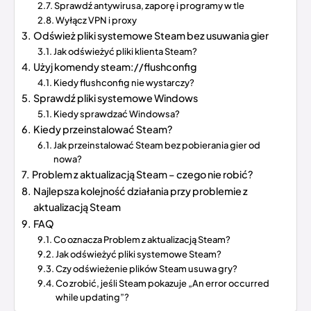
Sprawdź antywirusa, zaporę i programy w tle
Wyłącz VPN i proxy
Odśwież pliki systemowe Steam bez usuwania gier
Jak odświeżyć pliki klienta Steam?
Użyj komendy steam://flushconfig
Kiedy flushconfig nie wystarczy?
Sprawdź pliki systemowe Windows
Kiedy sprawdzać Windowsa?
Kiedy przeinstalować Steam?
Jak przeinstalować Steam bez pobierania gier od
nowa?
Problem z aktualizacją Steam – czego nie robić?
Najlepsza kolejność działania przy problemie z
aktualizacją Steam
FAQ
Co oznacza Problem z aktualizacją Steam?
Jak odświeżyć pliki systemowe Steam?
Czy odświeżenie plików Steam usuwa gry?
Co zrobić, jeśli Steam pokazuje „An error occurred
while updating”?