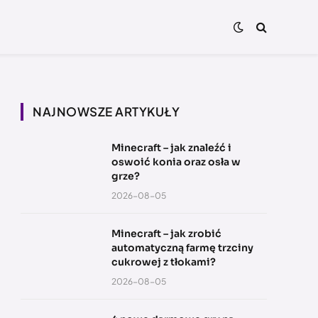
NAJNOWSZE ARTYKUŁY
Minecraft – jak znaleźć i
oswoić konia oraz osła w
grze?
2026-08-05
Minecraft – jak zrobić
automatyczną farmę trzciny
cukrowej z tłokami?
2026-08-05