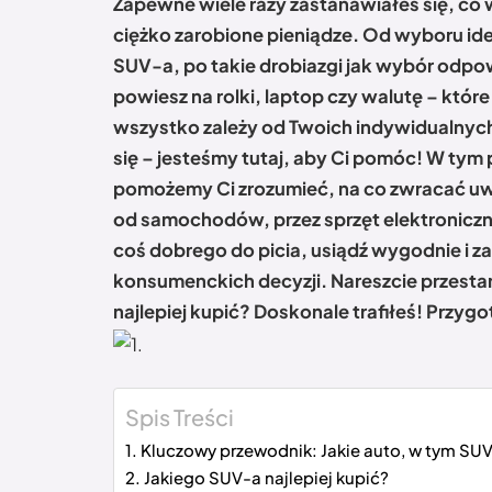
Zapewne wiele razy zastanawiałeś się, co
ciężko zarobione pieniądze. Od wyboru ide
SUV-a, po takie drobiazgi jak wybór odpow
powiesz na rolki, laptop czy walutę – któ
wszystko zależy od Twoich indywidualnych 
się – jesteśmy tutaj, aby Ci pomóc! W ty
pomożemy Ci zrozumieć, na co zwracać u
od samochodów, przez sprzęt elektroniczn
coś dobrego do picia, usiądź wygodnie i z
konsumenckich decyzji. Nareszcie przestani
najlepiej kupić? Doskonale trafiłeś! Przygo
Spis Treści
Kluczowy przewodnik: Jakie auto, w tym SUV,
Jakiego SUV-a najlepiej kupić?