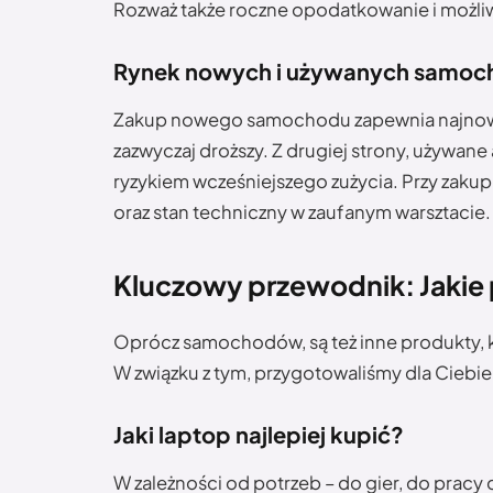
Rozważ także roczne opodatkowanie i możliw
Rynek nowych i używanych samo
Zakup nowego samochodu zapewnia najnowsze
zazwyczaj droższy. Z drugiej strony, używane
ryzykiem wcześniejszego zużycia. Przy zakup
oraz stan techniczny w zaufanym warsztacie.
Kluczowy przewodnik: Jakie 
Oprócz samochodów, są też inne produkty, kt
W związku z tym, przygotowaliśmy dla Ciebie
Jaki laptop najlepiej kupić?
W zależności od potrzeb – do gier, do pra