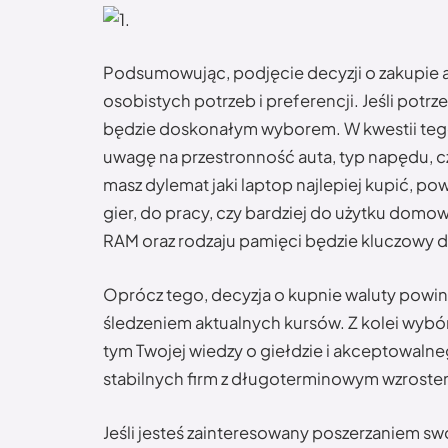
Podsumowując, podjęcie decyzji o zakupie 
osobistych potrzeb i preferencji. Jeśli pot
będzie doskonałym wyborem. W kwestii tego 
uwagę na przestronność auta, typ napędu, cz
masz dylemat jaki laptop najlepiej kupić, po
gier, do pracy, czy bardziej do użytku do
RAM oraz rodzaju pamięci będzie kluczowy dl
Oprócz tego, decyzja o kupnie waluty powi
śledzeniem aktualnych kursów. Z kolei wybór
tym Twojej wiedzy o giełdzie i akceptowaln
stabilnych firm z długoterminowym wzroste
Jeśli jesteś zainteresowany poszerzaniem s