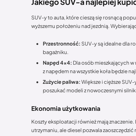
Jakiego SUV-a najlepiej kupi
SUV-y to auta, które cieszą się rosnącą popu
wyższemu położeniu nad jezdnią. Wybierają
Przestronność:
SUV-y są idealne dla rod
bagażniku.
Napęd 4×4:
Dla osób mieszkających w
z napędem na wszystkie koła będzie n
Zużycie paliwa:
Większe i cięższe SUV-
poszukać modeli z nowoczesnymi silnik
Ekonomia użytkowania
Koszty eksploatacji również mają znaczenie. 
utrzymaniu, ale diesel pozwala zaoszczędzić 