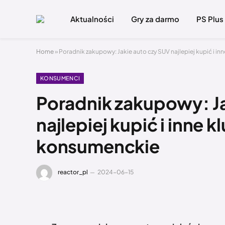
Aktualności
Gry za darmo
PS Plus
Home
»
Poradnik zakupowy: Jakie auto czy SUV najlepiej kupić i 
KONSUMENCI
Poradnik zakupowy: Ja
najlepiej kupić i inne
konsumenckie
reactor_pl
2024-06-15