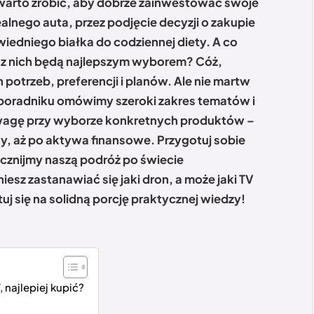
 warto zrobić, aby dobrze zainwestować swoje
alnego auta, przez podjęcie decyzji o zakupie
iedniego białka do codziennej diety. A co
re z nich będą najlepszym wyborem? Cóż,
potrzeb, preferencji i planów. Ale nie martw
m poradniku omówimy szeroki zakres tematów i
wagę przy wyborze konkretnych produktów –
y, aż po aktywa finansowe. Przygotuj sobie
acznijmy naszą podróż po świecie
esz zastanawiać się jaki dron, a może jaki TV
tuj się na solidną porcję praktycznej wiedzy!
 najlepiej kupić?