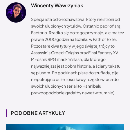
Wincenty Wawrzyniak
Specjalista od Groznawstwa, który nie stroni od
swoich ulubionych tytułów. Ostatnio padł ofiarą
Factorio. Rzadko się do tego przyznaje, ale ma też
prawie 2000 godzin na liczniku w Path of Exile.
Pozostałe dwa tytuły w jego świętej trójcy to
Assassin’s Creed: Origins oraz Final Fantasy XV.
Miłośnik RPG i hack’n’slash, dla którego
najważniejsza jest dobra historia, a ściany tekstu
są plusem. Po godzinach pisze do szuflady, pije
niepokojąco duże ilości kawy i często wraca do
swoich ulubionych seriali (o Hannibalu
prawdopodobnie gadałby nawet w trumnie).
PODOBNE ARTYKUŁY