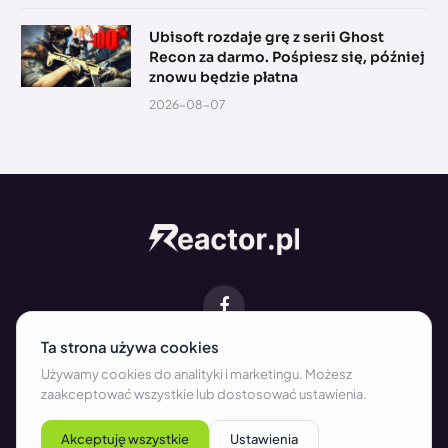
Ubisoft rozdaje grę z serii Ghost
Recon za darmo. Pośpiesz się, później
znowu będzie płatna
2026-08-07
Facebook
O NAS
KONTAKT
REDAKCJA
WSPÓŁPRACA
REKLAMA
REGULAMIN
POLITYKA PRYWATNOŚCI I COOKIES