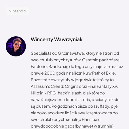
Nintendo
Wincenty Wawrzyniak
Specjalista od Groznawstwa, który nie stroni od
swoich ulubionych tytułów. Ostatnio padł ofiarą
Factorio. Rzadko się do tego przyznaje, ale ma też
prawie 2000 godzin na liczniku w Path of Exile.
Pozostałe dwa tytuły w jego świętej trójcy to
Assassin’s Creed: Origins oraz Final Fantasy XV.
Miłośnik RPG i hack’n’slash, dla którego
najważniejsza jest dobra historia, a ściany tekstu
są plusem. Po godzinach pisze do szuflady, pije
niepokojąco duże ilości kawy i często wraca do
swoich ulubionych seriali (o Hannibalu
prawdopodobnie gadałby nawet w trumnie).