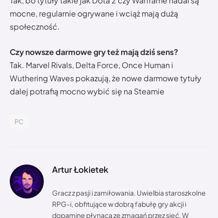
Tak, bo tytuły takie jak Dota 2 czy Warframe nadal są
mocne, regularnie ogrywane i wciąż mają dużą
społeczność.
Czy nowsze darmowe gry też mają dziś sens?
Tak. Marvel Rivals, Delta Force, Once Human i
Wuthering Waves pokazują, że nowe darmowe tytuły
dalej potrafią mocno wybić się na Steamie
PC
Artur Łokietek
Gracz z pasji i zamiłowania. Uwielbia staroszkolne
RPG-i, obfitujące w dobrą fabułę gry akcji i
dopaminę płynącą ze zmagań przez sieć. W