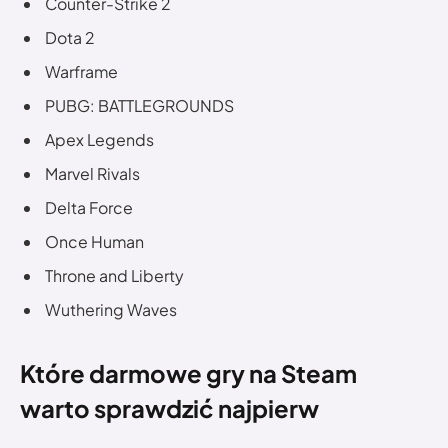
Counter-Strike 2
Dota 2
Warframe
PUBG: BATTLEGROUNDS
Apex Legends
Marvel Rivals
Delta Force
Once Human
Throne and Liberty
Wuthering Waves
Które darmowe gry na Steam
warto sprawdzić najpierw