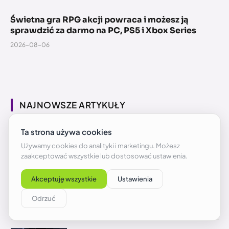
Świetna gra RPG akcji powraca i możesz ją
sprawdzić za darmo na PC, PS5 i Xbox Series
2026-08-06
NAJNOWSZE ARTYKUŁY
Minecraft – jak oddychać pod wodą za
pomocą mikstur i żółwiej skorupy?
2026-08-06
Minecraft – jak zdobyć i używać
magnetytu (Lodestone) do nawigacji
2026-08-06