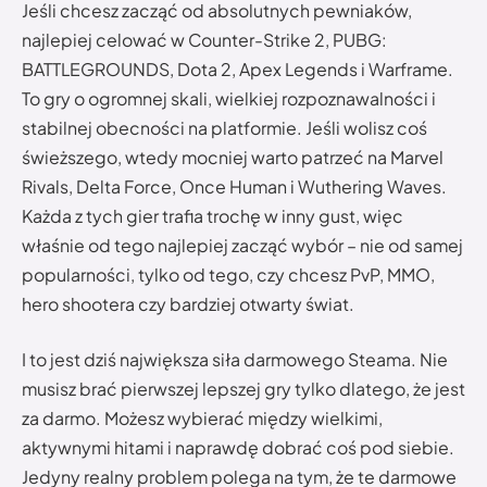
Jeśli chcesz zacząć od absolutnych pewniaków,
najlepiej celować w Counter-Strike 2, PUBG:
BATTLEGROUNDS, Dota 2, Apex Legends i Warframe.
To gry o ogromnej skali, wielkiej rozpoznawalności i
stabilnej obecności na platformie. Jeśli wolisz coś
świeższego, wtedy mocniej warto patrzeć na Marvel
Rivals, Delta Force, Once Human i Wuthering Waves.
Każda z tych gier trafia trochę w inny gust, więc
właśnie od tego najlepiej zacząć wybór – nie od samej
popularności, tylko od tego, czy chcesz PvP, MMO,
hero shootera czy bardziej otwarty świat.
I to jest dziś największa siła darmowego Steama. Nie
musisz brać pierwszej lepszej gry tylko dlatego, że jest
za darmo. Możesz wybierać między wielkimi,
aktywnymi hitami i naprawdę dobrać coś pod siebie.
Jedyny realny problem polega na tym, że te darmowe