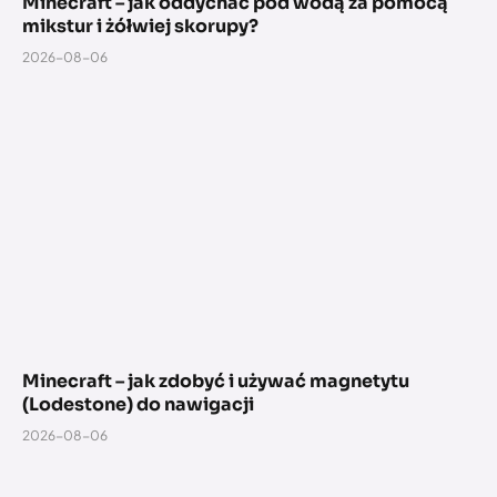
Minecraft – jak oddychać pod wodą za pomocą
mikstur i żółwiej skorupy?
2026-08-06
Minecraft – jak zdobyć i używać magnetytu
(Lodestone) do nawigacji
2026-08-06