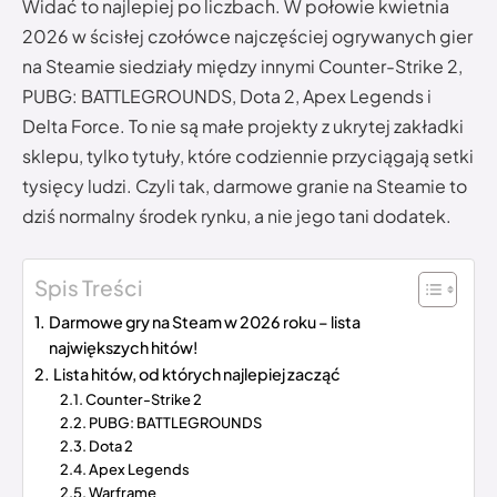
Widać to najlepiej po liczbach. W połowie kwietnia
2026 w ścisłej czołówce najczęściej ogrywanych gier
na Steamie siedziały między innymi Counter-Strike 2,
PUBG: BATTLEGROUNDS, Dota 2, Apex Legends i
Delta Force. To nie są małe projekty z ukrytej zakładki
sklepu, tylko tytuły, które codziennie przyciągają setki
tysięcy ludzi. Czyli tak, darmowe granie na Steamie to
dziś normalny środek rynku, a nie jego tani dodatek.
Spis Treści
Darmowe gry na Steam w 2026 roku – lista
największych hitów!
Lista hitów, od których najlepiej zacząć
Counter-Strike 2
PUBG: BATTLEGROUNDS
Dota 2
Apex Legends
Warframe