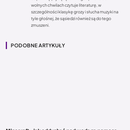
wolnych chwilach czytuje literaturę, w
szczególności klasykę grozy i słucha muzyki na
tyle głośnej, że sąsiedzi również są do tego
zmuszeni.
PODOBNE ARTYKUŁY