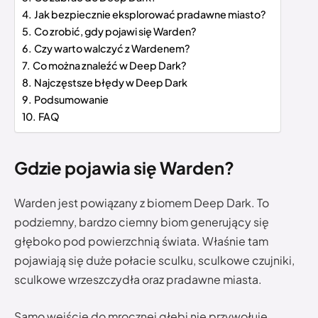
Jak bezpiecznie eksplorować pradawne miasto?
Co zrobić, gdy pojawi się Warden?
Czy warto walczyć z Wardenem?
Co można znaleźć w Deep Dark?
Najczęstsze błędy w Deep Dark
Podsumowanie
FAQ
Gdzie pojawia się Warden?
Warden jest powiązany z biomem Deep Dark. To
podziemny, bardzo ciemny biom generujący się
głęboko pod powierzchnią świata. Właśnie tam
pojawiają się duże połacie sculku, sculkowe czujniki,
sculkowe wrzeszczydła oraz pradawne miasta.
Samo wejście do mrocznej głębi nie przywołuje