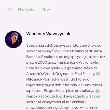
PC
PlayStation
Xbox
Wincenty Wawrzyniak
Specjalista od Groznawstwa, który nie stroni od
swoich ulubionych tytułów. Ostatnio padł ofiarą
Factorio. Rzadko się do tego przyznaje, ale ma też
prawie 2000 godzin na liczniku w Path of Exile.
Pozostałe dwa tytuły w jego świętej trójcy to
Assassin’s Creed: Origins oraz Final Fantasy XV.
Miłośnik RPG i hack’n’slash, dla którego
najważniejsza jest dobra historia, a ściany tekstu
są plusem. Po godzinach pisze do szuflady, pije
niepokojąco duże ilości kawy i często wraca do
swoich ulubionych seriali (o Hannibalu
prawdopodobnie gadałby nawet w trumnie).