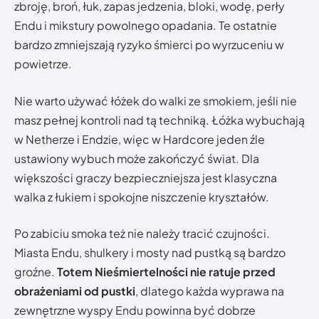
zbroję, broń, łuk, zapas jedzenia, bloki, wodę, perły
Endu i mikstury powolnego opadania. Te ostatnie
bardzo zmniejszają ryzyko śmierci po wyrzuceniu w
powietrze.
Nie warto używać łóżek do walki ze smokiem, jeśli nie
masz pełnej kontroli nad tą techniką. Łóżka wybuchają
w Netherze i Endzie, więc w Hardcore jeden źle
ustawiony wybuch może zakończyć świat. Dla
większości graczy bezpieczniejsza jest klasyczna
walka z łukiem i spokojne niszczenie kryształów.
Po zabiciu smoka też nie należy tracić czujności.
Miasta Endu, shulkery i mosty nad pustką są bardzo
groźne.
Totem Nieśmiertelności nie ratuje przed
obrażeniami od pustki
, dlatego każda wyprawa na
zewnętrzne wyspy Endu powinna być dobrze