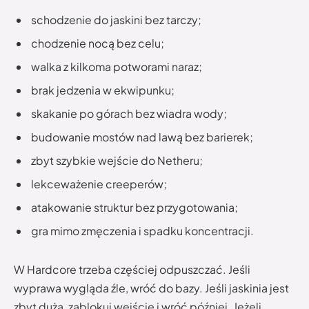
schodzenie do jaskini bez tarczy;
chodzenie nocą bez celu;
walka z kilkoma potworami naraz;
brak jedzenia w ekwipunku;
skakanie po górach bez wiadra wody;
budowanie mostów nad lawą bez barierek;
zbyt szybkie wejście do Netheru;
lekceważenie creeperów;
atakowanie struktur bez przygotowania;
gra mimo zmęczenia i spadku koncentracji.
W Hardcore trzeba częściej odpuszczać. Jeśli
wyprawa wygląda źle, wróć do bazy. Jeśli jaskinia jest
zbyt duża, zablokuj wejście i wróć później. Jeżeli