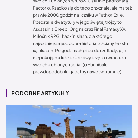
swoich ulubionych tytułów. Ostatnio padł ofiarą
Factorio. Rzadko się do tego przyznaje, ale ma też
prawie 2000 godzin na liczniku w Path of Exile.
Pozostałe dwa tytuły w jego świętej trójcy to
Assassin’s Creed: Origins oraz Final Fantasy XV.
Miłośnik RPG i hack’n’slash, dla którego
najważniejsza jest dobra historia, a ściany tekstu
są plusem. Po godzinach pisze do szuflady, pije
niepokojąco duże ilości kawy i często wraca do
swoich ulubionych seriali (o Hannibalu
prawdopodobnie gadałby nawet w trumnie).
PODOBNE ARTYKUŁY