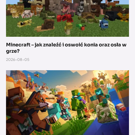
Minecraft – jak znaleźć i oswoić konia oraz osła w
grze?
2026-08-05