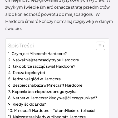
zwykłym świecie śmierć oznacza stratę przedmiotów
albo konieczność powrotu do miejsca zgonu. W
Hardcore śmierć kończy normalną rozgrywkę w danym
świecie.
Spis Treści
Czym jest Minecraft Hardcore?
Najważniejsze zasady trybu Hardcore
Jak dobrze zacząć świat Hardcore?
Tarcza to priorytet
Jedzenie i głód w Hardcore
Bezpieczna baza w Minecraft Hardcore
Kopanie bez niepotrzebnego ryzyka
Nether w Hardcore: kiedy wejść i czego unikać?
Kiedy iść do Endu?
Minecraft Hardcore – Totem Nieśmiertelności
Najczęstsze błędy w Minecraft Hardcore