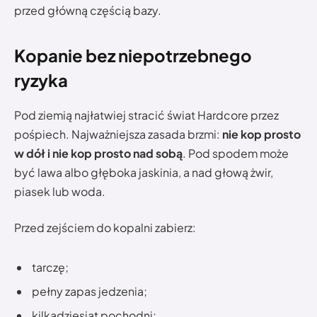
przed główną częścią bazy.
Kopanie bez niepotrzebnego
ryzyka
Pod ziemią najłatwiej stracić świat Hardcore przez
pośpiech. Najważniejsza zasada brzmi:
nie kop prosto
w dół i nie kop prosto nad sobą
. Pod spodem może
być lawa albo głęboka jaskinia, a nad głową żwir,
piasek lub woda.
Przed zejściem do kopalni zabierz:
tarczę;
pełny zapas jedzenia;
kilkadziesiąt pochodni;