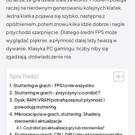
raczej na nierównym generowaniu kolejnych klatek.
Jedna klatka pojawia się szybko, następna z
opóźnieniem, potem znowu kilka idzie dobrze i nagle
przychodzi szarpnięcie. Dlatego średni FPS może
wyglądać pięknie, a płynność dalej leży twarzą w
dywanie. Klasyka PC gamingu: liczby niby się
zgadzają, doświadczenie nie.
Spis Treści
Stuttering w grach – FPS to nie wszystko
Stuttering w grach – przyczyny i co zrobić?
Dysk, RAM i VRAM potrafią zepsuć płynność i
powodują stuttering
Mikrozacięcia w grach, stuttering. Shadery,
sterowniki i aktualizacje
Co zrobić po aktualizacji gry lub sterownika?
Stuttering w grach. CPU, GPU i złe ustawienia potrafią