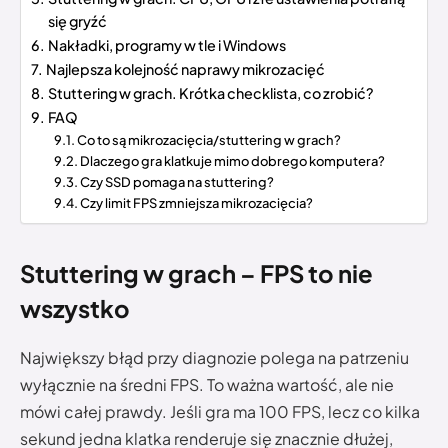
się gryźć
Nakładki, programy w tle i Windows
Najlepsza kolejność naprawy mikrozacięć
Stuttering w grach. Krótka checklista, co zrobić?
FAQ
Co to są mikrozacięcia/stuttering w grach?
Dlaczego gra klatkuje mimo dobrego komputera?
Czy SSD pomaga na stuttering?
Czy limit FPS zmniejsza mikrozacięcia?
Stuttering w grach – FPS to nie
wszystko
Największy błąd przy diagnozie polega na patrzeniu
wyłącznie na średni FPS. To ważna wartość, ale nie
mówi całej prawdy. Jeśli gra ma 100 FPS, lecz co kilka
sekund jedna klatka renderuje się znacznie dłużej,