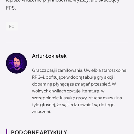
FPS.
PC
Artur Łokietek
Gracz z pasji i zamiłowania. Uwielbia staroszkolne
RPG-i, obfitujące w dobrą fabułę gry akcji i
dopaminę płynącą ze zmagań przez sieć. W
wolnych chwilach czytuje literaturę, w
szczególności klasykę grozy i słucha muzyki na
tyle głośnej, że sąsiedzi również są do tego
zmuszeni.
PODOBNE ARTYKUŁY