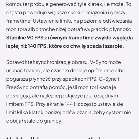
komputer próbuje generować tyle klatek, ile może. To
często powoduje większe skoki obciążenia i gorszy
frametime. Ustawienie limitu na poziomie odświeżania
monitora albo trochę niżej potrafi wygładzić płynność.
Stabilne 90 FPS z równym frametime zwykle wygląda
lepiej niż 140 FPS, które co chwilę spada i szarpie.
Sprawdź też synchronizację obrazu. V-Sync może
usunąć tearing, ale czasem dodaje opóźnienie albo
pogarsza płynność przy spadkach FPS. G-Sync i
FreeSync potrafią pomóc, jeśli monitor i karta je
obsługują, ale najlepiej połączyć je z rozsądnym
limitem FPS. Przy ekranie 144 Hz często ustawia się
limit kilka klatek poniżej odświeżania, żeby system nie
dobijał stale do granicy.