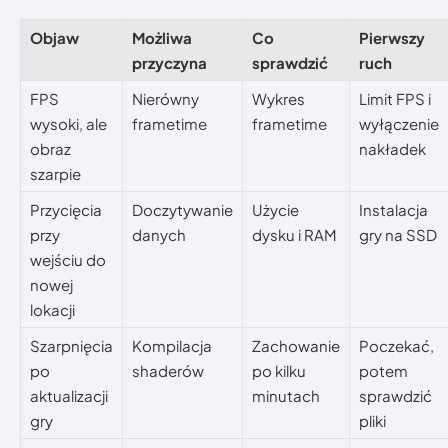
Objaw
Możliwa
Co
Pierwszy
przyczyna
sprawdzić
ruch
FPS
Nierówny
Wykres
Limit FPS i
wysoki, ale
frametime
frametime
wyłączenie
obraz
nakładek
szarpie
Przycięcia
Doczytywanie
Użycie
Instalacja
przy
danych
dysku i RAM
gry na SSD
wejściu do
nowej
lokacji
Szarpnięcia
Kompilacja
Zachowanie
Poczekać,
po
shaderów
po kilku
potem
aktualizacji
minutach
sprawdzić
gry
pliki