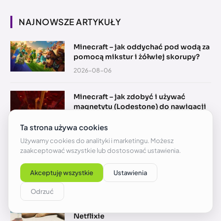
NAJNOWSZE ARTYKUŁY
Minecraft – jak oddychać pod wodą za
pomocą mikstur i żółwiej skorupy?
2026-08-06
Minecraft – jak zdobyć i używać
magnetytu (Lodestone) do nawigacji
2026-08-06
Jak zrobić nieskończone źródło wody
z dwóch wiader w Minecraft?
2026-08-06
GTA 6 – trzeci trailer i gameplay z datą
premiery. Najpierw zobaczysz go na
Netflixie