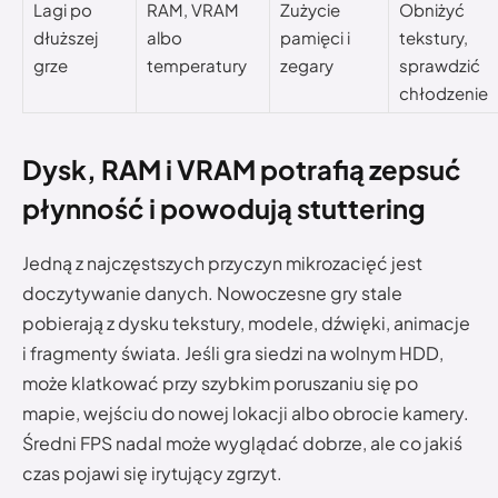
Lagi po
RAM, VRAM
Zużycie
Obniżyć
dłuższej
albo
pamięci i
tekstury,
grze
temperatury
zegary
sprawdzić
chłodzenie
Dysk, RAM i VRAM potrafią zepsuć
płynność i powodują stuttering
Jedną z najczęstszych przyczyn mikrozacięć jest
doczytywanie danych. Nowoczesne gry stale
pobierają z dysku tekstury, modele, dźwięki, animacje
i fragmenty świata. Jeśli gra siedzi na wolnym HDD,
może klatkować przy szybkim poruszaniu się po
mapie, wejściu do nowej lokacji albo obrocie kamery.
Średni FPS nadal może wyglądać dobrze, ale co jakiś
czas pojawi się irytujący zgrzyt.