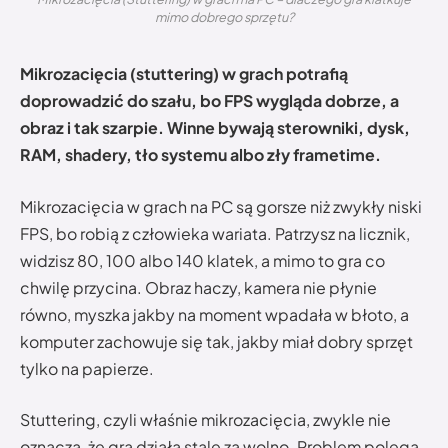
mimo dobrego sprzętu?
Mikrozacięcia (stuttering) w grach potrafią
doprowadzić do szału, bo FPS wygląda dobrze, a
obraz i tak szarpie. Winne bywają sterowniki, dysk,
RAM, shadery, tło systemu albo zły frametime.
Mikrozacięcia w grach na PC są gorsze niż zwykły niski
FPS, bo robią z człowieka wariata. Patrzysz na licznik,
widzisz 80, 100 albo 140 klatek, a mimo to gra co
chwilę przycina. Obraz haczy, kamera nie płynie
równo, myszka jakby na moment wpadała w błoto, a
komputer zachowuje się tak, jakby miał dobry sprzęt
tylko na papierze.
Stuttering, czyli właśnie mikrozacięcia, zwykle nie
oznacza, że gra działa stale za wolno. Problem polega