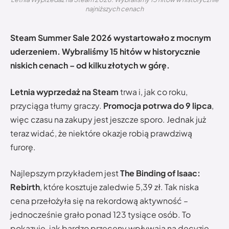
najniższych cenach
Steam Summer Sale 2026 wystartowało z mocnym
uderzeniem. Wybraliśmy 15 hitów w historycznie
niskich cenach – od kilku złotych w górę.
Letnia wyprzedaż na Steam
trwa i, jak co roku,
przyciąga tłumy graczy.
Promocja potrwa do 9 lipca
,
więc czasu na zakupy jest jeszcze sporo. Jednak już
teraz widać, że niektóre okazje robią prawdziwą
furorę.
Najlepszym przykładem jest
The Binding of Isaac:
Rebirth
, które kosztuje zaledwie 5,39 zł. Tak niska
cena przełożyła się na rekordową aktywność –
jednocześnie grało ponad 123 tysiące osób. To
pokazuje, jak bardzo przeceny wpływają na decyzje