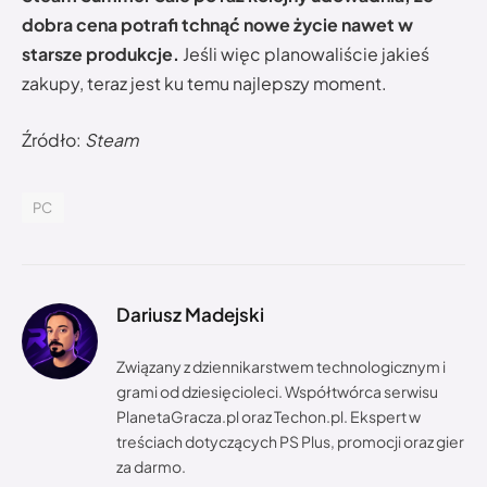
dobra cena potrafi tchnąć nowe życie nawet w
starsze produkcje.
Jeśli więc planowaliście jakieś
zakupy, teraz jest ku temu najlepszy moment.
Źródło:
Steam
PC
Dariusz Madejski
Związany z dziennikarstwem technologicznym i
grami od dziesięcioleci. Współtwórca serwisu
PlanetaGracza.pl oraz Techon.pl. Ekspert w
treściach dotyczących PS Plus, promocji oraz gier
za darmo.