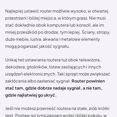
Najlepiej ustawić router możliwie wysoko, w otwartej
przestrzeni i bliżej miejsca, w którym grasz. Nie musi
stać dokładnie obok komputera lub konsoli, ale im
mniej przeszkód po drodze, tym lepiej. Ściany, stropy,
duże meble, lustra, akwaria i metalowe elementy
mogą pogarszać jakość sygnału.
Unikaj też ustawiania routera tuż obok telewizora,
dekodera, głośników, listew zasilających i innych
urządzeń elektronicznych. Taki sprzęt może zwiększać
zakłócenia albo zasłaniać sygnał.
Router powinien
stać tam, gdzie dobrze nadaje sygnał, a nie tam,
gdzie najłatwiej go ukryć.
Jeśli nie możesz przenieść routera na stałe, zrób krótki
test. Postaw go tymczasowo wyżej i bliżej pokoju, w