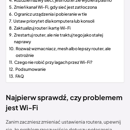
Rozdziel nazwy sieci, jeśli router źle wybiera pasmo
Zmień kanał Wi-Fi, gdy sieć jest zatłoczona
Ogranicz urządzenia i pobieranie w tle
Ustaw priorytet dla komputera lub konsoli
Zaktualizuj router i kartę Wi-Fi
Zrestartuj router, ale nie traktuj tego jako stałej
naprawy
Rozważ wzmacniacz, mesh albo lepszy router, ale
ostrożnie
Czego nie robić przy lagach przez Wi-Fi?
Podsumowanie
FAQ
Najpierw sprawdź, czy problemem
jest Wi-Fi
Zanim zaczniesz zmieniać ustawienia routera, upewnij
się, że problem rzeczywiście dotyczy połączenia