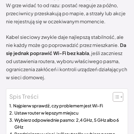
W grze widać to od razu: postać reaguje za późno,
przeciwnicy przeskakują po mapie, a strzały lub akcje
nie rejestrują się w oczekiwanym momencie.
Kabel sieciowy zwykle daje najlepszą stabilność, ale
nie każdy może go poprowadzić przez mieszkanie.
Da
się jednak poprawić Wi-Fi bez kabla
, jeśli zaczniesz
od ustawienia routera, wyboru właściwego pasma,
ograniczenia zakłóceń i kontroli urządzeń działających
w sieci domowej.
Spis Treści
Najpierw sprawdź, czy problemem jest Wi-Fi
Ustaw router w lepszym miejscu
Wybierz odpowiednie pasmo: 2,4 GHz, 5 GHz albo 6
GHz