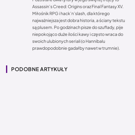
Assassin’s Creed: Origins oraz Final Fantasy XV.
Miłośnik RPG i hack’n’slash, dla którego
najważniejsza jest dobra historia, a ściany tekstu
są plusem. Po godzinach pisze do szuflady, pije
niepokojąco duże ilości kawy i często wraca do
swoich ulubionych seriali (o Hannibalu
prawdopodobnie gadałby nawet w trumnie).
PODOBNE ARTYKUŁY