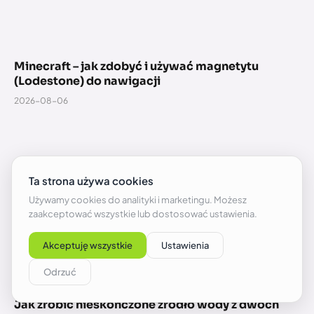
Minecraft – jak zdobyć i używać magnetytu
(Lodestone) do nawigacji
2026-08-06
Jak zrobić nieskończone źródło wody z dwóch