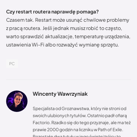
Czy restart routera naprawdę pomaga?
Czasem tak. Restart może usunąć chwilowe problemy
z pracą routera. Jeśli jednak musisz robić to często,
warto sprawdzić aktualizacje, temperaturę urządzenia,
ustawienia Wi-Fi albo rozważyć wymianę sprzętu.
PC
Wincenty Wawrzyniak
Specjalista od Groznawstwa, który nie stroni od
swoich ulubionych tytułów. Ostatnio padł ofiarą
Factorio. Rzadko się do tego przyznaje, ale ma też
prawie 2000 godzin na liczniku w Path of Exile.
Pozostałe dwa tytuły w jego świętej trójcy to