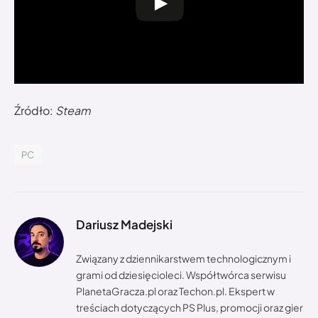
Źródło:
Steam
PC
Dariusz Madejski
Związany z dziennikarstwem technologicznym i
grami od dziesięcioleci. Współtwórca serwisu
PlanetaGracza.pl oraz Techon.pl. Ekspert w
treściach dotyczących PS Plus, promocji oraz gier