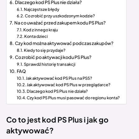
Dlaczego kod PS Plus nie działa?
Najczęstsze błędy
Co zrobić przy uszkodzonym kodzie?
Na co uważać przed zakupem kodu PS Plus?
Kod z innego kraju
Konta dzieci
Czy kod można aktywować podczas zakupów?
Kiedy to się przydaje?
Co zrobić po aktywacji kodu PS Plus?
Sprawdź historię transakcji
FAQ
Jak aktywować kod PS Plus na PS5?
Jak aktywować kod PS Plus w przeglądarce?
Dlaczego kod PS Plus nie działa?
Czy kod PS Plus musi pasować do regionu konta?
Co to jest kod PS Plus i jak go
aktywować?