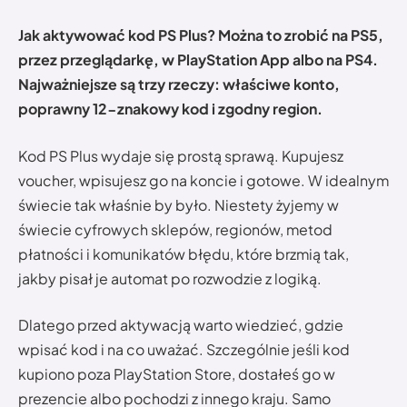
Jak aktywować kod PS Plus? Można to z
robić na PS5,
przez przeglądarkę, w PlayStation App albo na PS4.
Najważniejsze są trzy rzeczy: właściwe konto,
poprawny 12-znakowy kod i zgodny region.
Kod PS Plus wydaje się prostą sprawą. Kupujesz
voucher, wpisujesz go na koncie i gotowe. W idealnym
świecie tak właśnie by było. Niestety żyjemy w
świecie cyfrowych sklepów, regionów, metod
płatności i komunikatów błędu, które brzmią tak,
jakby pisał je automat po rozwodzie z logiką.
Dlatego przed aktywacją warto wiedzieć, gdzie
wpisać kod i na co uważać. Szczególnie jeśli kod
kupiono poza PlayStation Store, dostałeś go w
prezencie albo pochodzi z innego kraju. Samo