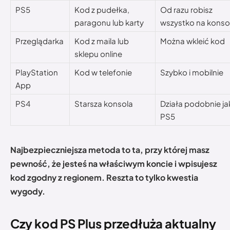
PS5
Kod z pudełka,
Od razu robisz
paragonu lub karty
wszystko na konsol
Przeglądarka
Kod z maila lub
Można wkleić kod
sklepu online
PlayStation
Kod w telefonie
Szybko i mobilnie
App
PS4
Starsza konsola
Działa podobnie ja
PS5
Najbezpieczniejsza metoda to ta, przy której masz
pewność, że jesteś na właściwym koncie i wpisujesz
kod zgodny z regionem. Reszta to tylko kwestia
wygody.
Czy kod PS Plus przedłuża aktualny