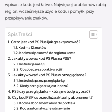
wpisanie kodu jest łatwe. Najwięcej problemów robią
region, wcześniejsze użycie kodu i pomyłki przy
przepisywaniu znaków.
Spis Treści
Co to jest kod PS Plus i jak go aktywować?
Kod ma 12 znaków
Kod musi pasować do regionu konta
Jak aktywować kod PS Plus na PS5?
Instrukcja na PS5
Co zobaczysz po aktywacji?
Jak aktywować kod PS Plus w przeglądarce?
Instrukcja przez przeglądarkę
Kiedy przeglądarka jest lepsza?
PS5 czy przeglądarka – którą metodę wybrać?
Czy kod PS Plus przedłuża aktualny abonament?
Kod na abonament a kod do portfela
Kod a automatyczne odnawianie