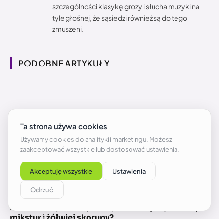
szczególności klasykę grozy i słucha muzyki na
tyle głośnej, że sąsiedzi również są do tego
zmuszeni.
PODOBNE ARTYKUŁY
Minecraft – jak oddychać pod wodą za pomocą
mikstur i żółwiej skorupy?