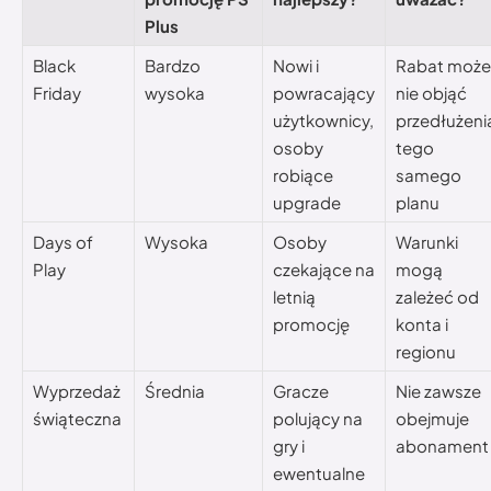
Plus
Black
Bardzo
Nowi i
Rabat może
Friday
wysoka
powracający
nie objąć
użytkownicy,
przedłużeni
osoby
tego
robiące
samego
upgrade
planu
Days of
Wysoka
Osoby
Warunki
Play
czekające na
mogą
letnią
zależeć od
promocję
konta i
regionu
Wyprzedaż
Średnia
Gracze
Nie zawsze
świąteczna
polujący na
obejmuje
gry i
abonament
ewentualne