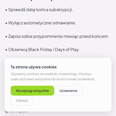
• Sprawdź datę końca subskrypcji.
• Wyłącz automatyczne odnawianie.
• Zapisz sobie przypomnienie miesiąc przed końcem.
• Obserwuj Black Friday i Days of Play.
• Sprawdzaj oferty po zalogowaniu na konto.
• Nie przedłużaj rocznego planu w pełnej cenie tuż
przed dużą promocją.
To nudne, ale działa. A nudne rzeczy często wygrywają
z błyszczącymi banerami. Niestety, banery są
głośniejsze.