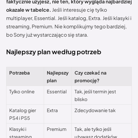
faktycznie użyjesz, nie ten, który wygląda najbardziej
okazale w tabelce.
Jeśli interesuje cię tylko
multiplayer, Essential. Jeśli katalog, Extra. Jeśli klasyki i
streaming, Premium. Nie komplikujmy tego bardziej,
bo Sony już wystarczająco się stara.
Najlepszy plan według potrzeb
Potrzeba
Najlepszy
Czy czekać na
plan
promocję?
Tylko online
Essential
Tak, jeśli termin jest
blisko
Katalog gier
Extra
Zdecydowanie tak
PS4 i PS5
Klasyki i
Premium
Tak, ale tylko jeśli
streaming
używasz dodatków