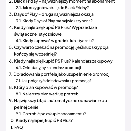
Black Friday – najważniejszy moment na abonament
Jak przygotować się do Black Friday?
Days of Play – druga najważniejsza okazja
Kiedy Days of Play ma największy sens?
Kiedy najlepiej kupić PS Plus? Wyprzedaże
świąteczne i styczniowe
Kiedy kupować w grudniu lub styczniu?
Czy warto czekać na promocję, jeśli subskrypcja
kończy się wcześniej?
Kiedy najlepiej kupić PS Plus? Kalendarz zakupowy
Orientacyjny kalendarz promocji
Doładowania portfela jako uzupełnienie promocji
Jak połączyć doładowania z promocją?
Który plan kupować w promocji?
Najlepszy plan według potrzeb
Największy błąd: automatyczne odnawianie po
pełnej cenie
Co zrobić po zakupie abonamentu?
Kiedy najlepiej kupić PS Plus?
FAQ