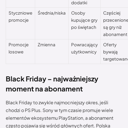
dodatki
Styczniowe
Średnia/niska
Osoby
Częściej
promocje
kupujące gry
przecenion
po świętach
są gry niż
abonament
Promocje
Zmienna
Powracający
Oferty
losowe
użytkownicy
bywają
targetowan
Black Friday – najważniejszy
moment na abonament
Black Friday to zwykle najmocniejszy okres, jeśli
chodzi o PS Plus. Sony w tym czasie promuje wiele
elementów ekosystemu PlayStation, a abonament
często pojawia się wśród głównych ofert. Polska