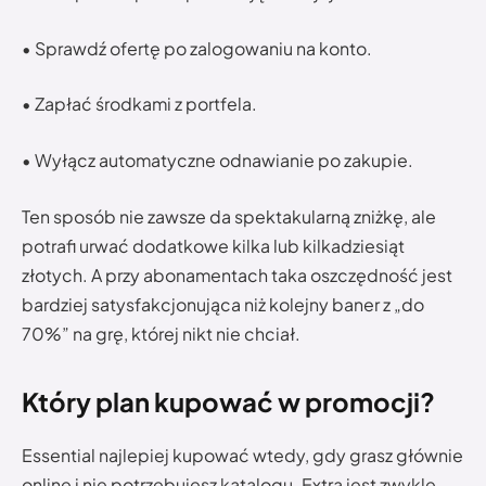
• Sprawdź ofertę po zalogowaniu na konto.
• Zapłać środkami z portfela.
• Wyłącz automatyczne odnawianie po zakupie.
Ten sposób nie zawsze da spektakularną zniżkę, ale
potrafi urwać dodatkowe kilka lub kilkadziesiąt
złotych. A przy abonamentach taka oszczędność jest
bardziej satysfakcjonująca niż kolejny baner z „do
70%” na grę, której nikt nie chciał.
Który plan kupować w promocji?
Essential najlepiej kupować wtedy, gdy grasz głównie
online i nie potrzebujesz katalogu. Extra jest zwykle