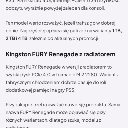
PS5. Ma niski radiator, interfejs PCIe 4.0 x4 i szybkość
odczytu wyraźnie powyżej zaleceń dla konsoli.
Ten model warto rozważyć, jeżeli trafisz go w dobrej
cenie. Najczęściej opłaca się patrzeć na warianty
1 TB,
2 TB i 4 TB
, zależnie od aktualnych promocji.
Kingston FURY Renegade z radiatorem
Kingston FURY Renegade w wersji z radiatorem to
szybki dysk PCIe 4.0 w formacie M.2 2280. Wariant z
fabrycznym chłodzeniem dobrze pasuje do roli
dodatkowej pamięci na gry PS5.
Przy zakupie trzeba uważać na wersję produktu. Sama
nazwa FURY Renegade może pojawiać się przy
różnych wariantach, dlatego szukaj modelu z
radiatorem.