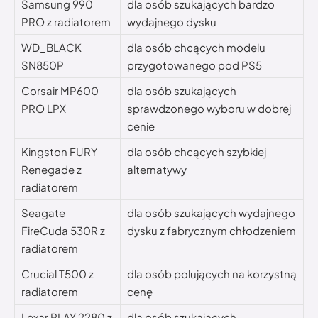
Samsung 990
dla osób szukających bardzo
PRO z radiatorem
wydajnego dysku
WD_BLACK
dla osób chcących modelu
SN850P
przygotowanego pod PS5
Corsair MP600
dla osób szukających
PRO LPX
sprawdzonego wyboru w dobrej
cenie
Kingston FURY
dla osób chcących szybkiej
Renegade z
alternatywy
radiatorem
Seagate
dla osób szukających wydajnego
FireCuda 530R z
dysku z fabrycznym chłodzeniem
radiatorem
Crucial T500 z
dla osób polujących na korzystną
radiatorem
cenę
Lexar PLAY 2280 z
dla osób szukających