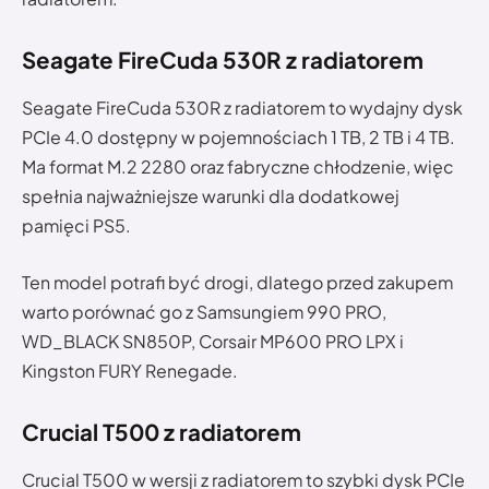
Seagate FireCuda 530R z radiatorem
Seagate FireCuda 530R z radiatorem to wydajny dysk
PCIe 4.0 dostępny w pojemnościach 1 TB, 2 TB i 4 TB.
Ma format M.2 2280 oraz fabryczne chłodzenie, więc
spełnia najważniejsze warunki dla dodatkowej
pamięci PS5.
Ten model potrafi być drogi, dlatego przed zakupem
warto porównać go z Samsungiem 990 PRO,
WD_BLACK SN850P, Corsair MP600 PRO LPX i
Kingston FURY Renegade.
Crucial T500 z radiatorem
Crucial T500 w wersji z radiatorem to szybki dysk PCIe