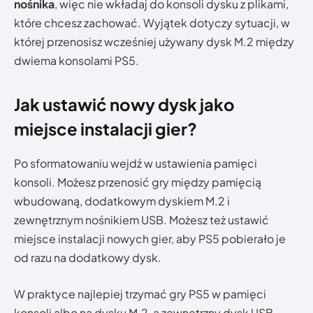
nośnika
, więc nie wkładaj do konsoli dysku z plikami,
które chcesz zachować. Wyjątek dotyczy sytuacji, w
której przenosisz wcześniej używany dysk M.2 między
dwiema konsolami PS5.
Jak ustawić nowy dysk jako
miejsce instalacji gier?
Po sformatowaniu wejdź w ustawienia pamięci
konsoli. Możesz przenosić gry między pamięcią
wbudowaną, dodatkowym dyskiem M.2 i
zewnętrznym nośnikiem USB. Możesz też ustawić
miejsce instalacji nowych gier, aby PS5 pobierało je
od razu na dodatkowy dysk.
W praktyce najlepiej trzymać gry PS5 w pamięci
konsoli albo na dysku M.2, a zewnętrzny dysk USB