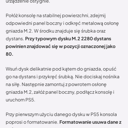
urządzenie ostygnie.
Połóż konsolę na stabilnej powierzchni, zdejmij
odpowiedni panel boczny i odkręć metalową osłonę
gniazda M.2. W środku znajduje się śrubka oraz
dystans.
Przy typowym dysku M.2 2280 dystans
powinien znajdować się w pozycji oznaczonej jako
80.
Wsuń dysk delikatnie pod kątem do gniazda, opuść
go na dystans i przykręć śrubką. Nie dociskaj nośnika
na siłę. Następnie zamontuj z powrotem osłonę
gniazda M.2, załóż panel boczny, podłącz konsolę i
uruchom PS5.
Przy pierwszym użyciu danego dysku w PS5 konsola
poprosi o formatowanie.
Formatowanie usuwa dane z