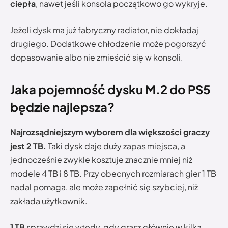
ciepła
, nawet jeśli konsola początkowo go wykryje.
Jeżeli dysk ma już fabryczny radiator, nie dokładaj
drugiego. Dodatkowe chłodzenie może pogorszyć
dopasowanie albo nie zmieścić się w konsoli.
Jaka pojemność dysku M.2 do PS5
będzie najlepsza?
Najrozsądniejszym wyborem dla większości graczy
jest 2 TB.
Taki dysk daje duży zapas miejsca, a
jednocześnie zwykle kosztuje znacznie mniej niż
modele 4 TB i 8 TB. Przy obecnych rozmiarach gier 1 TB
nadal pomaga, ale może zapełnić się szybciej, niż
zakłada użytkownik.
1 TB
sprawdzi się wtedy, gdy grasz głównie w kilka