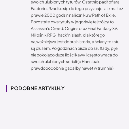
swoich ulubionych tytułów. Ostatnio padł ofiarą
Factorio. Rzadko się do tego przyznaje, ale ma też
prawie 2000 godzin na liczniku w Path of Exile.
Pozostałe dwa tytuły w jego świętej trójcy to
Assassin’s Creed: Origins oraz Final Fantasy XV.
Miłośnik RPG i hack’n’slash, dla którego
najważniejsza jest dobra historia, a ściany tekstu
są plusem. Po godzinach pisze do szuflady, pije
niepokojąco duże ilości kawy i często wraca do
swoich ulubionych seriali (o Hannibalu
prawdopodobnie gadałby nawet w trumnie).
PODOBNE ARTYKUŁY