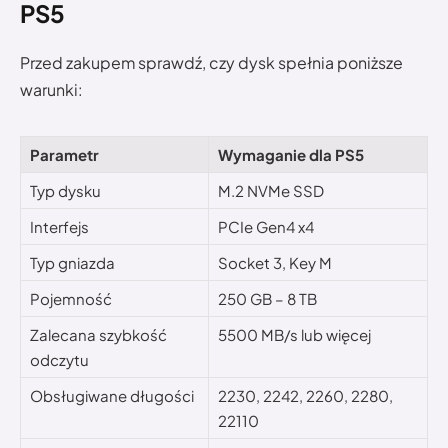
PS5
Przed zakupem sprawdź, czy dysk spełnia poniższe
warunki:
Parametr
Wymaganie dla PS5
Typ dysku
M.2 NVMe SSD
Interfejs
PCIe Gen4 x4
Typ gniazda
Socket 3, Key M
Pojemność
250 GB – 8 TB
Zalecana szybkość
5500 MB/s lub więcej
odczytu
Obsługiwane długości
2230, 2242, 2260, 2280,
22110