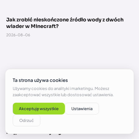
Jak zrobić nieskończone źródło wody z dwóch
wiader w Minecraft?
2026-08-06
GTA 6 – trzeci trailer i gameplay z datą premiery.
Najpierw zobaczysz go na Netflixie