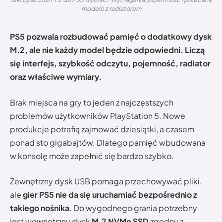
modele z radiatorem
PS5 pozwala rozbudować pamięć o dodatkowy dysk
M.2, ale nie każdy model będzie odpowiedni. Liczą
się interfejs, szybkość odczytu, pojemność, radiator
oraz właściwe wymiary.
Brak miejsca na gry to jeden z najczęstszych
problemów użytkowników PlayStation 5. Nowe
produkcje potrafią zajmować dziesiątki, a czasem
ponad sto gigabajtów. Dlatego pamięć wbudowana
w konsolę może zapełnić się bardzo szybko.
Zewnętrzny dysk USB pomaga przechowywać pliki,
ale
gier PS5 nie da się uruchamiać bezpośrednio z
takiego nośnika
. Do wygodnego grania potrzebny
jest wewnętrzny dysk
M.2 NVMe SSD
zgodny z