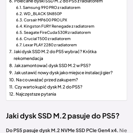
Polecane dyski SSD M.2 do PS5 z radiatorem
Samsung 990 PRO z radiatorem
WD_BLACK SN850P
Corsair MP600 PRO LPX
Kingston FURY Renegade z radiatorem
Seagate FireCuda 530R z radiatorem
Crucial T500 z radiatorem
Lexar PLAY 2280 z radiatorem
Jaki dysk SSD M.2 do PS5 wybrać? Krótka
rekomendacja
Jak zamontować dysk SSD M.2 w PS5?
Jak ustawić nowy dysk jako miejsce instalacji gier?
Na co uważać przed zakupem?
Czy warto kupić dysk M.2 do PS5?
Najczęstsze pytania
Jaki dysk SSD M.2 pasuje do PS5?
Do PS5 pasuje dysk M.2 NVMe SSD PCIe Gen4 x4.
Nie