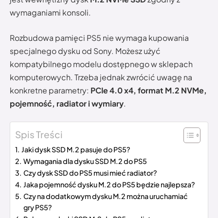
wymaganiami konsoli.
Rozbudowa pamięci PS5 nie wymaga kupowania
specjalnego dysku od Sony. Możesz użyć
kompatybilnego modelu dostępnego w sklepach
komputerowych. Trzeba jednak zwrócić uwagę na
konkretne parametry:
PCIe 4.0 x4, format M.2 NVMe,
pojemność, radiator i wymiary
.
Spis Treści
Jaki dysk SSD M.2 pasuje do PS5?
Wymagania dla dysku SSD M.2 do PS5
Czy dysk SSD do PS5 musi mieć radiator?
Jaka pojemność dysku M.2 do PS5 będzie najlepsza?
Czy na dodatkowym dysku M.2 można uruchamiać
gry PS5?