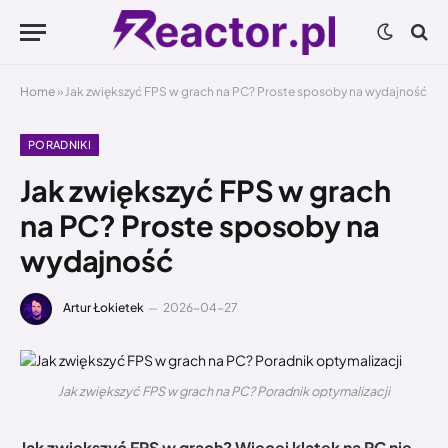
Home
»
Jak zwiększyć FPS w grach na PC? Proste sposoby na wydajność
PORADNIKI
Jak zwiększyć FPS w grach
na PC? Proste sposoby na
wydajność
Artur Łokietek
2026-04-27
Jak zwiększyć FPS w grach na PC? Poradnik optymalizacji
Jak zwiększyć FPS w grach? Więcej klatek na PC nie