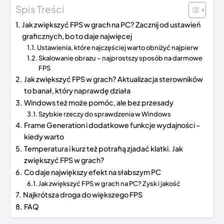
Spis Treści
Jak zwiększyć FPS w grach na PC? Zacznij od ustawień
graficznych, bo to daje najwięcej
Ustawienia, które najczęściej warto obniżyć najpierw
Skalowanie obrazu – najprostszy sposób na darmowe
FPS
Jak zwiększyć FPS w grach? Aktualizacja sterowników
to banał, który naprawdę działa
Windows też może pomóc, ale bez przesady
Szybkie rzeczy do sprawdzenia w Windows
Frame Generation i dodatkowe funkcje wydajności –
kiedy warto
Temperatura i kurz też potrafią zjadać klatki. Jak
zwiększyć FPS w grach?
Co daje największy efekt na słabszym PC
Jak zwiększyć FPS w grach na PC? Zysk i jakość
Najkrótsza droga do większego FPS
FAQ