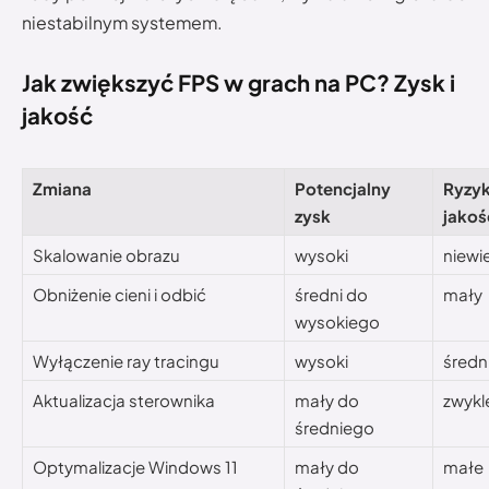
niestabilnym systemem.
Jak zwiększyć FPS w grach na PC? Zysk i
jakość
Zmiana
Potencjalny
Ryzy
zysk
jakoś
Skalowanie obrazu
wysoki
niewi
Obniżenie cieni i odbić
średni do
mały
wysokiego
Wyłączenie ray tracingu
wysoki
średni
Aktualizacja sterownika
mały do
zwykl
średniego
Optymalizacje Windows 11
mały do
małe