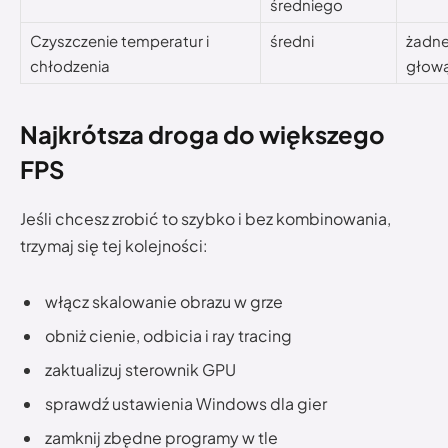
średniego
Czyszczenie temperatur i
średni
żadne,
chłodzenia
głow
Najkrótsza droga do większego
FPS
Jeśli chcesz zrobić to szybko i bez kombinowania,
trzymaj się tej kolejności:
włącz skalowanie obrazu w grze
obniż cienie, odbicia i ray tracing
zaktualizuj sterownik GPU
sprawdź ustawienia Windows dla gier
zamknij zbędne programy w tle