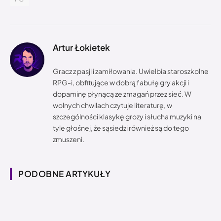
Artur Łokietek
Gracz z pasji i zamiłowania. Uwielbia staroszkolne
RPG-i, obfitujące w dobrą fabułę gry akcji i
dopaminę płynącą ze zmagań przez sieć. W
wolnych chwilach czytuje literaturę, w
szczególności klasykę grozy i słucha muzyki na
tyle głośnej, że sąsiedzi również są do tego
zmuszeni.
PODOBNE ARTYKUŁY