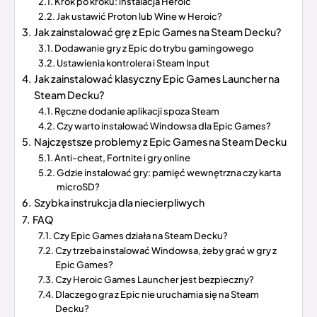
Krok po kroku: instalacja Heroic
Jak ustawić Proton lub Wine w Heroic?
Jak zainstalować grę z Epic Games na Steam Decku?
Dodawanie gry z Epic do trybu gamingowego
Ustawienia kontrolera i Steam Input
Jak zainstalować klasyczny Epic Games Launcher na
Steam Decku?
Ręczne dodanie aplikacji spoza Steam
Czy warto instalować Windowsa dla Epic Games?
Najczęstsze problemy z Epic Games na Steam Decku
Anti-cheat, Fortnite i gry online
Gdzie instalować gry: pamięć wewnętrzna czy karta
microSD?
Szybka instrukcja dla niecierpliwych
FAQ
Czy Epic Games działa na Steam Decku?
Czy trzeba instalować Windowsa, żeby grać w gry z
Epic Games?
Czy Heroic Games Launcher jest bezpieczny?
Dlaczego gra z Epic nie uruchamia się na Steam
Decku?