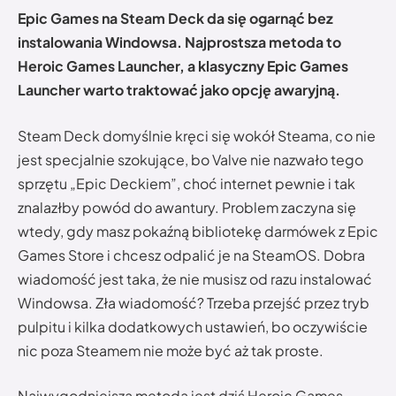
Epic Games na Steam Deck da się ogarnąć bez
instalowania Windowsa. Najprostsza metoda to
Heroic Games Launcher, a klasyczny Epic Games
Launcher warto traktować jako opcję awaryjną.
Steam Deck domyślnie kręci się wokół Steama, co nie
jest specjalnie szokujące, bo Valve nie nazwało tego
sprzętu „Epic Deckiem”, choć internet pewnie i tak
znalazłby powód do awantury. Problem zaczyna się
wtedy, gdy masz pokaźną bibliotekę darmówek z Epic
Games Store i chcesz odpalić je na SteamOS. Dobra
wiadomość jest taka, że nie musisz od razu instalować
Windowsa. Zła wiadomość? Trzeba przejść przez tryb
pulpitu i kilka dodatkowych ustawień, bo oczywiście
nic poza Steamem nie może być aż tak proste.
Najwygodniejszą metodą jest dziś Heroic Games