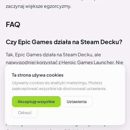
zaczynaj większe egzorcyzmy.
FAQ
Czy Epic Games działa na Steam Decku?
Tak, Epic Games działa na Steam Decku, ale
najwygodniej korzystać z Heroic Games Launcher. Nie
każda gra z Epic będzie zgodna ze SteamOS,
szczególnie jeśli używa problematycznego anti-
cheata.
Czy trzeba instalować Windowsa, żeby
grać w gry z Epic Games?
Nie, zwykle nie trzeba. Do wielu gier wystarczy Heroic