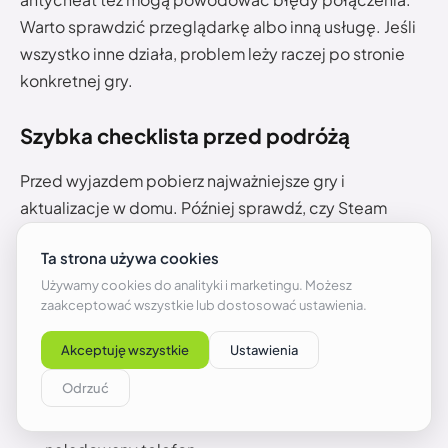
Warto sprawdzić przeglądarkę albo inną usługę. Jeśli
wszystko inne działa, problem leży raczej po stronie
konkretnej gry.
Szybka checklista przed podróżą
Przed wyjazdem pobierz najważniejsze gry i
aktualizacje w domu. Później sprawdź, czy Steam
Deck i ROG Ally pamiętają hasło do hotspotu. Dobrym
pomysłem jest też przetestowanie połączenia jeszcze
przed wejściem do pociągu albo autobusu. Dzięki
temu nie odkryjesz w trasie, że telefon ma dziwne
ustawienia oszczędzania energii.
Warto przygotować: