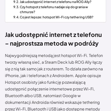
Jak udostępnić internet z telefonu na ROG Ally?
Czy hotspot z telefonu nadaje się do grania w
chmurze?
Co jest lepsze: hotspot Wi-Fi czy tethering USB?
Jak udostępnić internet z telefonu
– najprostsza metoda w podróży
Najwygodniejszą metodą jest hotspot Wi-Fi. Telefon
tworzy własną sieć, a Steam Deck lub ROG Ally łączy
się z nią tak samo jak z routerem. To działa zarówno na
iPhonie, jak i telefonach z Androidem. Apple opisuje
Hotspot osobisty jako funkcję pozwalającą
udostępnić połączenie internetowe przez Wi-Fi,
Bluetooth albo USB, natomiast Google w
dokumentacji Androida również wskazuje tethering
przez Wi-Fi, Bluetooth i USB jako dostępne metody