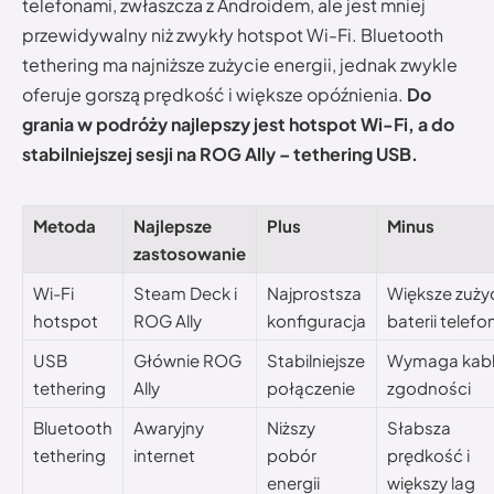
telefonami, zwłaszcza z Androidem, ale jest mniej
przewidywalny niż zwykły hotspot Wi-Fi. Bluetooth
tethering ma najniższe zużycie energii, jednak zwykle
oferuje gorszą prędkość i większe opóźnienia.
Do
grania w podróży najlepszy jest hotspot Wi-Fi, a do
stabilniejszej sesji na ROG Ally – tethering USB.
Metoda
Najlepsze
Plus
Minus
zastosowanie
Wi-Fi
Steam Deck i
Najprostsza
Większe zuży
hotspot
ROG Ally
konfiguracja
baterii telefo
USB
Głównie ROG
Stabilniejsze
Wymaga kabla
tethering
Ally
połączenie
zgodności
Bluetooth
Awaryjny
Niższy
Słabsza
tethering
internet
pobór
prędkość i
energii
większy lag