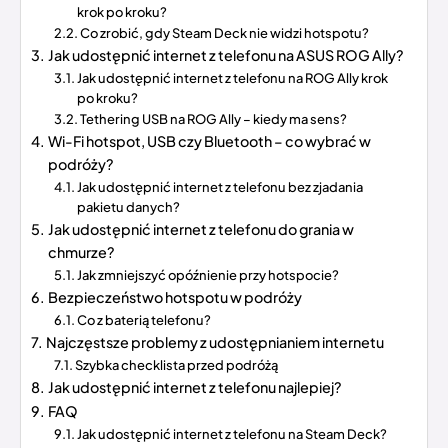
krok po kroku?
Co zrobić, gdy Steam Deck nie widzi hotspotu?
Jak udostępnić internet z telefonu na ASUS ROG Ally?
Jak udostępnić internet z telefonu na ROG Ally krok
po kroku?
Tethering USB na ROG Ally – kiedy ma sens?
Wi-Fi hotspot, USB czy Bluetooth – co wybrać w
podróży?
Jak udostępnić internet z telefonu bez zjadania
pakietu danych?
Jak udostępnić internet z telefonu do grania w
chmurze?
Jak zmniejszyć opóźnienie przy hotspocie?
Bezpieczeństwo hotspotu w podróży
Co z baterią telefonu?
Najczęstsze problemy z udostępnianiem internetu
Szybka checklista przed podróżą
Jak udostępnić internet z telefonu najlepiej?
FAQ
Jak udostępnić internet z telefonu na Steam Deck?