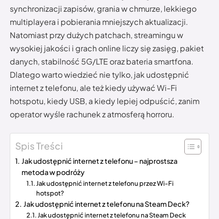
synchronizacji zapisów, grania w chmurze, lekkiego
multiplayera i pobierania mniejszych aktualizacji.
Natomiast przy dużych patchach, streamingu w
wysokiej jakości i grach online liczy się zasięg, pakiet
danych, stabilność 5G/LTE oraz bateria smartfona.
Dlatego warto wiedzieć nie tylko, jak udostępnić
internet z telefonu, ale też kiedy używać Wi-Fi
hotspotu, kiedy USB, a kiedy lepiej odpuścić, zanim
operator wyśle rachunek z atmosferą horroru.
Spis Treści
Jak udostępnić internet z telefonu – najprostsza
metoda w podróży
Jak udostępnić internet z telefonu przez Wi-Fi
hotspot?
Jak udostępnić internet z telefonu na Steam Deck?
Jak udostępnić internet z telefonu na Steam Deck