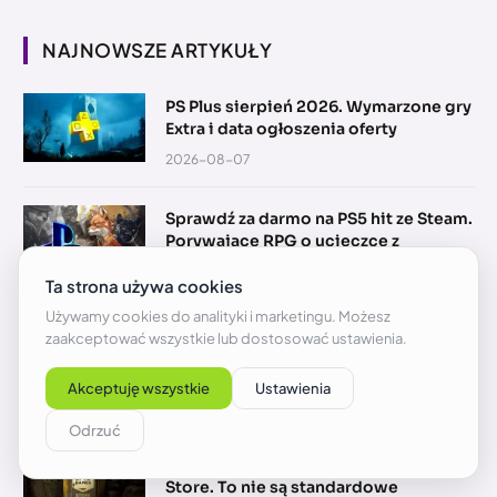
NAJNOWSZE ARTYKUŁY
PS Plus sierpień 2026. Wymarzone gry
Extra i data ogłoszenia oferty
2026-08-07
Sprawdź za darmo na PS5 hit ze Steam.
Porywające RPG o ucieczce z
więzienia
2026-08-07
Oto gra za darmo w Epic Games Store
od 13 sierpnia. Oszczędzisz 50 zł
2026-08-07
Nowe darmowe gry w Epic Games
Store. To nie są standardowe