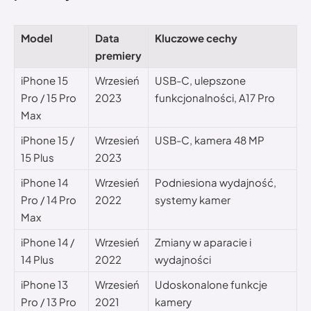
Model
Data
Kluczowe cechy
premiery
iPhone 15
Wrzesień
USB-C, ulepszone
Pro / 15 Pro
2023
funkcjonalności, A17 Pro
Max
iPhone 15 /
Wrzesień
USB-C, kamera 48 MP
15 Plus
2023
iPhone 14
Wrzesień
Podniesiona wydajność,
Pro / 14 Pro
2022
systemy kamer
Max
iPhone 14 /
Wrzesień
Zmiany w aparacie i
14 Plus
2022
wydajności
iPhone 13
Wrzesień
Udoskonalone funkcje
Pro / 13 Pro
2021
kamery