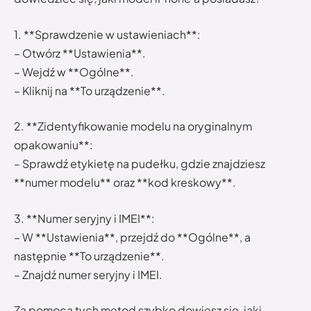
1. **Sprawdzenie w ustawieniach**:
– Otwórz **Ustawienia**.
– Wejdź w **Ogólne**.
– Kliknij na **To urządzenie**.
2. **Zidentyfikowanie modelu na oryginalnym
opakowaniu**:
– Sprawdź etykietę na pudełku, gdzie znajdziesz
**numer modelu** oraz **kod kreskowy**.
3. **Numer seryjny i IMEI**:
– W **Ustawienia**, przejdź do **Ogólne**, a
następnie **To urządzenie**.
– Znajdź numer seryjny i IMEI.
Za pomocą tych metod szybko dowiesz się, jaki