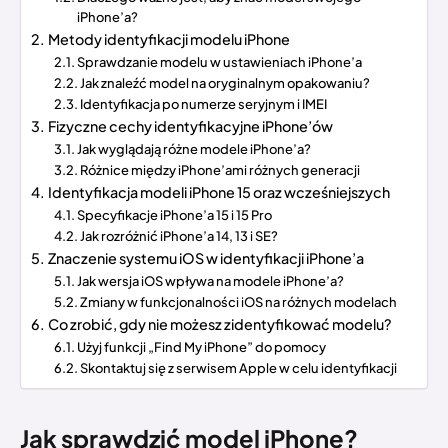
iPhone’a?
Metody identyfikacji modelu iPhone
Sprawdzanie modelu w ustawieniach iPhone’a
Jak znaleźć model na oryginalnym opakowaniu?
Identyfikacja po numerze seryjnym i IMEI
Fizyczne cechy identyfikacyjne iPhone’ów
Jak wyglądają różne modele iPhone’a?
Różnice między iPhone’ami różnych generacji
Identyfikacja modeli iPhone 15 oraz wcześniejszych
Specyfikacje iPhone’a 15 i 15 Pro
Jak rozróżnić iPhone’a 14, 13 i SE?
Znaczenie systemu iOS w identyfikacji iPhone’a
Jak wersja iOS wpływa na modele iPhone’a?
Zmiany w funkcjonalności iOS na różnych modelach
Co zrobić, gdy nie możesz zidentyfikować modelu?
Użyj funkcji „Find My iPhone” do pomocy
Skontaktuj się z serwisem Apple w celu identyfikacji
Jak sprawdzić model iPhone?