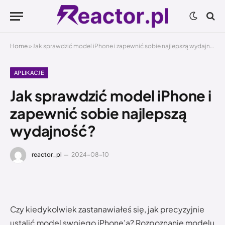
Home
»
Jak sprawdzić model iPhone i zapewnić sobie najlepszą wydajność?
APLIKACJE
Jak sprawdzić model iPhone i
zapewnić sobie najlepszą
wydajność?
reactor_pl
2024-08-10
Czy kiedykolwiek zastanawiałeś się, jak precyzyjnie
ustalić model swojego iPhone’a? Rozpoznanie modelu