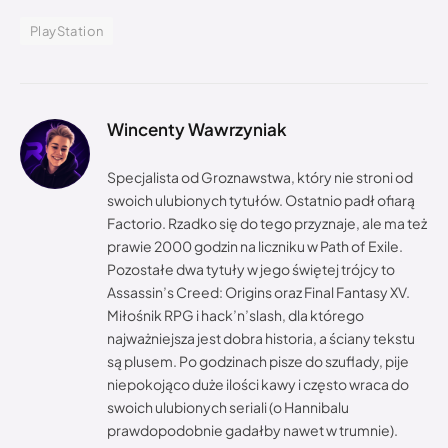
PlayStation
Wincenty Wawrzyniak
Specjalista od Groznawstwa, który nie stroni od
swoich ulubionych tytułów. Ostatnio padł ofiarą
Factorio. Rzadko się do tego przyznaje, ale ma też
prawie 2000 godzin na liczniku w Path of Exile.
Pozostałe dwa tytuły w jego świętej trójcy to
Assassin’s Creed: Origins oraz Final Fantasy XV.
Miłośnik RPG i hack’n’slash, dla którego
najważniejsza jest dobra historia, a ściany tekstu
są plusem. Po godzinach pisze do szuflady, pije
niepokojąco duże ilości kawy i często wraca do
swoich ulubionych seriali (o Hannibalu
prawdopodobnie gadałby nawet w trumnie).