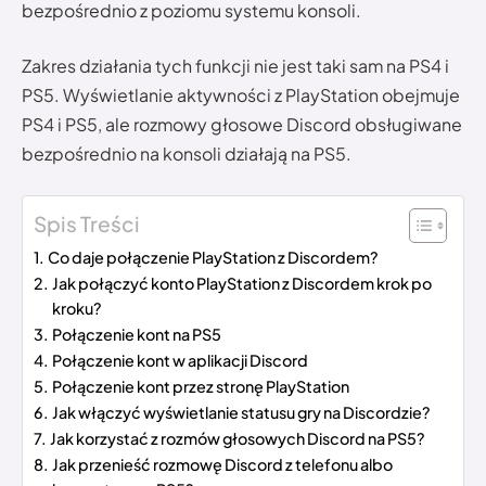
bezpośrednio z poziomu systemu konsoli.
Zakres działania tych funkcji nie jest taki sam na PS4 i
PS5. Wyświetlanie aktywności z PlayStation obejmuje
PS4 i PS5, ale rozmowy głosowe Discord obsługiwane
bezpośrednio na konsoli działają na PS5.
Spis Treści
Co daje połączenie PlayStation z Discordem?
Jak połączyć konto PlayStation z Discordem krok po
kroku?
Połączenie kont na PS5
Połączenie kont w aplikacji Discord
Połączenie kont przez stronę PlayStation
Jak włączyć wyświetlanie statusu gry na Discordzie?
Jak korzystać z rozmów głosowych Discord na PS5?
Jak przenieść rozmowę Discord z telefonu albo