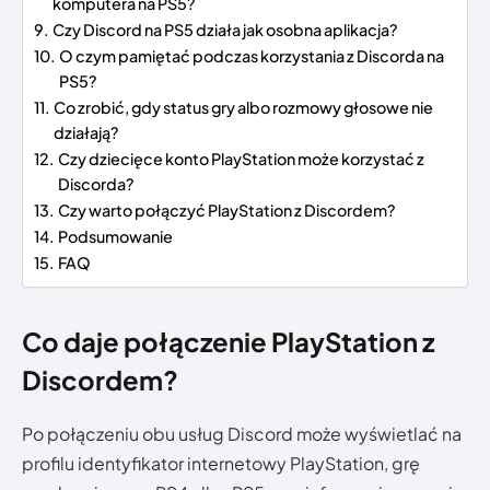
komputera na PS5?
Czy Discord na PS5 działa jak osobna aplikacja?
O czym pamiętać podczas korzystania z Discorda na
PS5?
Co zrobić, gdy status gry albo rozmowy głosowe nie
działają?
Czy dziecięce konto PlayStation może korzystać z
Discorda?
Czy warto połączyć PlayStation z Discordem?
Podsumowanie
FAQ
Co daje połączenie PlayStation z
Discordem?
Po połączeniu obu usług Discord może wyświetlać na
profilu identyfikator internetowy PlayStation, grę